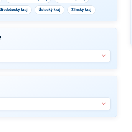
Středočeský kraj
Ústecký kraj
Zlínský kraj
?