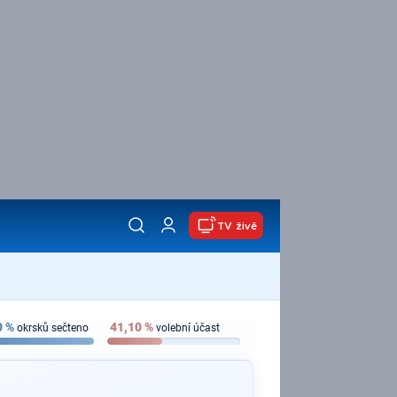
TV živě
0
%
41,10
%
okrsků sečteno
volební účast