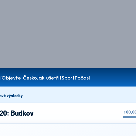
í
Objevte Česko
Jak ušetřit
Sport
Počasí
ové výsledky
020: Budkov
100,0