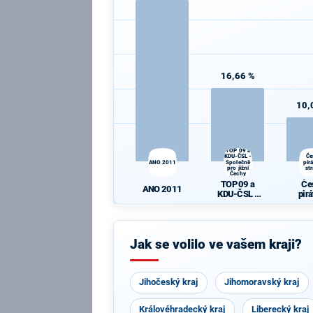
16,66 %
10,
TOP 09 a
KDU-ČSL -
Če
ANO 2011
Společně
pir
pro jižní
st
Čechy
TOP 09 a
Če
ANO 2011
KDU-ČSL -
pir
Společně pro
st
jižní Čechy
Jak se volilo ve vašem kraji?
Jihočeský kraj
Jihomoravský kraj
Královéhradecký kraj
Liberecký kraj