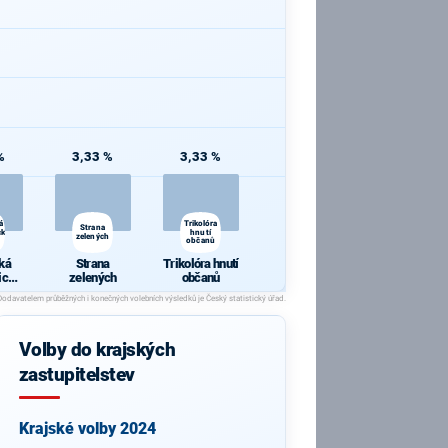
%
3,33 %
3,33 %
á
Trikolóra
Strana
cká
hnutí
zelených
občanů
ká
Strana
Trikolóra hnutí
ická
zelených
občanů
a
Volby do krajských
zastupitelstev
Krajské volby 2024