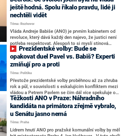
hlava státu Petr Pavel. Daleko za ním pak bookmakeři
zmiňují dva výrazné politiky ANO, tedy premiéra
ještě hodná. Spolu říkalo pravdu, lidé ji
Andreje Babiše a ministra průmyslu Karla Havlíčka.
nechtěli vidět
Oblíbeným tipem samotných sázkařů je poslanec za
Téma: Rozhovor
Motoristy Filip Turek. Politolog Jan Kubáček nicméně
o případné kandidatuře kohokoliv ze zmíněné trojice
Vláda Andreje Babiše (ANO) je prvním kabinetem od
značně pochybuje. Podle něj současná koalice dosud
revoluce, který dává každý den najevo, že justici není
nemá osobu, která by Pavlovi mohla konkurovat.
potřeba respektovat. Alespoň to si myslí stínová
Prezidentské volby: Bude se
ministryně spravedlnosti ODS Eva Decroix. V
rozhovoru pro CNN Prima NEWS si nebrala servítky
opakovat duel Pavel vs. Babiš? Experti
ohledně politického výkonu svého nástupce Jeronýma
zmiňují pro a proti
Tejce (za ANO) či vládní zmocněnkyně pro lidská
Téma: Politika
práva Taťány Malé (ANO). Označením „svoloč“ na
adresu vlády prý byla ještě hodná. Decroix se také
Přestože prezidentské volby proběhnou až za zhruba
vrátila k volební porážce koalice Spolu či promluvila o
rok a půl, v souvislosti s eskalujícím konfliktem mezi
hnutí Naše Česko Martina Kuby.
vládou a Petrem Pavlem se čím dál více spekuluje o
Těžkosti ANO v Praze: Náhradního
tom, koho by do bitvy o Hrad mohla vyslat současná
koalice. Někteří političtí komentátoři znovu vytahují
kandidáta na primátora zřejmě vybralo,
jméno premiéra Andreje Babiše (ANO). Jak moc je
u Senátu jasno nemá
pravděpodobné, že se v prezidentských volbách 2028
Téma: Praha
bude znovu opakovat souboj z roku 2023?
Lídrem hnutí ANO pro pražské komunální volby by měl
být místostarosta Prahy 4 Jan Hušbauer. „V tuto chvíli