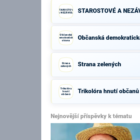
STAROSTOVÉ A NEZÁV
STAROSTOVÉ
A NEZÁVISLÍ
Občanská
Občanská demokratick
demokratická
strana
Strana zelených
Strana
zelených
Trikolóra
Trikolóra hnutí občanů
hnutí
občanů
Nejnovější příspěvky k tématu