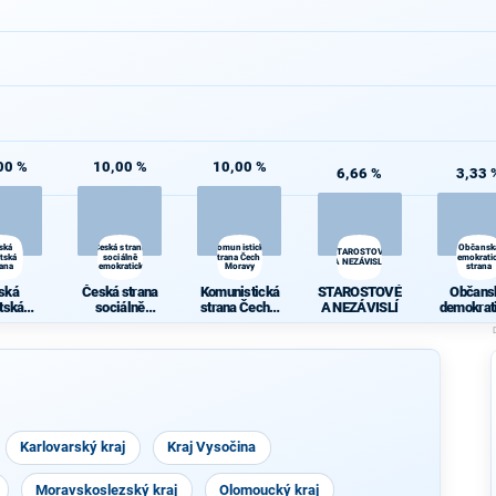
00 %
10,00 %
10,00 %
6,66 %
3,33 
ská
Česká strana
Komunistická
Občansk
STAROSTOVÉ
átská
sociálně
strana Čech a
demokrati
A NEZÁVISLÍ
rana
demokratická
Moravy
strana
ská
Česká strana
Komunistická
STAROSTOVÉ
Občans
átská
sociálně
strana Čech a
A NEZÁVISLÍ
demokrat
rana
demokratická
Moravy
stran
Karlovarský kraj
Kraj Vysočina
Moravskoslezský kraj
Olomoucký kraj