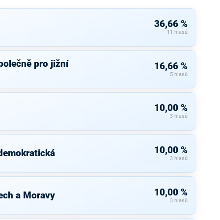
36,66 %
11 hlasů
olečně pro jižní
16,66 %
5 hlasů
10,00 %
3 hlasů
10,00 %
 demokratická
3 hlasů
10,00 %
ech a Moravy
3 hlasů