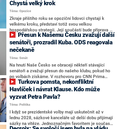
Chystá velký krok
Téma: Opozice
Zkraje příštího roku se opoziční lidovci chystají k
velkému kroku, představí totiž svou velkou
hospodářskou strategii. Její součástí bude příprava na
Přesun k Našemu Česku zvažují další
stárnutí populace, řekl ve středu na setkání s novináři
nový předseda lidovců Jan Grolich. Ten zároveň v
senátoři, prozradil Kuba. ODS reagovala
senátních volbách kandiduje ve Vyškově. Popsal i
nečekaně
aktivitu opozice, o níž vládní strany nebo političtí
Téma: Senát
komentátoři mluví jako o slabé a v defenzivě. „Je to
úmorná práce upozorňovat na chyby vlády. Ministři s
Na hnutí Naše Česko se obracejí někteří stávající
námi navíc nechodí do debat. Chceme ale ukazovat
senátoři a zvažují přesun do našeho klubu, pokud ho
svoje témata,“ odpověděl Grolich na dotaz CNN Prima
po volbách získáme. V rozhovoru pro CNN Prima
Turkova pomsta, nekonfliktní
NEWS.
NEWS to řekl zakladatel hnutí a jihočeský hejtman
Martin Kuba. Konkrétní nebyl, ale získat by takto mohl
Havlíček i návrat Klause. Kdo může
například senátora Zdeňka Hrabu, který je dnes
vyzvat Petra Pavla?
součástí klubu ODS a TOP 09. Hraba to na dotaz
Téma: Politika
redakce nevyloučil. Předseda klubu senátorů ODS
Zdeněk Nytra redakci řekl, že počítá s odchodem
I když se prezidentské volby mají uskutečnit až v
některých senátorů z klubu a že Naše Česko není
lednu 2028, sázkové kanceláře už delší dobu přijímají
nepřítel, ale soupeř.
sázky na vítěze. Jednoznačným favoritem je současná
Decroix: Se svoločí jsem byla na vládu