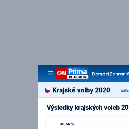
Domácí
Zahranič
Pořady
Krajské volby 2020
Celk
Výsledky krajských voleb 2
36,66 %