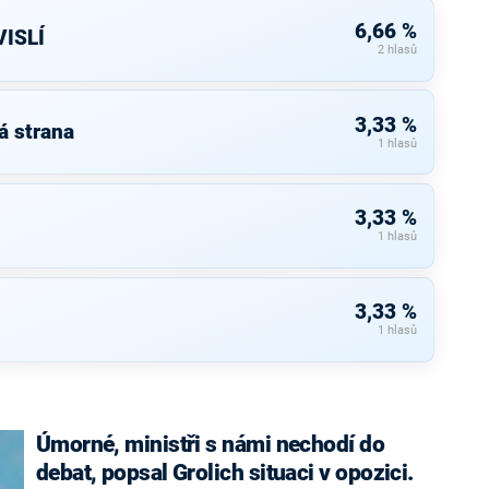
6,66 %
ISLÍ
2 hlasů
3,33 %
á strana
1 hlasů
3,33 %
1 hlasů
3,33 %
1 hlasů
Úmorné, ministři s námi nechodí do
debat, popsal Grolich situaci v opozici.