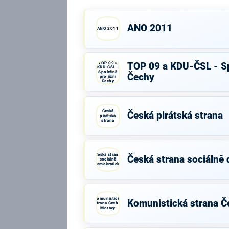
ANO 2011
ANO 2011
TOP 09 a
TOP 09 a KDU-ČSL - Sp
KDU-ČSL -
Společně
Čechy
pro jižní
Čechy
Česká
Česká pirátská strana
pirátská
strana
Česká strana
Česká strana sociálně
sociálně
demokratická
Komunistická
Komunistická strana Č
strana Čech a
Moravy