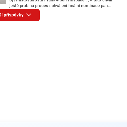
ještě probíhá proces schválení finální nominace pana
Jana Hušbauera Výborem hnutí ANO,“ uvedl pro
ší příspěvky
redakci místopředseda pražského ANO Martin
Benkovič. O Hušbauerovi se spekulovalo jako o
náhradníkovi v čele pražské kandidátky poté, co
rezignoval po sérii nejasností v majetkových
přiznáních a pořizování bytů Ondřej Prokop. Zároveň
ale stále není jasné, kdo bude za ANO kandidovat ve
dvou ze tří pražských obvodů do horní komory
parlamentu. ANO má v Praze dlouhodobě horší
výsledky než ve zbytku republiky.