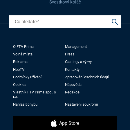
Švestkový koláč
O FTV Prima
Management
Volná místa
Press
Reklama
Castingy a výzvy
HbbTV
Kontakty
Podmínky užívání
Zpracování osobních údajů
Cookies
Nápověda
Vlastník FTV Prima spol. s
Redakce
r.o.
Nahlásit chybu
Nastavení soukromí
App Store