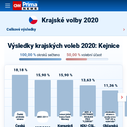
Krajské volby 2020
Celkové výsledky
Výsledky krajských voleb 2020: Kejnice
100,00
%
50,00
%
okrsků sečteno
volební účast
18,18 %
15,90 %
15,90 %
13,63 %
11,36 %
KDU-ČSL,
Občanská
ADS A
demokratická
NESTRANÍCI
Česká
Komunistická
strana s
pirátská
ANO 2011
strana Čech a
- KOALICE
podporou
strana
Moravy
PRO
TOP 09 a
d
PLZEŇSKÝ
nezávislých
KRAJ
starostů
Česká
Komunisti
KDU-ČSL,
Občanská