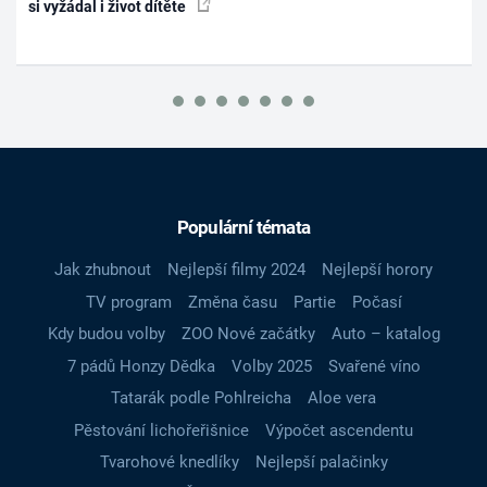
si vyžádal i život dítěte
Populární témata
Jak zhubnout
Nejlepší filmy 2024
Nejlepší horory
TV program
Změna času
Partie
Počasí
Kdy budou volby
ZOO Nové začátky
Auto – katalog
7 pádů Honzy Dědka
Volby 2025
Svařené víno
Tatarák podle Pohlreicha
Aloe vera
Pěstování lichořeřišnice
Výpočet ascendentu
Tvarohové knedlíky
Nejlepší palačinky