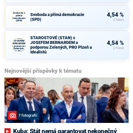
Svoboda a
4,54 %
Svoboda a přímá demokracie
přímá
demokracie
(SPD)
2 hlasů
(SPD)
STAROSTOVÉ
STAROSTOVÉ (STAN) s
(STAN) s
JOSEFEM
4,54 %
JOSEFEM BERNARDEM a
BERNARDEM
a podporou
podporou Zelených, PRO Plzeň a
2 hlasů
Zelených,
Idealistů
PRO Plzeň a
Idealistů
Nejnovější příspěvky k tématu
7 fotografií
Kuba: Stát nemá garantovat nekonečný