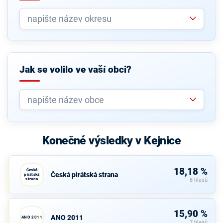
Jak se volilo ve vaší obci?
Konečné výsledky v Kejnice
18,18 %
Česká
Česká pirátská strana
pirátská
strana
8 hlasů
15,90 %
ANO 2011
ANO 2011
7 hlasů