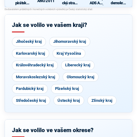
ANO 2011
pirátská
cká strana
ADS A
demokrati
strana
Čech a
NESTRANÍ
cká strana
Moravy
CI -
s podporou
d
KOALICE
TOP 09 a
PRO
nezávislýc
Jak se volilo ve vašem kraji?
PLZEŇSK
h starostů
Ý KRAJ
Jihočeský kraj
Jihomoravský kraj
Karlovarský kraj
Kraj Vysočina
Královéhradecký kraj
Liberecký kraj
Moravskoslezský kraj
Olomoucký kraj
Pardubický kraj
Plzeňský kraj
Středočeský kraj
Ústecký kraj
Zlínský kraj
Jak se volilo ve vašem okrese?