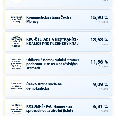
15,90 %
Komunistická strana Čech a
Komunistická
strana Čech a
Moravy
Moravy
7 hlasů
KDU-ČSL,
ADS A
13,63 %
KDU-ČSL, ADS A NESTRANÍCI -
NESTRANÍCI
- KOALICE
KOALICE PRO PLZEŇSKÝ KRAJ
PRO
6 hlasů
PLZEŇSKÝ
KRAJ
Občanská
Občanská demokratická strana s
demokratická
11,36 %
strana s
podporou TOP 09 a nezávislých
podporou
TOP 09 a
5 hlasů
starostů
nezávislých
starostů
9,09 %
Česká strana sociálně
Česká strana
sociálně
demokratická
demokratická
4 hlasů
ROZUMNÍ -
Petr Hannig
6,81 %
ROZUMNÍ - Petr Hannig - za
- za
spravedlnost
spravedlnost a životní jistoty
3 hlasů
a životní
jistoty