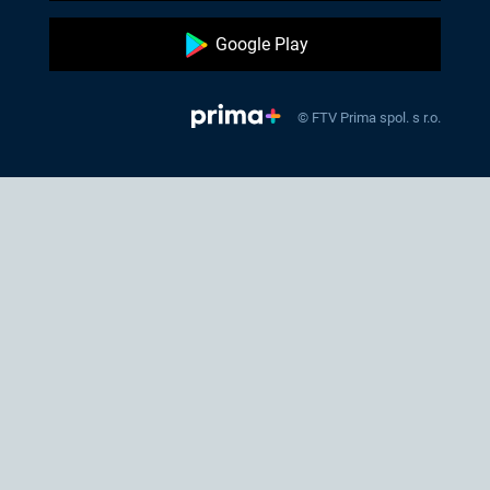
Google Play
© FTV Prima spol. s r.o.