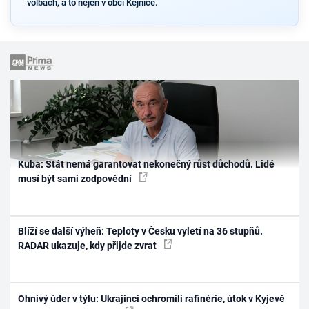
volbách, a to nejen v obci Kejnice.
Kuba: Stát nemá garantovat nekonečný růst důchodů. Lidé
musí být sami zodpovědní
Blíží se další výheň: Teploty v Česku vyletí na 36 stupňů.
RADAR ukazuje, kdy přijde zvrat
Ohnivý úder v týlu: Ukrajinci ochromili rafinérie, útok v Kyjevě