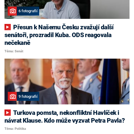
6 fotografií
Přesun k Našemu Česku zvažují další
senátoři, prozradil Kuba. ODS reagovala
nečekaně
Téma: Senát
9 fotografií
Turkova pomsta, nekonfliktní Havlíček i
návrat Klause. Kdo může vyzvat Petra Pavla?
Téma: Politika