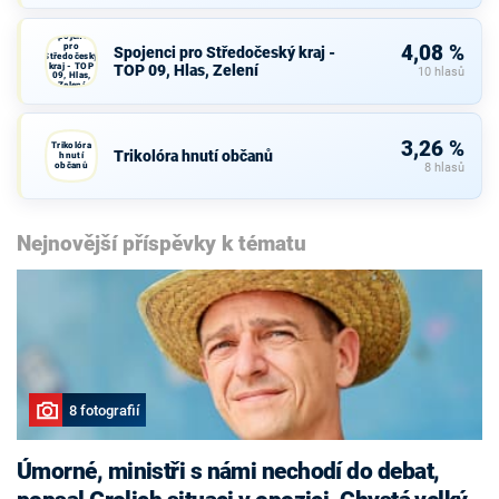
Spojenci
pro
4,08 %
Spojenci pro Středočeský kraj -
Středočeský
kraj - TOP
TOP 09, Hlas, Zelení
10 hlasů
09, Hlas,
Zelení
3,26 %
Trikolóra
Trikolóra hnutí občanů
hnutí
občanů
8 hlasů
Nejnovější příspěvky k tématu
8 fotografií
Úmorné, ministři s námi nechodí do debat,