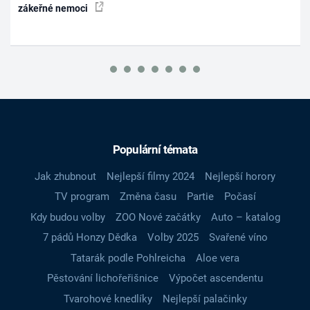
zákeřné nemoci
Populární témata
Jak zhubnout
Nejlepší filmy 2024
Nejlepší horory
TV program
Změna času
Partie
Počasí
Kdy budou volby
ZOO Nové začátky
Auto – katalog
7 pádů Honzy Dědka
Volby 2025
Svařené víno
Tatarák podle Pohlreicha
Aloe vera
Pěstování lichořeřišnice
Výpočet ascendentu
Tvarohové knedlíky
Nejlepší palačinky