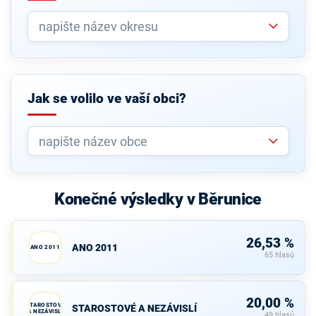
Jak se volilo ve vaší obci?
Konečné výsledky v Běrunice
26,53 %
ANO 2011
ANO 2011
65 hlasů
20,00 %
STAROSTOVÉ
STAROSTOVÉ A NEZÁVISLÍ
A NEZÁVISLÍ
49 hlasů