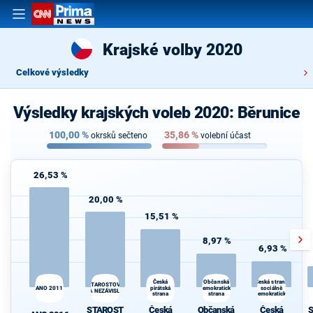
Krajské volby 2020
Celkové výsledky
Výsledky krajských voleb 2020: Běrunice
100,00
%
35,86
%
okrsků sečteno
volební účast
26,53 %
20,00 %
15,51 %
8,97 %
6,93 %
Občanská
Česká
Česká strana
STAROSTOVÉ
ANO 2011
pirátská
demokratická
sociálně
A NEZÁVISLÍ
strana
strana
demokratická
STAROST
Česká
Občanská
Česká
S