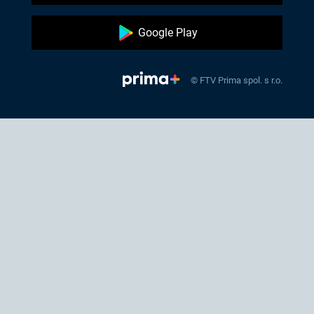
Google Play
© FTV Prima spol. s r.o.