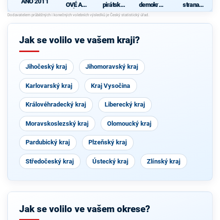
ANO 2011
OVÉ A
pirátská
demokrati
strana
NEZÁVISL
strana
cká strana
sociálně
d
Í
demokrati
cká
Jak se volilo ve vašem kraji?
Jihočeský kraj
Jihomoravský kraj
Karlovarský kraj
Kraj Vysočina
Královéhradecký kraj
Liberecký kraj
Moravskoslezský kraj
Olomoucký kraj
Pardubický kraj
Plzeňský kraj
Středočeský kraj
Ústecký kraj
Zlínský kraj
Jak se volilo ve vašem okrese?