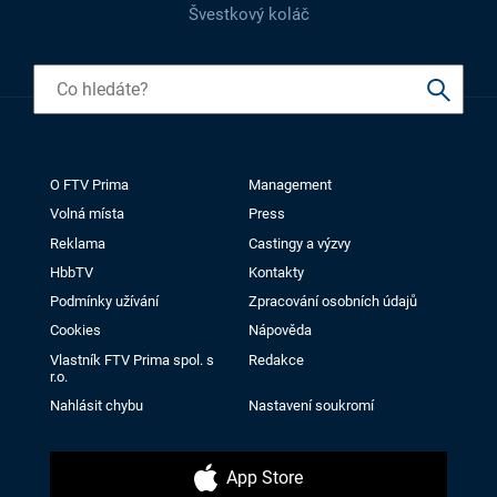
Švestkový koláč
O FTV Prima
Management
Volná místa
Press
Reklama
Castingy a výzvy
HbbTV
Kontakty
Podmínky užívání
Zpracování osobních údajů
Cookies
Nápověda
Vlastník FTV Prima spol. s
Redakce
r.o.
Nahlásit chybu
Nastavení soukromí
App Store