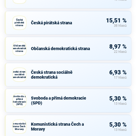
15,51 %
Česká
Česká pirátská strana
pirátská
strana
38 hlasů
8,97 %
Občanská
Občanská demokratická strana
demokratická
strana
22 hlasů
6,93 %
Česká strana sociálně
Česká strana
sociálně
demokratická
demokratická
17 hlasů
Svoboda a
5,30 %
Svoboda a přímá demokracie
přímá
demokracie
(SPD)
13 hlasů
(SPD)
5,30 %
Komunistická strana Čech a
Komunistická
strana Čech a
Moravy
Moravy
13 hlasů