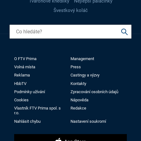
Tvarohové knedlíky
Nejlepší palačinky
Švestkový koláč
O FTV Prima
Management
Volná místa
Press
Reklama
Castingy a výzvy
HbbTV
Kontakty
Podmínky užívání
Zpracování osobních údajů
Cookies
Nápověda
Vlastník FTV Prima spol. s
Redakce
r.o.
Nahlásit chybu
Nastavení soukromí