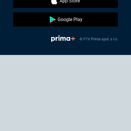
App Store
Google Play
© FTV Prima spol. s r.o.