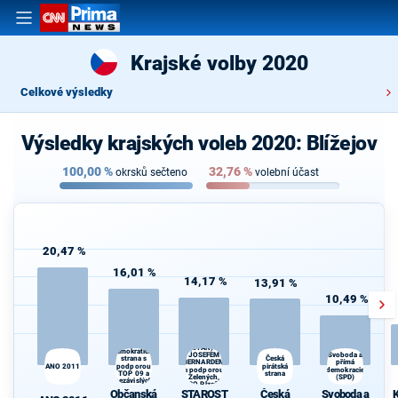
Krajské volby 2020
Celkové výsledky
Výsledky krajských voleb 2020: Blížejov
100,00
%
32,76
%
okrsků sečteno
volební účast
20,47 %
16,01 %
14,17 %
13,91 %
10,49 %
STAROSTOVÉ
Občanská
(STAN) s
demokratická
JOSEFEM
Svoboda a
strana s
Česká
K
BERNARDEM
přímá
ANO 2011
podporou
pirátská
s
a podporou
demokracie
TOP 09 a
strana
Zelených,
(SPD)
nezávislých
PRO Plzeň a
starostů
Občanská
STAROST
Česká
Svoboda a
K
Idealistů