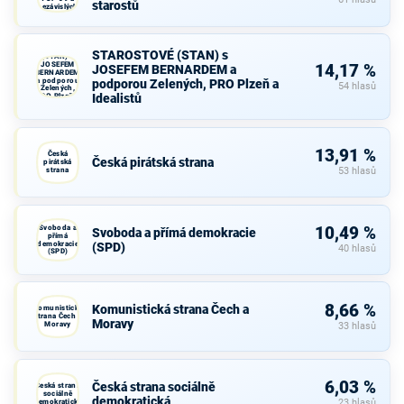
starostů
nezávislých
starostů
STAROSTOVÉ
STAROSTOVÉ (STAN) s
(STAN) s
JOSEFEM
14,17 %
JOSEFEM BERNARDEM a
BERNARDEM
a podporou
podporou Zelených, PRO Plzeň a
54 hlasů
Zelených,
Idealistů
PRO Plzeň a
Idealistů
13,91 %
Česká
Česká pirátská strana
pirátská
strana
53 hlasů
Svoboda a
10,49 %
Svoboda a přímá demokracie
přímá
demokracie
(SPD)
40 hlasů
(SPD)
8,66 %
Komunistická strana Čech a
Komunistická
strana Čech a
Moravy
Moravy
33 hlasů
6,03 %
Česká strana sociálně
Česká strana
sociálně
demokratická
demokratická
23 hlasů