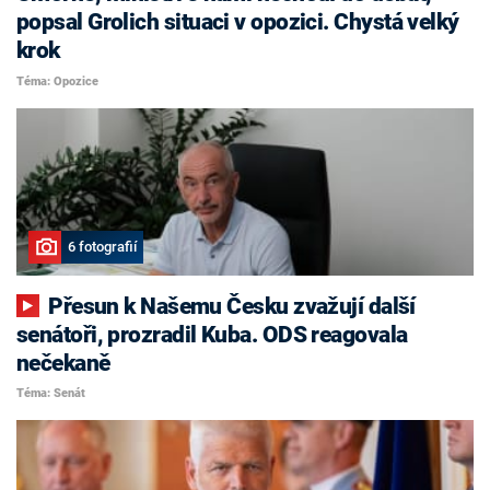
popsal Grolich situaci v opozici. Chystá velký
krok
Téma: Opozice
6 fotografií
Přesun k Našemu Česku zvažují další
senátoři, prozradil Kuba. ODS reagovala
nečekaně
Téma: Senát