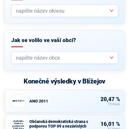
Jak se volilo ve vaší obci?
Konečné výsledky v Blížejov
20,47 %
ANO 2011
ANO 2011
78 hlasů
Občanská
Občanská demokratická strana s
demokratická
16,01 %
strana s
podporou TOP 09 a nezávislých
podporou
TOP 09 a
61 hlasů