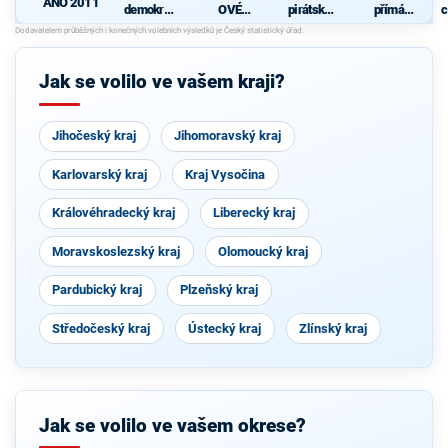
ANO 2011
demokrati
OVÉ
pirátská
přímá
c
cká strana
(STAN) s
strana
demokraci
s podporou
JOSEFEM
e (SPD)
TOP 09 a
BERNARD
nezávislýc
EM a
Jak se volilo ve vašem kraji?
h starostů
podporou
Zelených,
PRO Plzeň
a Idealistů
Jihočeský kraj
Jihomoravský kraj
Karlovarský kraj
Kraj Vysočina
Královéhradecký kraj
Liberecký kraj
Moravskoslezský kraj
Olomoucký kraj
Pardubický kraj
Plzeňský kraj
Středočeský kraj
Ústecký kraj
Zlínský kraj
Jak se volilo ve vašem okrese?