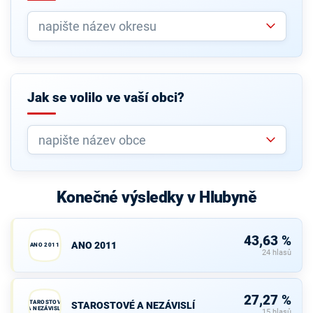
Jak se volilo ve vaší obci?
Konečné výsledky v Hlubyně
43,63 %
ANO 2011
ANO 2011
24 hlasů
27,27 %
STAROSTOVÉ
STAROSTOVÉ A NEZÁVISLÍ
A NEZÁVISLÍ
15 hlasů