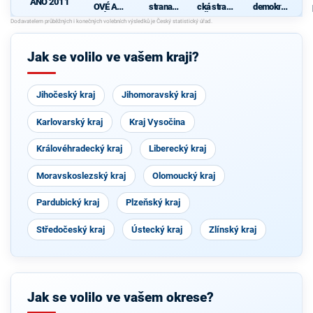
ANO 2011
OVÉ A
strana
cká strana
demokrati
NEZÁVISL
sociálně
Čech a
cká strana
Í
demokrati
Moravy
cká
Jak se volilo ve vašem kraji?
Jihočeský kraj
Jihomoravský kraj
Karlovarský kraj
Kraj Vysočina
Královéhradecký kraj
Liberecký kraj
Moravskoslezský kraj
Olomoucký kraj
Pardubický kraj
Plzeňský kraj
Středočeský kraj
Ústecký kraj
Zlínský kraj
Jak se volilo ve vašem okrese?