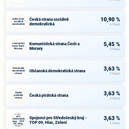
10,90 %
Česká strana sociálně
Česká strana
sociálně
demokratická
demokratická
6 hlasů
5,45 %
Komunistická strana Čech a
Komunistická
strana Čech a
Moravy
Moravy
3 hlasů
3,63 %
Občanská
Občanská demokratická strana
demokratická
strana
2 hlasů
3,63 %
Česká
Česká pirátská strana
pirátská
strana
2 hlasů
Spojenci
pro
3,63 %
Spojenci pro Středočeský kraj -
Středočeský
kraj - TOP
TOP 09, Hlas, Zelení
2 hlasů
09, Hlas,
Zelení