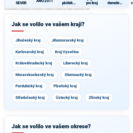
ANO 2011
SEVER
pirátská
pro kraj
demokrati
c
strana
cká strana
Jak se volilo ve vašem kraji?
Jihočeský kraj
Jihomoravský kraj
Karlovarský kraj
Kraj Vysočina
Královéhradecký kraj
Liberecký kraj
Moravskoslezský kraj
Olomoucký kraj
Pardubický kraj
Plzeňský kraj
Středočeský kraj
Ústecký kraj
Zlínský kraj
Jak se volilo ve vašem okrese?