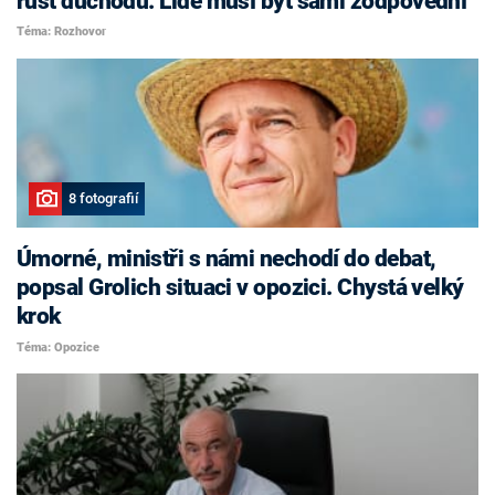
růst důchodů. Lidé musí být sami zodpovědní
Téma: Rozhovor
8 fotografií
Úmorné, ministři s námi nechodí do debat,
popsal Grolich situaci v opozici. Chystá velký
krok
Téma: Opozice