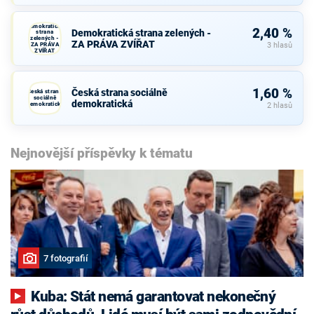
Demokratická
2,40 %
Demokratická strana zelených -
strana
zelených -
ZA PRÁVA ZVÍŘAT
ZA PRÁVA
3 hlasů
ZVÍŘAT
1,60 %
Česká strana sociálně
Česká strana
sociálně
demokratická
demokratická
2 hlasů
Nejnovější příspěvky k tématu
7 fotografií
Kuba: Stát nemá garantovat nekonečný