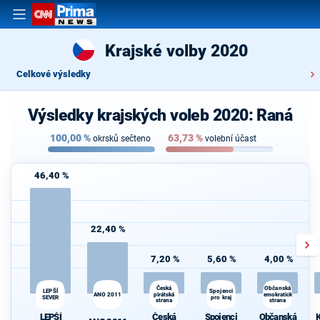
Krajské volby 2020
Celkové výsledky
Výsledky krajských voleb 2020: Raná
100,00
%
63,73
%
okrsků sečteno
volební účast
46,40 %
22,40 %
7,20 %
5,60 %
4,00 %
K
Česká
Občanská
LEPŠÍ
Spojenci
ANO 2011
pirátská
demokratická
s
SEVER
pro kraj
strana
strana
LEPŠÍ
Česká
Spojenci
Občanská
K