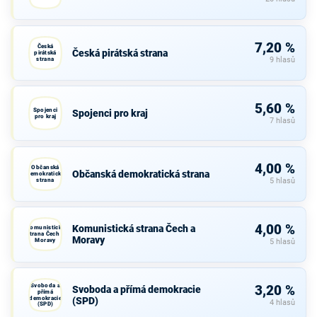
7,20 %
Česká
Česká pirátská strana
pirátská
strana
9 hlasů
5,60 %
Spojenci
Spojenci pro kraj
pro kraj
7 hlasů
4,00 %
Občanská
Občanská demokratická strana
demokratická
strana
5 hlasů
4,00 %
Komunistická strana Čech a
Komunistická
strana Čech a
Moravy
Moravy
5 hlasů
Svoboda a
3,20 %
Svoboda a přímá demokracie
přímá
demokracie
(SPD)
4 hlasů
(SPD)