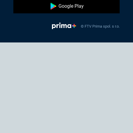
Google Play
© FTV Prima spol. s r.o.