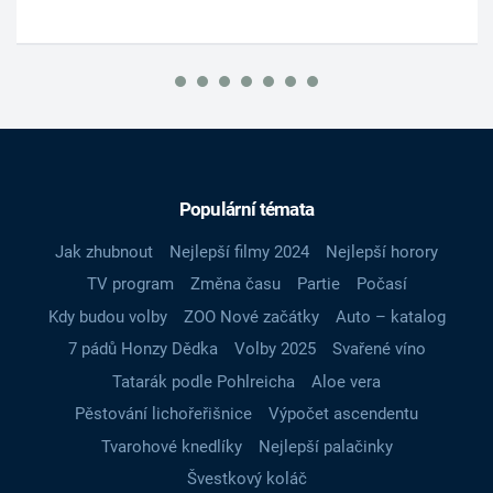
Populární témata
Jak zhubnout
Nejlepší filmy 2024
Nejlepší horory
TV program
Změna času
Partie
Počasí
Kdy budou volby
ZOO Nové začátky
Auto – katalog
7 pádů Honzy Dědka
Volby 2025
Svařené víno
Tatarák podle Pohlreicha
Aloe vera
Pěstování lichořeřišnice
Výpočet ascendentu
Tvarohové knedlíky
Nejlepší palačinky
Švestkový koláč