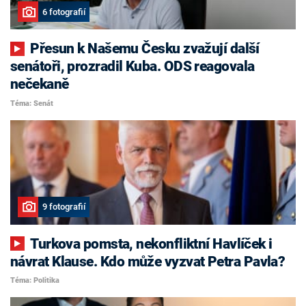
6 fotografií
Přesun k Našemu Česku zvažují další
senátoři, prozradil Kuba. ODS reagovala
nečekaně
Téma: Senát
9 fotografií
Turkova pomsta, nekonfliktní Havlíček i
návrat Klause. Kdo může vyzvat Petra Pavla?
Téma: Politika