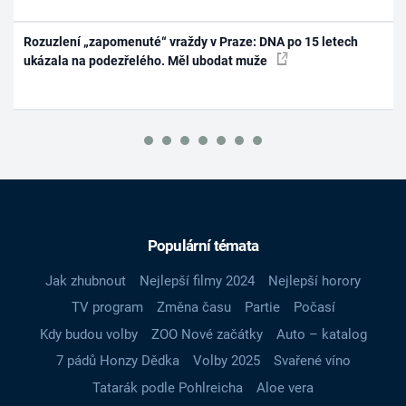
Rozuzlení „zapomenuté“ vraždy v Praze: DNA po 15 letech
ukázala na podezřelého. Měl ubodat muže
Populární témata
Jak zhubnout
Nejlepší filmy 2024
Nejlepší horory
TV program
Změna času
Partie
Počasí
Kdy budou volby
ZOO Nové začátky
Auto – katalog
7 pádů Honzy Dědka
Volby 2025
Svařené víno
Tatarák podle Pohlreicha
Aloe vera