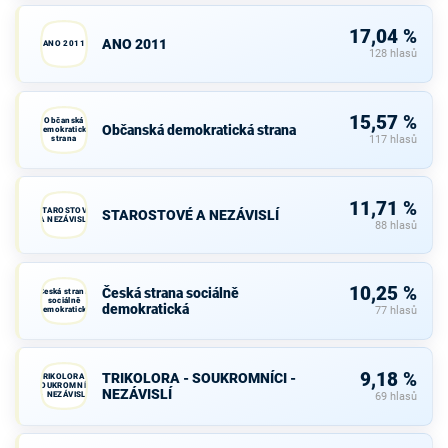
17,04 %
ANO 2011
ANO 2011
128 hlasů
15,57 %
Občanská
Občanská demokratická strana
demokratická
strana
117 hlasů
11,71 %
STAROSTOVÉ
STAROSTOVÉ A NEZÁVISLÍ
A NEZÁVISLÍ
88 hlasů
10,25 %
Česká strana sociálně
Česká strana
sociálně
demokratická
demokratická
77 hlasů
9,18 %
TRIKOLORA - SOUKROMNÍCI -
TRIKOLORA -
SOUKROMNÍCI
NEZÁVISLÍ
- NEZÁVISLÍ
69 hlasů