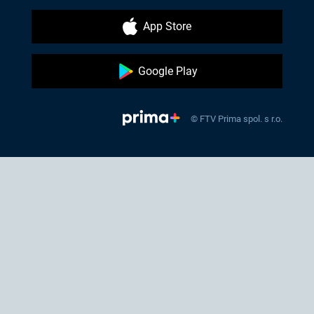
App Store
Google Play
© FTV Prima spol. s r.o.