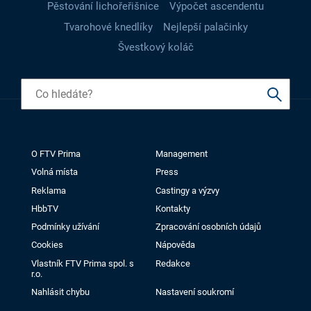
Pěstování lichořeřišnice
Výpočet ascendentu
Tvarohové knedlíky
Nejlepší palačinky
Švestkový koláč
O FTV Prima
Management
Volná místa
Press
Reklama
Castingy a výzvy
HbbTV
Kontakty
Podmínky užívání
Zpracování osobních údajů
Cookies
Nápověda
Vlastník FTV Prima spol. s
Redakce
r.o.
Nahlásit chybu
Nastavení soukromí