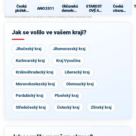
Česká
Občanská
STAROST
Česká
T
ANO 2011
pirátská
demokrati
OVÉ A
strana
strana
cká strana
NEZÁVISL
sociálně
Í
demokrati
cká
N
Jak se volilo ve vašem kraji?
Jihočeský kraj
Jihomoravský kraj
Karlovarský kraj
Kraj Vysočina
Královéhradecký kraj
Liberecký kraj
Moravskoslezský kraj
Olomoucký kraj
Pardubický kraj
Plzeňský kraj
Středočeský kraj
Ústecký kraj
Zlínský kraj