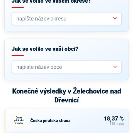
Jak se volilo ve vašem okrese?
Jak se volilo ve vaší obci?
Konečné výsledky v Želechovice nad
Dřevnicí
18,37 %
Česká
Česká pirátská strana
pirátská
strana
138 hlasů