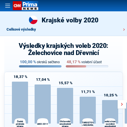
Krajské volby 2020
Celkové výsledky
Výsledky krajských voleb 2020:
Želechovice nad Dřevnicí
100,00
%
48,17
%
okrsků sečteno
volební účast
18,37 %
17,04 %
15,57 %
11,71 %
10,25 %
T
Česká
Občanská
Česká strana
STAROSTOVÉ
pirátská
ANO 2011
demokratická
sociálně
S
A NEZÁVISLÍ
strana
strana
demokratická