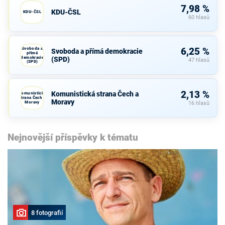
7,98 %
KDU-ČSL
KDU-ČSL
60 hlasů
Svoboda a
6,25 %
Svoboda a přímá demokracie
přímá
demokracie
(SPD)
47 hlasů
(SPD)
2,13 %
Komunistická strana Čech a
Komunistická
strana Čech a
Moravy
Moravy
16 hlasů
Nejnovější příspěvky k tématu
8 fotografií