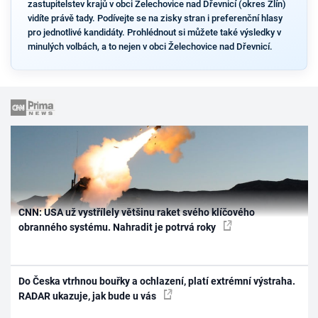
zastupitelstev krajů v obci Želechovice nad Dřevnicí (okres Zlín)
vidíte právě tady. Podívejte se na zisky stran i preferenční hlasy
pro jednotlivé kandidáty. Prohlédnout si můžete také výsledky v
minulých volbách, a to nejen v obci Želechovice nad Dřevnicí.
CNN: USA už vystřílely většinu raket svého klíčového
obranného systému. Nahradit je potrvá roky
Do Česka vtrhnou bouřky a ochlazení, platí extrémní výstraha.
RADAR ukazuje, jak bude u vás