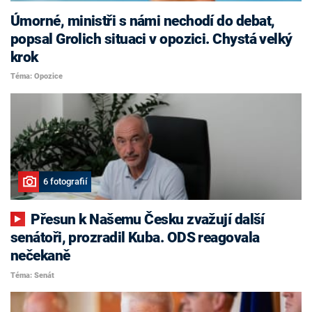
Úmorné, ministři s námi nechodí do debat,
popsal Grolich situaci v opozici. Chystá velký
krok
Téma: Opozice
6 fotografií
Přesun k Našemu Česku zvažují další
senátoři, prozradil Kuba. ODS reagovala
nečekaně
Téma: Senát