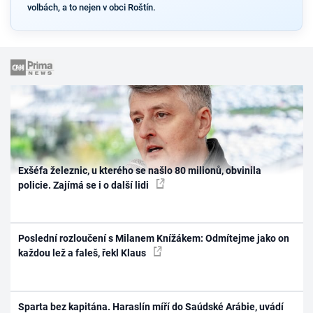
volbách, a to nejen v obci Roštín.
Exšéfa železnic, u kterého se našlo 80 milionů, obvinila
policie. Zajímá se i o další lidi
Poslední rozloučení s Milanem Knížákem: Odmítejme jako on
každou lež a faleš, řekl Klaus
Sparta bez kapitána. Haraslín míří do Saúdské Arábie, uvádí