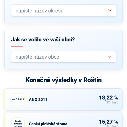
Jak se volilo ve vaší obci?
Konečné výsledky v Roštín
18,22 %
ANO 2011
ANO 2011
37 hlasů
15,27 %
Česká
Česká pirátská strana
pirátská
strana
31 hlasů