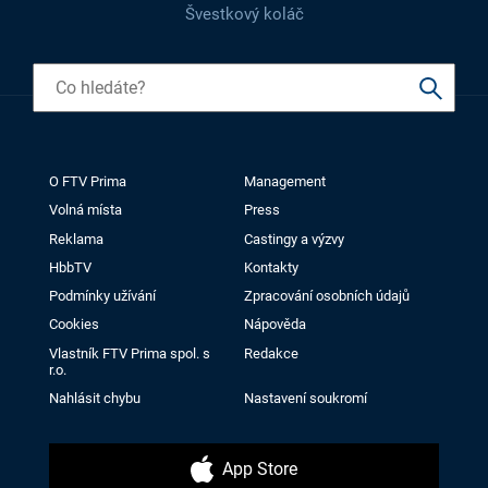
Švestkový koláč
O FTV Prima
Management
Volná místa
Press
Reklama
Castingy a výzvy
HbbTV
Kontakty
Podmínky užívání
Zpracování osobních údajů
Cookies
Nápověda
Vlastník FTV Prima spol. s
Redakce
r.o.
Nahlásit chybu
Nastavení soukromí
App Store