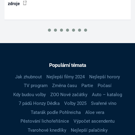
zdroje
Populární témata
Jak zhubnout
Nejlepší filmy 2024
Nejlepší horory
TV program
Změna času
Partie
Počasí
Kdy budou volby
ZOO Nové začátky
Auto – katalog
7 pádů Honzy Dědka
Volby 2025
Svařené víno
Tatarák podle Pohlreicha
Aloe vera
Pěstování lichořeřišnice
Výpočet ascendentu
Tvarohové knedlíky
Nejlepší palačinky