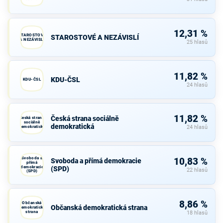
12,31 %
STAROSTOVÉ
STAROSTOVÉ A NEZÁVISLÍ
A NEZÁVISLÍ
25 hlasů
11,82 %
KDU-ČSL
KDU-ČSL
24 hlasů
11,82 %
Česká strana sociálně
Česká strana
sociálně
demokratická
demokratická
24 hlasů
Svoboda a
10,83 %
Svoboda a přímá demokracie
přímá
demokracie
(SPD)
22 hlasů
(SPD)
8,86 %
Občanská
Občanská demokratická strana
demokratická
strana
18 hlasů