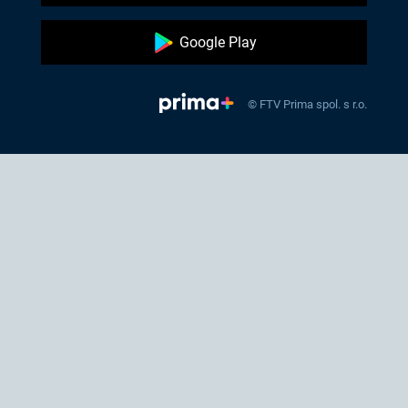
Google Play
© FTV Prima spol. s r.o.