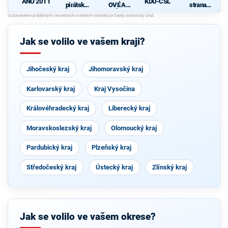
ANO 2011
KDU-ČSL
pirátská
OVÉ A
strana
strana
NEZÁVISL
sociálně
d
Í
demokrati
cká
Jak se volilo ve vašem kraji?
Jihočeský kraj
Jihomoravský kraj
Karlovarský kraj
Kraj Vysočina
Královéhradecký kraj
Liberecký kraj
Moravskoslezský kraj
Olomoucký kraj
Pardubický kraj
Plzeňský kraj
Středočeský kraj
Ústecký kraj
Zlínský kraj
Jak se volilo ve vašem okrese?