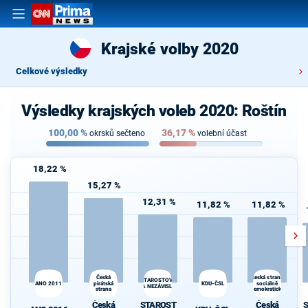
Krajské volby 2020
Celkové výsledky
Výsledky krajských voleb 2020: Roštín
100,00
%
36,17
%
okrsků sečteno
volební účast
18,22 %
15,27 %
12,31 %
11,82 %
11,82 %
Česká
Česká strana
STAROSTOVÉ
ANO 2011
pirátská
KDU-ČSL
sociálně
A NEZÁVISLÍ
strana
demokratická
Česká
STAROST
Česká
S