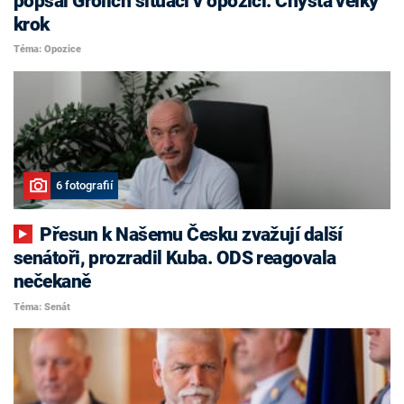
popsal Grolich situaci v opozici. Chystá velký
krok
Téma: Opozice
6 fotografií
Přesun k Našemu Česku zvažují další
senátoři, prozradil Kuba. ODS reagovala
nečekaně
Téma: Senát