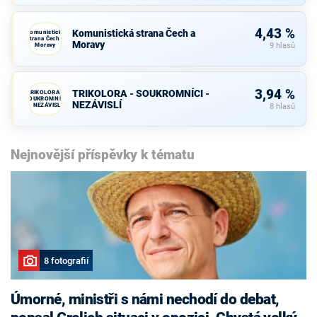
4,43 %
Komunistická strana Čech a
Komunistická
strana Čech a
Moravy
Moravy
9 hlasů
3,94 %
TRIKOLORA - SOUKROMNÍCI -
TRIKOLORA -
SOUKROMNÍCI
NEZÁVISLÍ
- NEZÁVISLÍ
8 hlasů
Nejnovější příspěvky k tématu
8 fotografií
Úmorné, ministři s námi nechodí do debat,