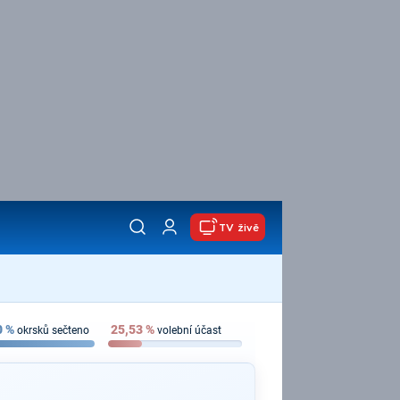
TV živě
0
%
25,53
%
okrsků sečteno
volební účast