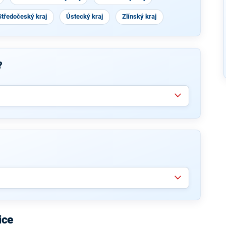
Středočeský kraj
Ústecký kraj
Zlínský kraj
?
ice