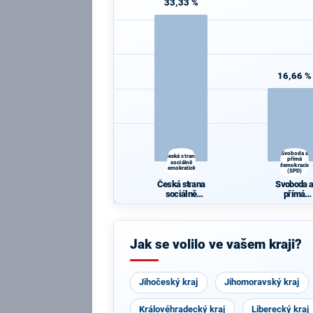
33,33 %
16,66 %
Svoboda a
Česká strana
přímá
sociálně
demokracie
demokratická
(SPD)
Česká strana
Svoboda 
sociálně
přímá
demokratická
demokraci
(SPD)
Jak se volilo ve vašem kraji?
Jihočeský kraj
Jihomoravský kraj
Královéhradecký kraj
Liberecký kraj