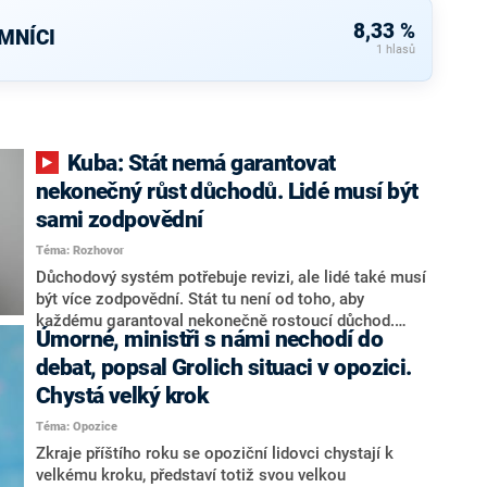
8,33 %
MNÍCI
1 hlasů
Kuba: Stát nemá garantovat
nekonečný růst důchodů. Lidé musí být
sami zodpovědní
Téma: Rozhovor
Důchodový systém potřebuje revizi, ale lidé také musí
být více zodpovědní. Stát tu není od toho, aby
každému garantoval nekonečně rostoucí důchod.
Úmorné, ministři s námi nechodí do
Chybí tu nový systém a my ho představíme,řekl
hejtman Jihočeského kraje a předseda hnutí Naše
debat, popsal Grolich situaci v opozici.
Česko Martin Kuba v rozhovoru pro CNN Prima NEWS.
Chystá velký krok
V čele státu pak podle něj nemůže být člověk, který by
Téma: Opozice
střetem zájmů omezoval čerpání financí a rozvoj,
dodal. Řešení u Andreje Babiše ale hodnotit nechtěl.
Zkraje příštího roku se opoziční lidovci chystají k
velkému kroku, představí totiž svou velkou