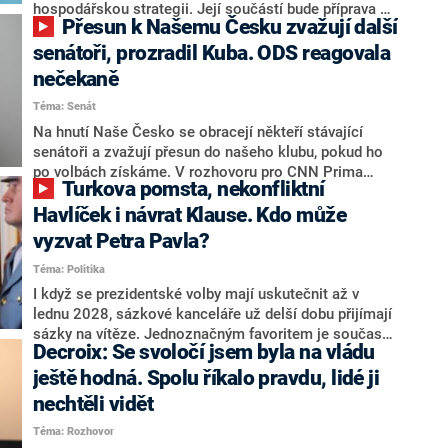
hospodářskou strategii. Její součástí bude příprava na
Přesun k Našemu Česku zvažují další
stárnutí populace, řekl ve středu na setkání s novináři
nový předseda lidovců Jan Grolich. Ten zároveň v
senátoři, prozradil Kuba. ODS reagovala
senátních volbách kandiduje ve Vyškově. Popsal i
nečekaně
aktivitu opozice, o níž vládní strany nebo političtí
Téma: Senát
komentátoři mluví jako o slabé a v defenzivě. „Je to
úmorná práce upozorňovat na chyby vlády. Ministři s
Na hnutí Naše Česko se obracejí někteří stávající
námi navíc nechodí do debat. Chceme ale ukazovat
senátoři a zvažují přesun do našeho klubu, pokud ho
svoje témata,“ odpověděl Grolich na dotaz CNN Prima
po volbách získáme. V rozhovoru pro CNN Prima
Turkova pomsta, nekonfliktní
NEWS.
NEWS to řekl zakladatel hnutí a jihočeský hejtman
Martin Kuba. Konkrétní nebyl, ale získat by takto mohl
Havlíček i návrat Klause. Kdo může
například senátora Zdeňka Hrabu, který je dnes
vyzvat Petra Pavla?
součástí klubu ODS a TOP 09. Hraba to na dotaz
Téma: Politika
redakce nevyloučil. Předseda klubu senátorů ODS
Zdeněk Nytra redakci řekl, že počítá s odchodem
I když se prezidentské volby mají uskutečnit až v
některých senátorů z klubu a že Naše Česko není
lednu 2028, sázkové kanceláře už delší dobu přijímají
nepřítel, ale soupeř.
sázky na vítěze. Jednoznačným favoritem je současná
Decroix: Se svoločí jsem byla na vládu
hlava státu Petr Pavel. Daleko za ním pak bookmakeři
zmiňují dva výrazné politiky ANO, tedy premiéra
ještě hodná. Spolu říkalo pravdu, lidé ji
Andreje Babiše a ministra průmyslu Karla Havlíčka.
nechtěli vidět
Oblíbeným tipem samotných sázkařů je poslanec za
Téma: Rozhovor
Motoristy Filip Turek. Politolog Jan Kubáček nicméně