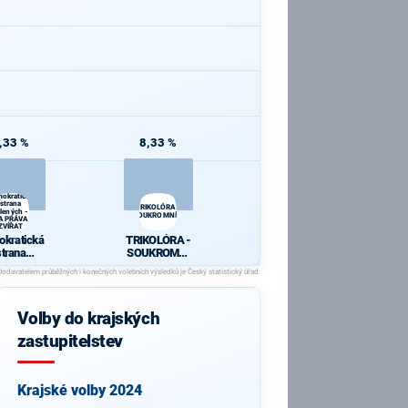
,33 %
8,33 %
okratická
strana
TRIKOLÓRA -
elených -
SOUKROMNÍCI
A PRÁVA
ZVÍŘAT
kratická
TRIKOLÓRA -
strana
SOUKROMNÍ
ných - ZA
CI
RÁVA
VÍŘAT
Volby do krajských
zastupitelstev
Krajské volby 2024