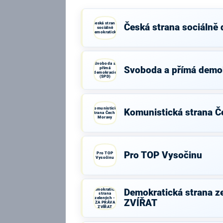
Česká strana
Česká strana sociálně
sociálně
demokratická
Svoboda a
Svoboda a přímá demo
přímá
demokracie
(SPD)
Komunistická
Komunistická strana Č
strana Čech a
Moravy
Pro TOP Vysočinu
Pro TOP
Vysočinu
Demokratická
Demokratická strana z
strana
zelených -
ZVÍŘAT
ZA PRÁVA
ZVÍŘAT