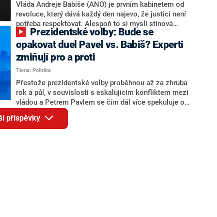
o případné kandidatuře kohokoliv ze zmíněné trojice
Vláda Andreje Babiše (ANO) je prvním kabinetem od
značně pochybuje. Podle něj současná koalice dosud
revoluce, který dává každý den najevo, že justici není
nemá osobu, která by Pavlovi mohla konkurovat.
potřeba respektovat. Alespoň to si myslí stínová
Prezidentské volby: Bude se
ministryně spravedlnosti ODS Eva Decroix. V
rozhovoru pro CNN Prima NEWS si nebrala servítky
opakovat duel Pavel vs. Babiš? Experti
ohledně politického výkonu svého nástupce Jeronýma
zmiňují pro a proti
Tejce (za ANO) či vládní zmocněnkyně pro lidská
Téma: Politika
práva Taťány Malé (ANO). Označením „svoloč“ na
adresu vlády prý byla ještě hodná. Decroix se také
Přestože prezidentské volby proběhnou až za zhruba
vrátila k volební porážce koalice Spolu či promluvila o
rok a půl, v souvislosti s eskalujícím konfliktem mezi
hnutí Naše Česko Martina Kuby.
vládou a Petrem Pavlem se čím dál více spekuluje o
tom, koho by do bitvy o Hrad mohla vyslat současná
ší příspěvky
koalice. Někteří političtí komentátoři znovu vytahují
jméno premiéra Andreje Babiše (ANO). Jak moc je
pravděpodobné, že se v prezidentských volbách 2028
bude znovu opakovat souboj z roku 2023?