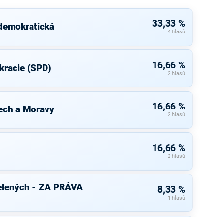
33,33 %
 demokratická
4 hlasů
16,66 %
kracie (SPD)
2 hlasů
16,66 %
ech a Moravy
2 hlasů
16,66 %
2 hlasů
elených - ZA PRÁVA
8,33 %
1 hlasů