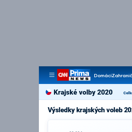
Domácí
Zahranič
Pořady
Krajské volby 2020
Celk
Výsledky krajských voleb 20