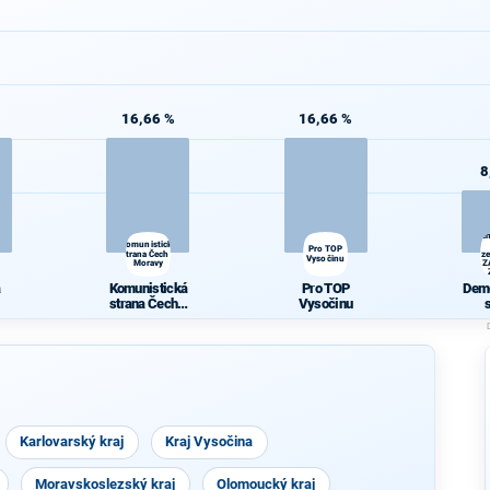
16,66 %
16,66 %
8
Dem
Komunistická
Pro TOP
strana Čech a
z
Vysočinu
Moravy
Z
a
Komunistická
Pro TOP
Demo
strana Čech a
Vysočinu
e
Moravy
zele
P
Z
Karlovarský kraj
Kraj Vysočina
Moravskoslezský kraj
Olomoucký kraj