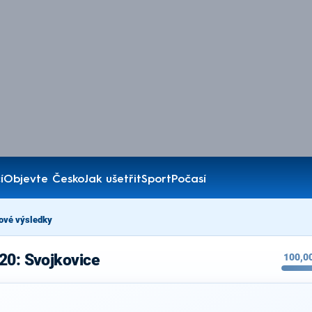
í
Objevte Česko
Jak ušetřit
Sport
Počasí
ové výsledky
20: Svojkovice
100,0