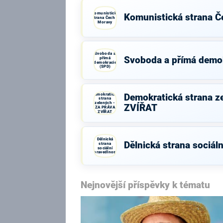
Komunistická
Komunistická strana Č
strana Čech a
Moravy
Svoboda a
Svoboda a přímá demo
přímá
demokracie
(SPD)
Demokratická
Demokratická strana z
strana
zelených -
ZVÍŘAT
ZA PRÁVA
ZVÍŘAT
Dělnická
Dělnická strana sociáln
strana
sociální
spravedlnosti
Nejnovější příspěvky k tématu