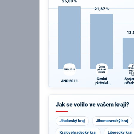
25,00 %
21,87 %
12,
Spo
p
Česká
Střed
ANO 2011
pirátská
kraj
strana
09, 
Ze
Česká
Spoje
ANO 2011
pirátská
Střed
strana
kraj -
Hlas,
Jak se volilo ve vašem kraji?
Jihočeský kraj
Jihomoravský kraj
Královéhradecký kraj
Liberecký kraj