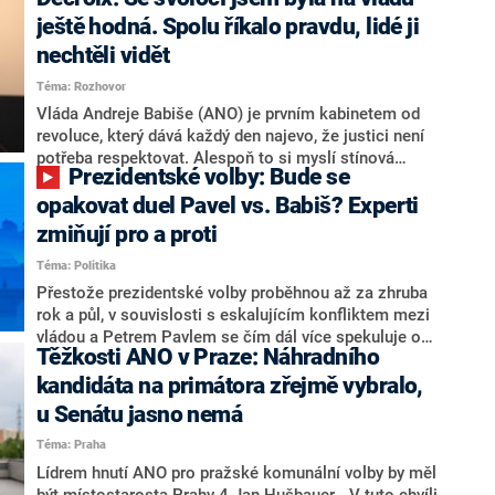
hlava státu Petr Pavel. Daleko za ním pak bookmakeři
zmiňují dva výrazné politiky ANO, tedy premiéra
ještě hodná. Spolu říkalo pravdu, lidé ji
Andreje Babiše a ministra průmyslu Karla Havlíčka.
nechtěli vidět
Oblíbeným tipem samotných sázkařů je poslanec za
Téma: Rozhovor
Motoristy Filip Turek. Politolog Jan Kubáček nicméně
o případné kandidatuře kohokoliv ze zmíněné trojice
Vláda Andreje Babiše (ANO) je prvním kabinetem od
značně pochybuje. Podle něj současná koalice dosud
revoluce, který dává každý den najevo, že justici není
nemá osobu, která by Pavlovi mohla konkurovat.
potřeba respektovat. Alespoň to si myslí stínová
Prezidentské volby: Bude se
ministryně spravedlnosti ODS Eva Decroix. V
rozhovoru pro CNN Prima NEWS si nebrala servítky
opakovat duel Pavel vs. Babiš? Experti
ohledně politického výkonu svého nástupce Jeronýma
zmiňují pro a proti
Tejce (za ANO) či vládní zmocněnkyně pro lidská
Téma: Politika
práva Taťány Malé (ANO). Označením „svoloč“ na
adresu vlády prý byla ještě hodná. Decroix se také
Přestože prezidentské volby proběhnou až za zhruba
vrátila k volební porážce koalice Spolu či promluvila o
rok a půl, v souvislosti s eskalujícím konfliktem mezi
hnutí Naše Česko Martina Kuby.
vládou a Petrem Pavlem se čím dál více spekuluje o
Těžkosti ANO v Praze: Náhradního
tom, koho by do bitvy o Hrad mohla vyslat současná
koalice. Někteří političtí komentátoři znovu vytahují
kandidáta na primátora zřejmě vybralo,
jméno premiéra Andreje Babiše (ANO). Jak moc je
u Senátu jasno nemá
pravděpodobné, že se v prezidentských volbách 2028
Téma: Praha
bude znovu opakovat souboj z roku 2023?
Lídrem hnutí ANO pro pražské komunální volby by měl
být místostarosta Prahy 4 Jan Hušbauer. „V tuto chvíli