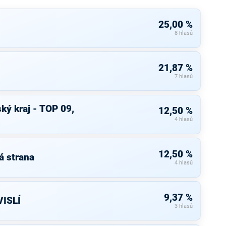
25,00 %
8 hlasů
21,87 %
7 hlasů
ký kraj - TOP 09,
12,50 %
4 hlasů
12,50 %
á strana
4 hlasů
9,37 %
ISLÍ
3 hlasů