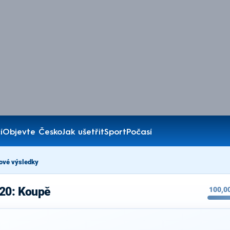
í
Objevte Česko
Jak ušetřit
Sport
Počasí
ové výsledky
020: Koupě
100,0