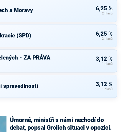
6,25 %
ech a Moravy
2 hlasů
6,25 %
kracie (SPD)
2 hlasů
elených - ZA PRÁVA
3,12 %
1 hlasů
3,12 %
í spravedlnosti
1 hlasů
Úmorné, ministři s námi nechodí do
debat, popsal Grolich situaci v opozici.