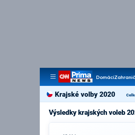
Domácí
Zahranič
Pořady
Krajské volby 2020
Celk
Výsledky krajských voleb 2