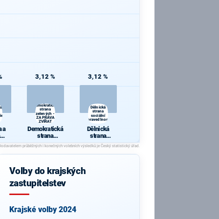
%
3,12 %
3,12 %
Demokratická
 a
Dělnická
strana
strana
zelených -
ie
sociální
ZA PRÁVA
spravedlnosti
ZVÍŘAT
 a
Demokratická
Dělnická
strana
strana
cie
zelených - ZA
sociální
PRÁVA
spravedlnosti
ZVÍŘAT
Volby do krajských
zastupitelstev
Krajské volby 2024