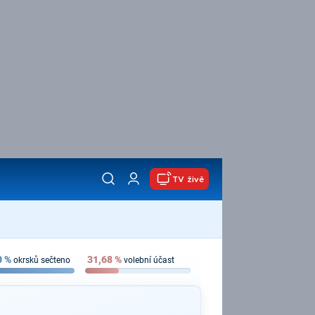
TV živě
0
%
31,68
%
okrsků sečteno
volební účast