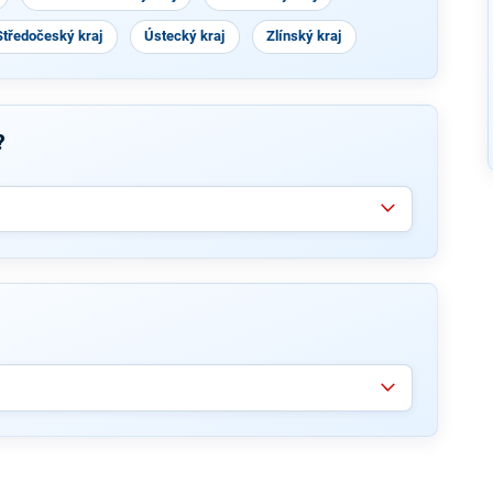
Středočeský kraj
Ústecký kraj
Zlínský kraj
?