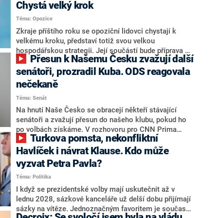
Chystá velký krok
Téma: Opozice
Zkraje příštího roku se opoziční lidovci chystají k
velkému kroku, představí totiž svou velkou
hospodářskou strategii. Její součástí bude příprava na
Přesun k Našemu Česku zvažují další
stárnutí populace, řekl ve středu na setkání s novináři
nový předseda lidovců Jan Grolich. Ten zároveň v
senátoři, prozradil Kuba. ODS reagovala
senátních volbách kandiduje ve Vyškově. Popsal i
nečekaně
aktivitu opozice, o níž vládní strany nebo političtí
Téma: Senát
komentátoři mluví jako o slabé a v defenzivě. „Je to
úmorná práce upozorňovat na chyby vlády. Ministři s
Na hnutí Naše Česko se obracejí někteří stávající
námi navíc nechodí do debat. Chceme ale ukazovat
senátoři a zvažují přesun do našeho klubu, pokud ho
svoje témata,“ odpověděl Grolich na dotaz CNN Prima
po volbách získáme. V rozhovoru pro CNN Prima
Turkova pomsta, nekonfliktní
NEWS.
NEWS to řekl zakladatel hnutí a jihočeský hejtman
Martin Kuba. Konkrétní nebyl, ale získat by takto mohl
Havlíček i návrat Klause. Kdo může
například senátora Zdeňka Hrabu, který je dnes
vyzvat Petra Pavla?
součástí klubu ODS a TOP 09. Hraba to na dotaz
Téma: Politika
redakce nevyloučil. Předseda klubu senátorů ODS
Zdeněk Nytra redakci řekl, že počítá s odchodem
I když se prezidentské volby mají uskutečnit až v
některých senátorů z klubu a že Naše Česko není
lednu 2028, sázkové kanceláře už delší dobu přijímají
nepřítel, ale soupeř.
sázky na vítěze. Jednoznačným favoritem je současná
Decroix: Se svoločí jsem byla na vládu