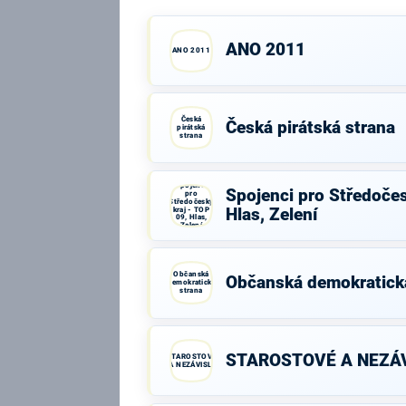
ANO 2011
ANO 2011
Česká
Česká pirátská strana
pirátská
strana
Spojenci
Spojenci pro Středočes
pro
Středočeský
kraj - TOP
Hlas, Zelení
09, Hlas,
Zelení
Občanská
Občanská demokratick
demokratická
strana
STAROSTOVÉ A NEZÁV
STAROSTOVÉ
A NEZÁVISLÍ