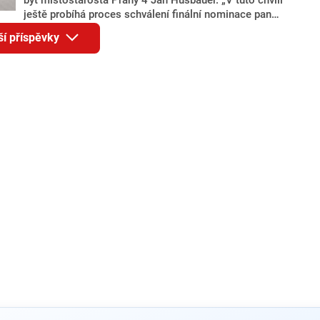
ještě probíhá proces schválení finální nominace pana
Jana Hušbauera Výborem hnutí ANO,“ uvedl pro
ší příspěvky
redakci místopředseda pražského ANO Martin
Benkovič. O Hušbauerovi se spekulovalo jako o
náhradníkovi v čele pražské kandidátky poté, co
rezignoval po sérii nejasností v majetkových
přiznáních a pořizování bytů Ondřej Prokop. Zároveň
ale stále není jasné, kdo bude za ANO kandidovat ve
dvou ze tří pražských obvodů do horní komory
parlamentu. ANO má v Praze dlouhodobě horší
výsledky než ve zbytku republiky.