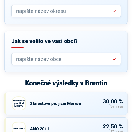
Jak se volilo ve vaší obci?
Konečné výsledky v Borotín
30,00 %
Starostové
Starostové pro jižní Moravu
pro jižní
Moravu
36 hlasů
22,50 %
ANO 2011
ANO 2011
27 hlasů