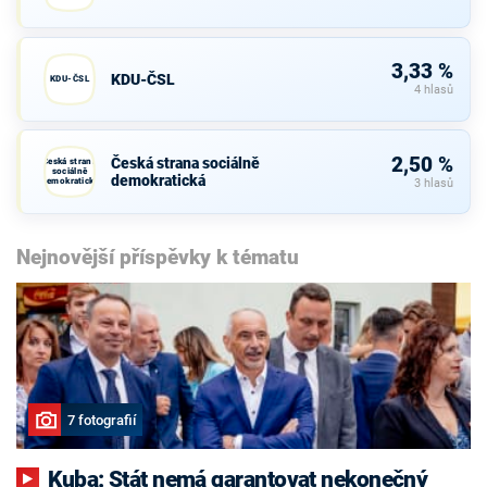
3,33 %
KDU-ČSL
KDU-ČSL
4 hlasů
2,50 %
Česká strana sociálně
Česká strana
sociálně
demokratická
demokratická
3 hlasů
Nejnovější příspěvky k tématu
7 fotografií
Kuba: Stát nemá garantovat nekonečný