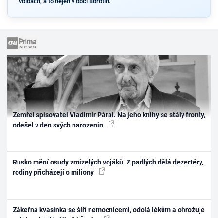
volbách, a to nejen v obci Borotín.
Zemřel spisovatel Vladimír Páral. Na jeho knihy se stály fronty,
odešel v den svých narozenin
Rusko mění osudy zmizelých vojáků. Z padlých dělá dezertéry,
rodiny přicházejí o miliony
Zákeřná kvasinka se šíří nemocnicemi, odolá lékům a ohrožuje