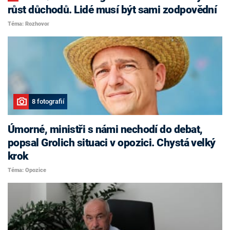
růst důchodů. Lidé musí být sami zodpovědní
Téma: Rozhovor
8 fotografií
Úmorné, ministři s námi nechodí do debat,
popsal Grolich situaci v opozici. Chystá velký
krok
Téma: Opozice