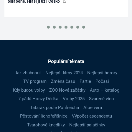
oslabené. Hlásí ji už i Česko
Populární témata
Jak zhubnout
Nejlepší filmy 2024
Nejlepší horory
TV program
Změna času
Partie
Počasí
Kdy budou volby
ZOO Nové začátky
Auto – katalog
7 pádů Honzy Dědka
Volby 2025
Svařené víno
Tatarák podle Pohlreicha
Aloe vera
Pěstování lichořeřišnice
Výpočet ascendentu
Tvarohové knedlíky
Nejlepší palačinky