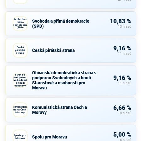
Svoboda a
10,83 %
Svoboda a přímá demokracie
přímá
demokracie
(SPD)
13 hlasů
(SPD)
9,16 %
Česká
Česká pirátská strana
pirátská
strana
11 hlasů
Občanská
Občanská demokratická strana s
demokratická
strana s
9,16 %
podporou Svobodných a hnutí
podporou
Svobodných
Starostové a osobnosti pro
a hnutí
11 hlasů
Starostové a
Moravu
osobnosti
pro Moravu
6,66 %
Komunistická strana Čech a
Komunistická
strana Čech a
Moravy
Moravy
8 hlasů
5,00 %
Spolu pro
Spolu pro Moravu
Moravu
6 hlasů