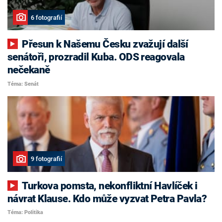
6 fotografií
Přesun k Našemu Česku zvažují další
senátoři, prozradil Kuba. ODS reagovala
nečekaně
Téma: Senát
9 fotografií
Turkova pomsta, nekonfliktní Havlíček i
návrat Klause. Kdo může vyzvat Petra Pavla?
Téma: Politika