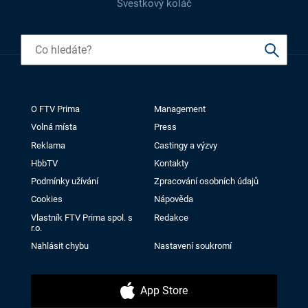
Švestkový koláč
O FTV Prima
Management
Volná místa
Press
Reklama
Castingy a výzvy
HbbTV
Kontakty
Podmínky užívání
Zpracování osobních údajů
Cookies
Nápověda
Vlastník FTV Prima spol. s
Redakce
r.o.
Nahlásit chybu
Nastavení soukromí
App Store