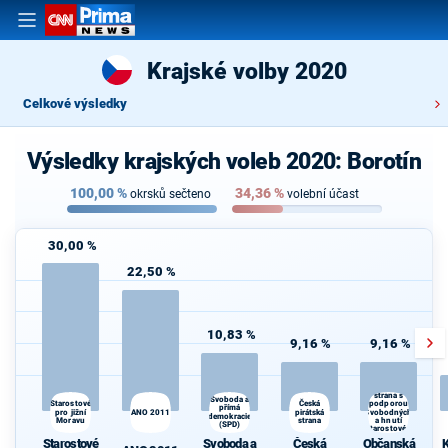
Krajské volby 2020
Celkové výsledky
Výsledky krajských voleb 2020: Borotín
100,00
%
34,36
%
okrsků sečteno
volební účast
30,00 %
22,50 %
10,83 %
9,16 %
9,16 %
Občanská
demokratická
strana s
Svoboda a
Česká
K
Starostové
podporou
přímá
pro jižní
ANO 2011
pirátská
Svobodných
s
demokracie
Moravu
strana
a hnutí
(SPD)
Starostové a
osobnosti
Starostové
Svoboda a
Česká
Občanská
K
pro Moravu