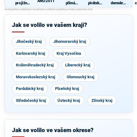
ANO 2011
pro jižní
přímá
pirátská
demokrati
c
Moravu
demokraci
strana
cká strana
e (SPD)
s podporou
Svobodný
ch a hnutí
Jak se volilo ve vašem kraji?
Starostové
a
osobnosti
pro
Jihočeský kraj
Jihomoravský kraj
Moravu
Karlovarský kraj
Kraj Vysočina
Královéhradecký kraj
Liberecký kraj
Moravskoslezský kraj
Olomoucký kraj
Pardubický kraj
Plzeňský kraj
Středočeský kraj
Ústecký kraj
Zlínský kraj
Jak se volilo ve vašem okrese?