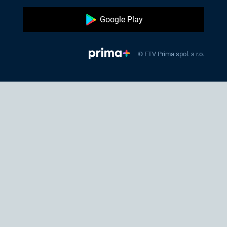
Google Play
© FTV Prima spol. s r.o.