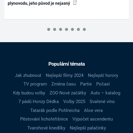
plynovodu, jeho původ je nejasný
Populární témata
Jak zhubnout
Nejlepší filmy 2024
Nejlepší horory
TV program
Změna času
Partie
Počasí
Kdy budou volby
ZOO Nové začátky
Auto – katalog
7 pádů Honzy Dědka
Volby 2025
Svařené víno
Tatarák podle Pohlreicha
Aloe vera
Pěstování lichořeřišnice
Výpočet ascendentu
Tvarohové knedlíky
Nejlepší palačinky