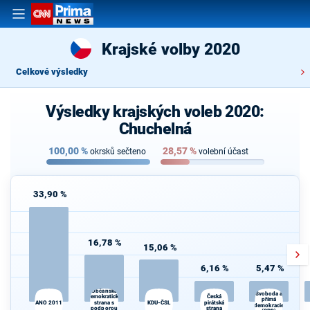
Krajské volby 2020
Celkové výsledky
Výsledky krajských voleb 2020:
Chuchelná
100,00
%
28,57
%
okrsků sečteno
volební účast
33,90 %
16,78 %
15,06 %
6,16 %
5,47 %
Občanská
Svoboda a
demokratická
Česká
K
přímá
ANO 2011
strana s
KDU-ČSL
pirátská
s
demokracie
podporou
strana