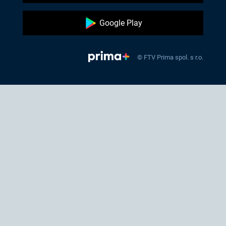
Google Play
© FTV Prima spol. s r.o.