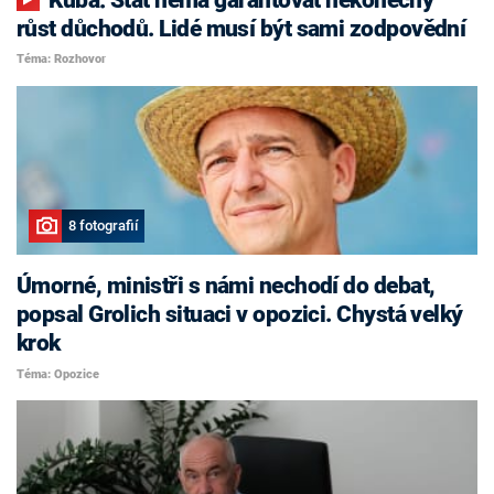
růst důchodů. Lidé musí být sami zodpovědní
Téma: Rozhovor
8 fotografií
Úmorné, ministři s námi nechodí do debat,
popsal Grolich situaci v opozici. Chystá velký
krok
Téma: Opozice