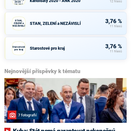
kandidáty 2020 - ANK 2020
12 hlasů
2020 -
ANK 2020
3,76 %
STAN,
STAN, ZELENÍ a NEZÁVISLÍ
ZELENÍ a
NEZÁVISLÍ
11 hlasů
3,76 %
Starostové
Starostové pro kraj
pro kraj
11 hlasů
Nejnovější příspěvky k tématu
7 fotografií
Kuba: Stát nemá garantovat nekonečný