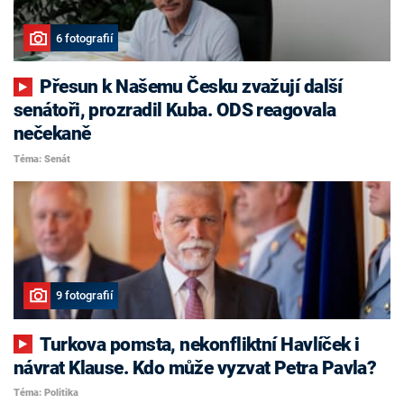
6 fotografií
Přesun k Našemu Česku zvažují další
senátoři, prozradil Kuba. ODS reagovala
nečekaně
Téma: Senát
9 fotografií
Turkova pomsta, nekonfliktní Havlíček i
návrat Klause. Kdo může vyzvat Petra Pavla?
Téma: Politika