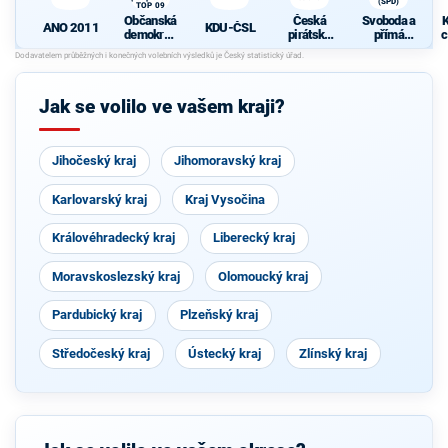
(SPD)
TOP 09
Občanská
Česká
Svoboda a
K
ANO 2011
KDU-ČSL
demokrati
pirátská
přímá
c
cká strana
strana
demokraci
s podporou
e (SPD)
TOP 09
Jak se volilo ve vašem kraji?
Jihočeský kraj
Jihomoravský kraj
Karlovarský kraj
Kraj Vysočina
Královéhradecký kraj
Liberecký kraj
Moravskoslezský kraj
Olomoucký kraj
Pardubický kraj
Plzeňský kraj
Středočeský kraj
Ústecký kraj
Zlínský kraj