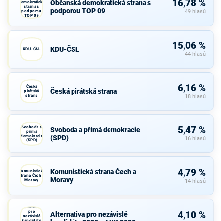
16,78 %
Občanská demokratická strana s
demokratická
strana s
podporou TOP 09
podporou
49 hlasů
TOP 09
15,06 %
KDU-ČSL
KDU-ČSL
44 hlasů
6,16 %
Česká
Česká pirátská strana
pirátská
strana
18 hlasů
Svoboda a
5,47 %
Svoboda a přímá demokracie
přímá
demokracie
(SPD)
16 hlasů
(SPD)
4,79 %
Komunistická strana Čech a
Komunistická
strana Čech a
Moravy
Moravy
14 hlasů
Alternativa
pro
4,10 %
Alternativa pro nezávislé
nezávislé
kandidáty