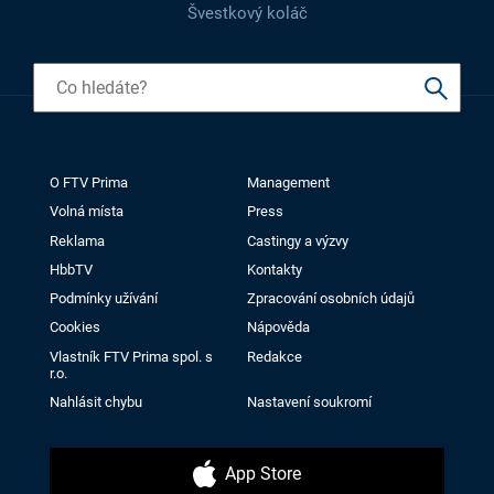
Švestkový koláč
O FTV Prima
Management
Volná místa
Press
Reklama
Castingy a výzvy
HbbTV
Kontakty
Podmínky užívání
Zpracování osobních údajů
Cookies
Nápověda
Vlastník FTV Prima spol. s
Redakce
r.o.
Nahlásit chybu
Nastavení soukromí
App Store