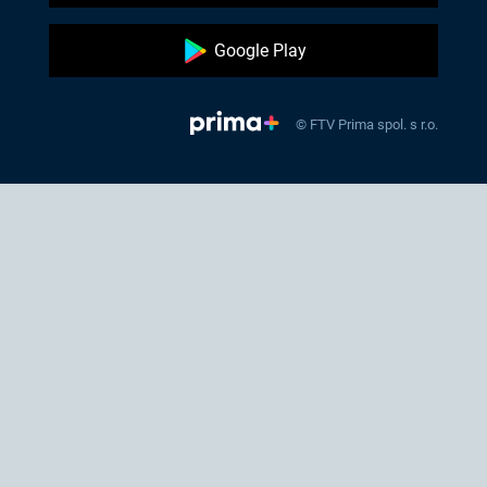
Google Play
© FTV Prima spol. s r.o.