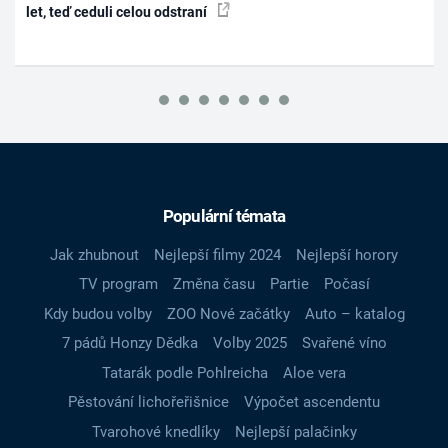
let, teď ceduli celou odstraní
Populární témata
Jak zhubnout
Nejlepší filmy 2024
Nejlepší horory
TV program
Změna času
Partie
Počasí
Kdy budou volby
ZOO Nové začátky
Auto – katalog
7 pádů Honzy Dědka
Volby 2025
Svařené víno
Tatarák podle Pohlreicha
Aloe vera
Pěstování lichořeřišnice
Výpočet ascendentu
Tvarohové knedlíky
Nejlepší palačinky