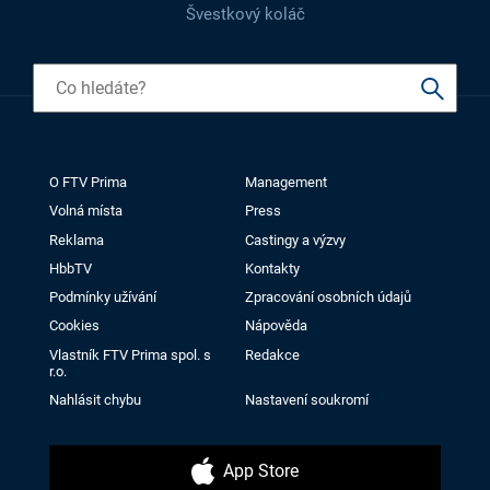
Švestkový koláč
O FTV Prima
Management
Volná místa
Press
Reklama
Castingy a výzvy
HbbTV
Kontakty
Podmínky užívání
Zpracování osobních údajů
Cookies
Nápověda
Vlastník FTV Prima spol. s
Redakce
r.o.
Nahlásit chybu
Nastavení soukromí
App Store