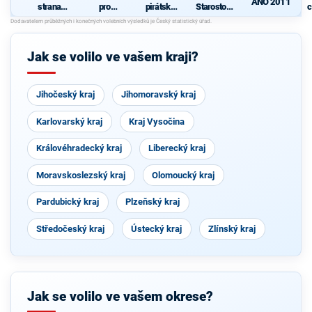
ANO 2011
strana
pro
pirátská
Starostové
c
sociálně
Vysočinu
strana
pro občany
demokrati
cká
Jak se volilo ve vašem kraji?
Jihočeský kraj
Jihomoravský kraj
Karlovarský kraj
Kraj Vysočina
Královéhradecký kraj
Liberecký kraj
Moravskoslezský kraj
Olomoucký kraj
Pardubický kraj
Plzeňský kraj
Středočeský kraj
Ústecký kraj
Zlínský kraj
Jak se volilo ve vašem okrese?