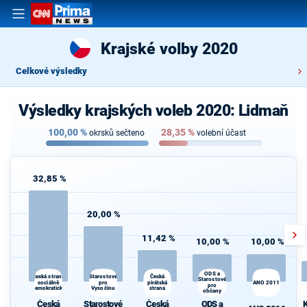
Krajské volby 2020
Celkové výsledky
Výsledky krajských voleb 2020: Lidmaň
100,00
%
28,35
%
okrsků sečteno
volební účast
32,85 %
20,00 %
11,42 %
10,00 %
10,00 %
ODS a
Starostové
K
Česká strana
Česká
Starostové
sociálně
pro
pirátská
ANO 2011
s
pro
demokratická
Vysočinu
strana
občany
Česká
Starostové
Česká
ODS a
K