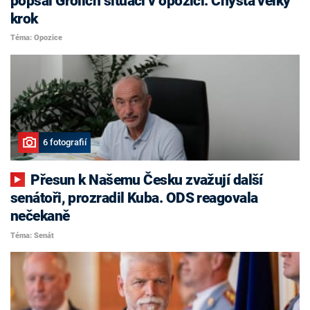
popsal Grolich situaci v opozici. Chystá velký
krok
Téma: Opozice
6 fotografií
Přesun k Našemu Česku zvažují další
senátoři, prozradil Kuba. ODS reagovala
nečekaně
Téma: Senát