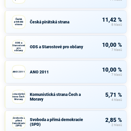
11,42 %
Česká
Česká pirátská strana
pirátská
strana
8 hlasů
ODS a
10,00 %
Starostové
ODS a Starostové pro občany
pro
7 hlasů
občany
10,00 %
ANO 2011
ANO 2011
7 hlasů
5,71 %
Komunistická strana Čech a
Komunistická
strana Čech a
Moravy
Moravy
4 hlasů
Svoboda a
2,85 %
Svoboda a přímá demokracie
přímá
demokracie
(SPD)
2 hlasů
(SPD)