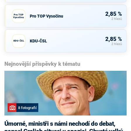
2,85 %
Pro TOP
Pro TOP Vysočinu
Vysočinu
2 hlasů
2,85 %
KDU-ČSL
KDU-ČSL
2 hlasů
Nejnovější příspěvky k tématu
8 fotografií
Úmorné, ministři s námi nechodí do debat,