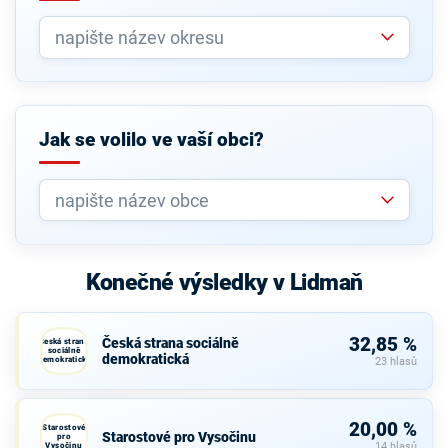
Jak se volilo ve vaší obci?
Konečné výsledky v Lidmaň
32,85 %
Česká strana sociálně
Česká strana
sociálně
demokratická
demokratická
23 hlasů
20,00 %
Starostové
Starostové pro Vysočinu
pro
Vysočinu
14 hlasů