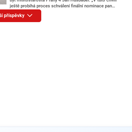
ještě probíhá proces schválení finální nominace pana
Jana Hušbauera Výborem hnutí ANO,“ uvedl pro
ší příspěvky
redakci místopředseda pražského ANO Martin
Benkovič. O Hušbauerovi se spekulovalo jako o
náhradníkovi v čele pražské kandidátky poté, co
rezignoval po sérii nejasností v majetkových
přiznáních a pořizování bytů Ondřej Prokop. Zároveň
ale stále není jasné, kdo bude za ANO kandidovat ve
dvou ze tří pražských obvodů do horní komory
parlamentu. ANO má v Praze dlouhodobě horší
výsledky než ve zbytku republiky.