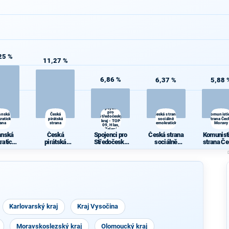
25 %
11,27 %
6,86 %
6,37 %
5,88 
Spojenci
pro
anská
Česká
Česká strana
Komunisti
Středočeský
ratická
pirátská
sociálně
strana Čec
kraj - TOP
rana
strana
demokratická
Moravy
09, Hlas,
Zelení
anská
Česká
Spojenci pro
Česká strana
Komunist
ratická
pirátská
Středočeský
sociálně
strana Če
rana
strana
kraj - TOP 09,
demokratická
Morav
Hlas, Zelení
Karlovarský kraj
Kraj Vysočina
Moravskoslezský kraj
Olomoucký kraj