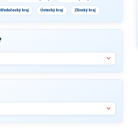
Středočeský kraj
Ústecký kraj
Zlínský kraj
?