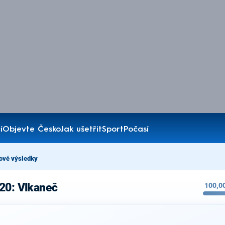
í
Objevte Česko
Jak ušetřit
Sport
Počasí
ové výsledky
20: Vlkaneč
100,0