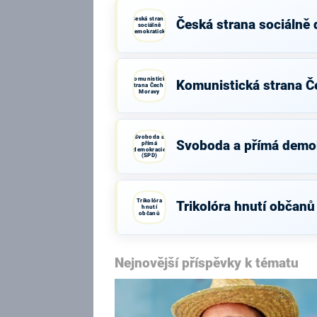
Česká strana
Česká strana sociálně
sociálně
demokratická
Komunistická
Komunistická strana Č
strana Čech a
Moravy
Svoboda a
Svoboda a přímá demo
přímá
demokracie
(SPD)
Trikolóra
Trikolóra hnutí občanů
hnutí
občanů
Nejnovější příspěvky k tématu