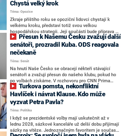
Chystá velký krok
Téma: Opozice
Zkraje příštího roku se opoziční lidovci chystají k
velkému kroku, představí totiž svou velkou
hospodářskou strategii. Její součástí bude příprava na
Přesun k Našemu Česku zvažují další
stárnutí populace, řekl ve středu na setkání s novináři
nový předseda lidovců Jan Grolich. Ten zároveň v
senátoři, prozradil Kuba. ODS reagovala
senátních volbách kandiduje ve Vyškově. Popsal i
nečekaně
aktivitu opozice, o níž vládní strany nebo političtí
Téma: Senát
komentátoři mluví jako o slabé a v defenzivě. „Je to
úmorná práce upozorňovat na chyby vlády. Ministři s
Na hnutí Naše Česko se obracejí někteří stávající
námi navíc nechodí do debat. Chceme ale ukazovat
senátoři a zvažují přesun do našeho klubu, pokud ho
svoje témata,“ odpověděl Grolich na dotaz CNN Prima
po volbách získáme. V rozhovoru pro CNN Prima
Turkova pomsta, nekonfliktní
NEWS.
NEWS to řekl zakladatel hnutí a jihočeský hejtman
Martin Kuba. Konkrétní nebyl, ale získat by takto mohl
Havlíček i návrat Klause. Kdo může
například senátora Zdeňka Hrabu, který je dnes
vyzvat Petra Pavla?
součástí klubu ODS a TOP 09. Hraba to na dotaz
Téma: Politika
redakce nevyloučil. Předseda klubu senátorů ODS
Zdeněk Nytra redakci řekl, že počítá s odchodem
I když se prezidentské volby mají uskutečnit až v
některých senátorů z klubu a že Naše Česko není
lednu 2028, sázkové kanceláře už delší dobu přijímají
nepřítel, ale soupeř.
sázky na vítěze. Jednoznačným favoritem je současná
Decroix: Se svoločí jsem byla na vládu