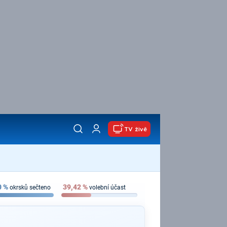
TV živě
0
%
39,42
%
okrsků sečteno
volební účast