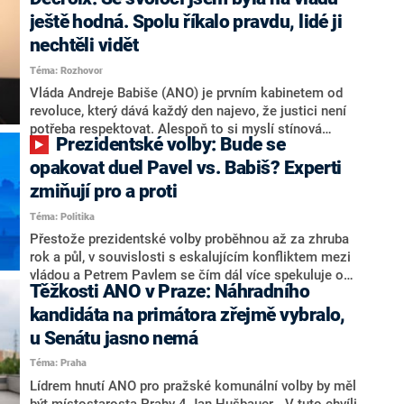
hlava státu Petr Pavel. Daleko za ním pak bookmakeři
zmiňují dva výrazné politiky ANO, tedy premiéra
ještě hodná. Spolu říkalo pravdu, lidé ji
Andreje Babiše a ministra průmyslu Karla Havlíčka.
nechtěli vidět
Oblíbeným tipem samotných sázkařů je poslanec za
Téma: Rozhovor
Motoristy Filip Turek. Politolog Jan Kubáček nicméně
o případné kandidatuře kohokoliv ze zmíněné trojice
Vláda Andreje Babiše (ANO) je prvním kabinetem od
značně pochybuje. Podle něj současná koalice dosud
revoluce, který dává každý den najevo, že justici není
nemá osobu, která by Pavlovi mohla konkurovat.
potřeba respektovat. Alespoň to si myslí stínová
Prezidentské volby: Bude se
ministryně spravedlnosti ODS Eva Decroix. V
rozhovoru pro CNN Prima NEWS si nebrala servítky
opakovat duel Pavel vs. Babiš? Experti
ohledně politického výkonu svého nástupce Jeronýma
zmiňují pro a proti
Tejce (za ANO) či vládní zmocněnkyně pro lidská
Téma: Politika
práva Taťány Malé (ANO). Označením „svoloč“ na
adresu vlády prý byla ještě hodná. Decroix se také
Přestože prezidentské volby proběhnou až za zhruba
vrátila k volební porážce koalice Spolu či promluvila o
rok a půl, v souvislosti s eskalujícím konfliktem mezi
hnutí Naše Česko Martina Kuby.
vládou a Petrem Pavlem se čím dál více spekuluje o
Těžkosti ANO v Praze: Náhradního
tom, koho by do bitvy o Hrad mohla vyslat současná
koalice. Někteří političtí komentátoři znovu vytahují
kandidáta na primátora zřejmě vybralo,
jméno premiéra Andreje Babiše (ANO). Jak moc je
u Senátu jasno nemá
pravděpodobné, že se v prezidentských volbách 2028
Téma: Praha
bude znovu opakovat souboj z roku 2023?
Lídrem hnutí ANO pro pražské komunální volby by měl
být místostarosta Prahy 4 Jan Hušbauer. „V tuto chvíli