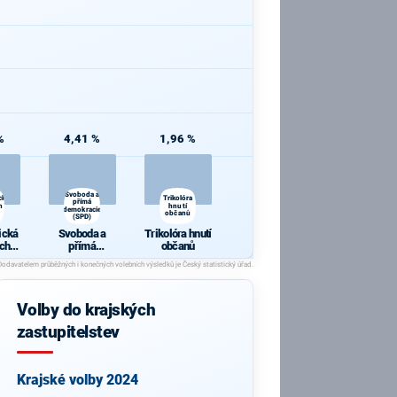
%
4,41 %
1,96 %
Svoboda a
cká
Trikolóra
přímá
h a
hnutí
demokracie
občanů
(SPD)
ická
Svoboda a
Trikolóra hnutí
ch a
přímá
občanů
y
demokracie
(SPD)
Volby do krajských
zastupitelstev
Krajské volby 2024