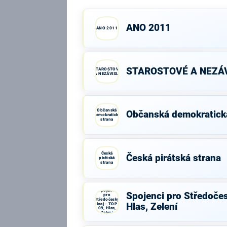
ANO 2011
ANO 2011
STAROSTOVÉ A NEZÁV
STAROSTOVÉ
A NEZÁVISLÍ
Občanská
Občanská demokratick
demokratická
strana
Česká
Česká pirátská strana
pirátská
strana
Spojenci
Spojenci pro Středočes
pro
Středočeský
kraj - TOP
Hlas, Zelení
09, Hlas,
Zelení