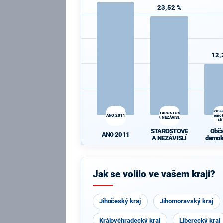
23,52 %
12,
Obč
STAROSTOVÉ
ANO 2011
demok
A NEZÁVISLÍ
st
STAROSTOVÉ
Obč
ANO 2011
A NEZÁVISLÍ
demok
st
Jak se volilo ve vašem kraji?
Jihočeský kraj
Jihomoravský kraj
Královéhradecký kraj
Liberecký kraj