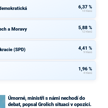
6,37 %
 demokratická
13 hlasů
5,88 %
ech a Moravy
12 hlasů
4,41 %
kracie (SPD)
9 hlasů
1,96 %
4 hlasů
Úmorné, ministři s námi nechodí do
debat, popsal Grolich situaci v opozici.