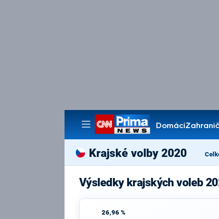
Domácí
Zahranič
Pořady
Krajské volby 2020
Celk
Výsledky krajských voleb 20
26,96 %