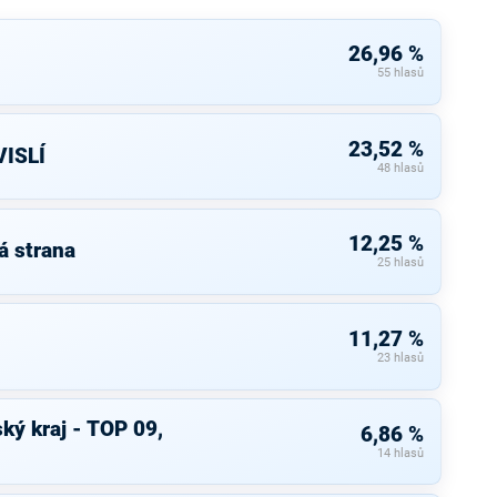
26,96 %
55 hlasů
23,52 %
ISLÍ
48 hlasů
12,25 %
á strana
25 hlasů
11,27 %
23 hlasů
ký kraj - TOP 09,
6,86 %
14 hlasů