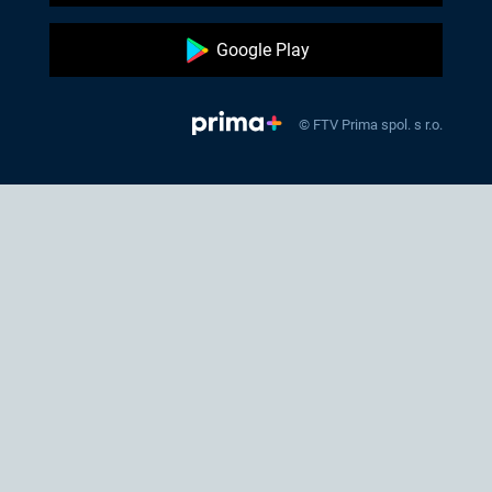
Google Play
© FTV Prima spol. s r.o.