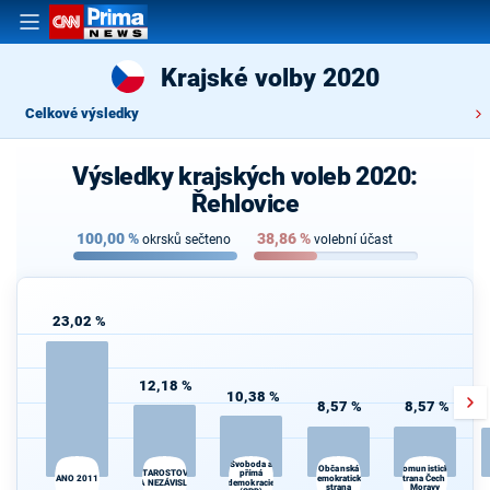
Krajské volby 2020
Celkové výsledky
Výsledky krajských voleb 2020:
Řehlovice
100,00
%
38,86
%
okrsků sečteno
volební účast
23,02 %
12,18 %
10,38 %
8,57 %
8,57 %
Svoboda a
Občanská
Komunistická
přímá
STAROSTOVÉ
ANO 2011
demokratická
strana Čech a
A NEZÁVISLÍ
demokracie
strana
Moravy