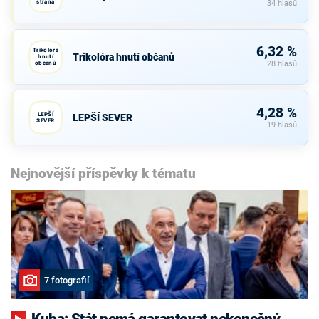
strana
34 hlasů
6,32 %
Trikolóra
Trikolóra hnutí občanů
hnutí
občanů
28 hlasů
4,28 %
LEPŠÍ
LEPŠÍ SEVER
SEVER
19 hlasů
Nejnovější příspěvky k tématu
7 fotografií
Kuba: Stát nemá garantovat nekonečný