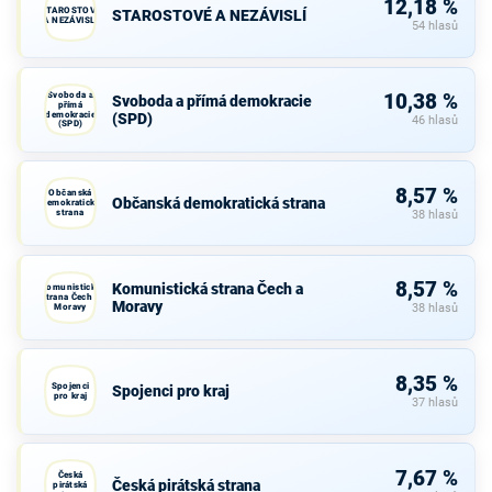
12,18 %
STAROSTOVÉ
STAROSTOVÉ A NEZÁVISLÍ
A NEZÁVISLÍ
54 hlasů
Svoboda a
10,38 %
Svoboda a přímá demokracie
přímá
demokracie
(SPD)
46 hlasů
(SPD)
8,57 %
Občanská
Občanská demokratická strana
demokratická
strana
38 hlasů
8,57 %
Komunistická strana Čech a
Komunistická
strana Čech a
Moravy
Moravy
38 hlasů
8,35 %
Spojenci
Spojenci pro kraj
pro kraj
37 hlasů
7,67 %
Česká
Česká pirátská strana
pirátská