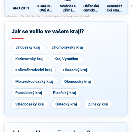
(SPD)
STAROST
Svoboda a
Občanská
Komunisti
ANO 2011
OVÉ A
přímá
demokrati
cká strana
NEZÁVISL
demokraci
cká strana
Čech a
Í
e (SPD)
Moravy
Jak se volilo ve vašem kraji?
Jihočeský kraj
Jihomoravský kraj
Karlovarský kraj
Kraj Vysočina
Královéhradecký kraj
Liberecký kraj
Moravskoslezský kraj
Olomoucký kraj
Pardubický kraj
Plzeňský kraj
Středočeský kraj
Ústecký kraj
Zlínský kraj