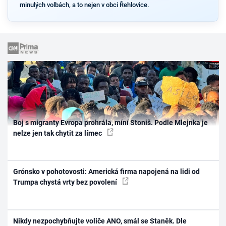
minulých volbách, a to nejen v obci Řehlovice.
Boj s migranty Evropa prohrála, míní Stoniš. Podle Mlejnka je
nelze jen tak chytit za límec
Grónsko v pohotovosti: Americká firma napojená na lidi od
Trumpa chystá vrty bez povolení
Nikdy nezpochybňujte voliče ANO, smál se Staněk. Dle