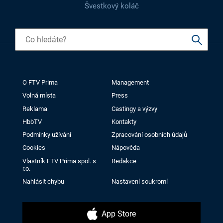
Švestkový koláč
O FTV Prima
Management
Volná místa
Press
Reklama
Castingy a výzvy
HbbTV
Kontakty
Podmínky užívání
Zpracování osobních údajů
Cookies
Nápověda
Vlastník FTV Prima spol. s
Redakce
r.o.
Nahlásit chybu
Nastavení soukromí
App Store