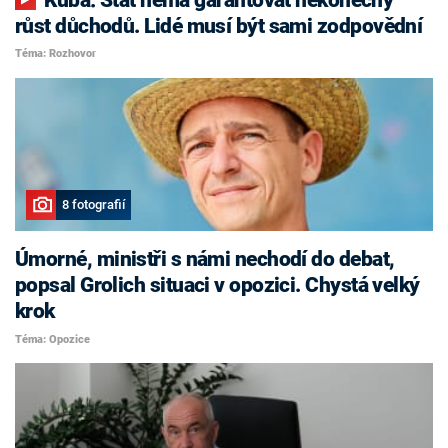
růst důchodů. Lidé musí být sami zodpovědní
Téma: Rozhovor
8 fotografií
Úmorné, ministři s námi nechodí do debat,
popsal Grolich situaci v opozici. Chystá velký
krok
Téma: Opozice