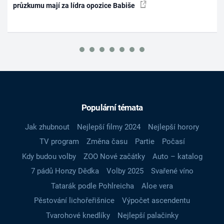
průzkumu mají za lídra opozice Babiše
Populární témata
Jak zhubnout
Nejlepší filmy 2024
Nejlepší horory
TV program
Změna času
Partie
Počasí
Kdy budou volby
ZOO Nové začátky
Auto – katalog
7 pádů Honzy Dědka
Volby 2025
Svařené víno
Tatarák podle Pohlreicha
Aloe vera
Pěstování lichořeřišnice
Výpočet ascendentu
Tvarohové knedlíky
Nejlepší palačinky