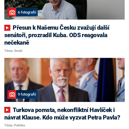
6 fotografií
Přesun k Našemu Česku zvažují další
senátoři, prozradil Kuba. ODS reagovala
nečekaně
Téma: Senát
9 fotografií
Turkova pomsta, nekonfliktní Havlíček i
návrat Klause. Kdo může vyzvat Petra Pavla?
Téma: Politika