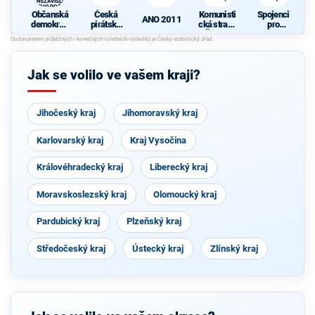
A NEZÁVISLÍ a
VÝCHODOČEŠI
Občanská
Česká
Komunisti
Spojenci
ANO 2011
demokrati
pirátská
cká strana
pro
cká strana
strana
Čech a
Královéhra
K
+
Moravy
decký kraj
d
STAROST
OVÉ A
Jak se volilo ve vašem kraji?
NEZÁVISL
Í a
N
VÝCHODO
ČEŠI
Jihočeský kraj
Jihomoravský kraj
Karlovarský kraj
Kraj Vysočina
Královéhradecký kraj
Liberecký kraj
Moravskoslezský kraj
Olomoucký kraj
Pardubický kraj
Plzeňský kraj
Středočeský kraj
Ústecký kraj
Zlínský kraj