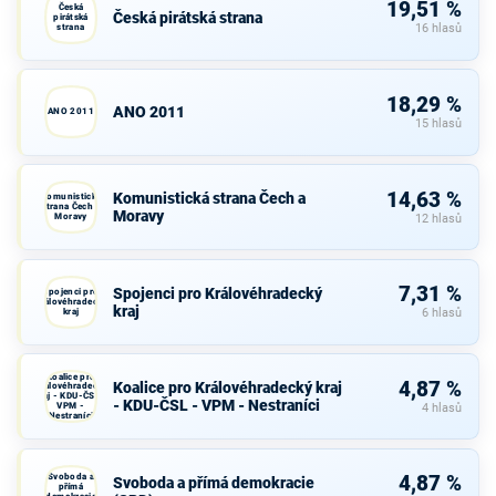
19,51 %
Česká
Česká pirátská strana
pirátská
strana
16 hlasů
18,29 %
ANO 2011
ANO 2011
15 hlasů
14,63 %
Komunistická strana Čech a
Komunistická
strana Čech a
Moravy
Moravy
12 hlasů
7,31 %
Spojenci pro Královéhradecký
Spojenci pro
Královéhradecký
kraj
kraj
6 hlasů
Koalice pro
4,87 %
Koalice pro Královéhradecký kraj
Královéhradecký
kraj - KDU-ČSL -
- KDU-ČSL - VPM - Nestraníci
VPM -
4 hlasů
Nestraníci
Svoboda a
4,87 %
Svoboda a přímá demokracie
přímá
demokracie