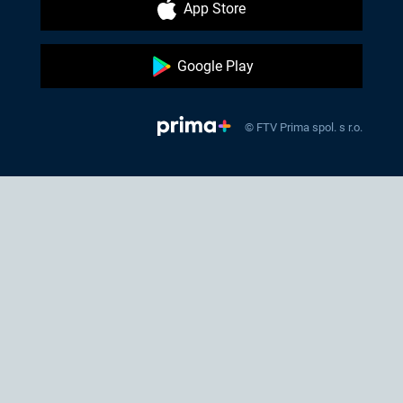
App Store
Google Play
© FTV Prima spol. s r.o.