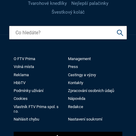
Tvarohové knedlíky
Nejlepší palačinky
Švestkový koláč
O FTV Prima
Management
Volná místa
Press
Reklama
Castingy a výzvy
HbbTV
Kontakty
Podmínky užívání
Zpracování osobních údajů
Cookies
Nápověda
Vlastník FTV Prima spol. s
Redakce
r.o.
Nahlásit chybu
Nastavení soukromí