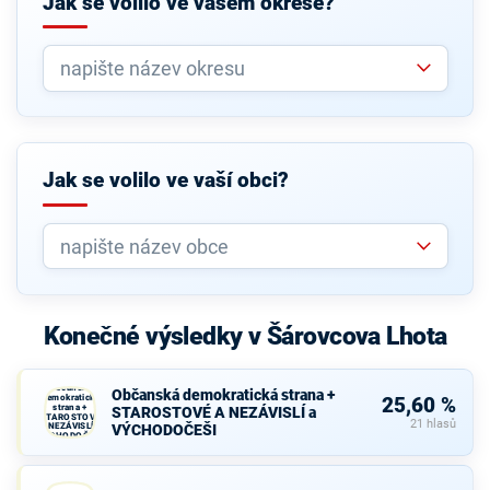
Jak se volilo ve vašem okrese?
Jak se volilo ve vaší obci?
Konečné výsledky v Šárovcova Lhota
Občanská
Občanská demokratická strana +
demokratická
25,60 %
strana +
STAROSTOVÉ A NEZÁVISLÍ a
STAROSTOVÉ
21 hlasů
A NEZÁVISLÍ a
VÝCHODOČEŠI
VÝCHODOČEŠI