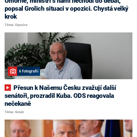
Úmorné, ministři s námi nechodí do debat,
popsal Grolich situaci v opozici. Chystá velký
krok
Téma: Opozice
6 fotografií
Přesun k Našemu Česku zvažují další
senátoři, prozradil Kuba. ODS reagovala
nečekaně
Téma: Senát