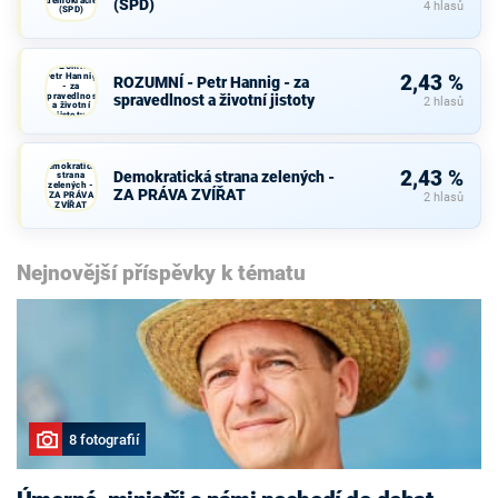
(SPD)
4 hlasů
(SPD)
ROZUMNÍ -
Petr Hannig
2,43 %
ROZUMNÍ - Petr Hannig - za
- za
spravedlnost
spravedlnost a životní jistoty
2 hlasů
a životní
jistoty
Demokratická
2,43 %
Demokratická strana zelených -
strana
zelených -
ZA PRÁVA ZVÍŘAT
ZA PRÁVA
2 hlasů
ZVÍŘAT
Nejnovější příspěvky k tématu
8 fotografií