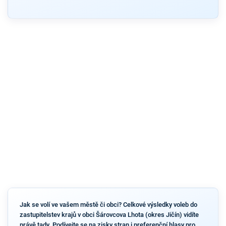
Jak se volí ve vašem městě či obci? Celkové výsledky voleb do
zastupitelstev krajů v obci Šárovcova Lhota (okres Jičín) vidíte
právě tady. Podívejte se na zisky stran i preferenční hlasy pro