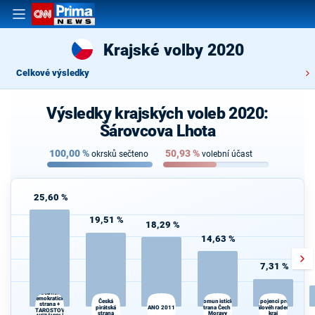
Krajské volby 2020
Celkové výsledky
Výsledky krajských voleb 2020:
Šárovcova Lhota
100,00
%
50,93
%
okrsků sečteno
volební účast
25,60 %
19,51 %
18,29 %
14,63 %
7,31 %
Občanská
demokratická
Česká
Komunistická
Kr
Spojenci pro
strana +
pirátská
ANO 2011
strana Čech a
Královéhradecký
kr
STAROSTOVÉ
strana
Moravy
kraj