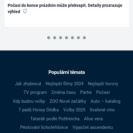
Počasí do konce prázdnin může překvapit. Detaily prozrazuje
výhled
Populární témata
Jak zhubnout
Nejlepší filmy 2024
Nejlepší horory
TV program
Změna času
Partie
Počasí
Kdy budou volby
ZOO Nové začátky
Auto – katalog
7 pádů Honzy Dědka
Volby 2025
Svařené víno
Tatarák podle Pohlreicha
Aloe vera
Pěstování lichořeřišnice
Výpočet ascendentu