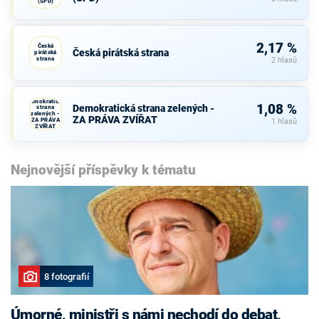
(SPD)
2,17 %
Česká
Česká pirátská strana
pirátská
strana
2 hlasů
Demokratická
1,08 %
Demokratická strana zelených -
strana
zelených -
ZA PRÁVA ZVÍŘAT
ZA PRÁVA
1 hlasů
ZVÍŘAT
Nejnovější příspěvky k tématu
8 fotografií
Úmorné, ministři s námi nechodí do debat,