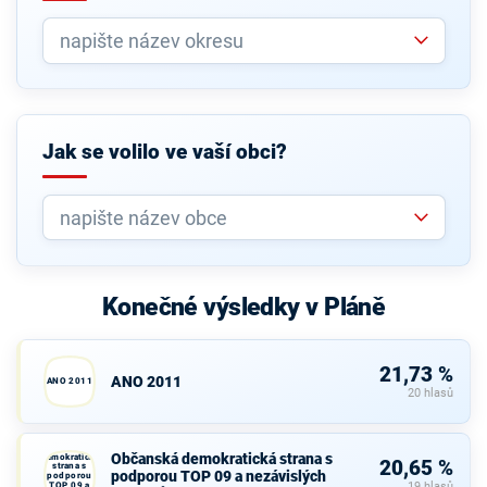
Jak se volilo ve vaší obci?
Konečné výsledky v Pláně
21,73 %
ANO 2011
ANO 2011
20 hlasů
Občanská
Občanská demokratická strana s
demokratická
20,65 %
strana s
podporou TOP 09 a nezávislých
podporou
TOP 09 a
19 hlasů