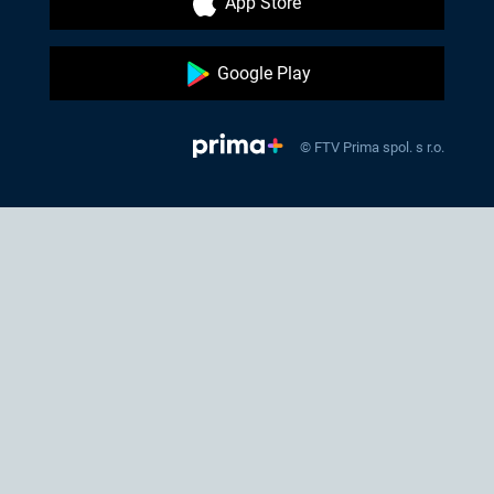
App Store
Google Play
© FTV Prima spol. s r.o.