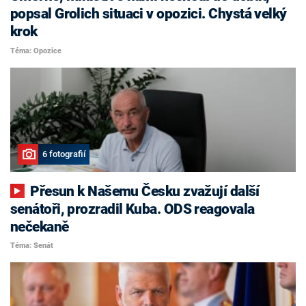
popsal Grolich situaci v opozici. Chystá velký
krok
Téma: Opozice
6 fotografií
Přesun k Našemu Česku zvažují další
senátoři, prozradil Kuba. ODS reagovala
nečekaně
Téma: Senát