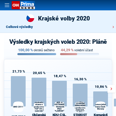
Krajské volby 2020
Celkové výsledky
Výsledky krajských voleb 2020: Pláně
100,00
%
44,29
%
okrsků sečteno
volební účast
21,73 %
20,65 %
18,47 %
16,30 %
10,86 %
STAROSTOVÉ
Občanská
KDU-ČSL,
(STAN) s
demokratická
ADS A
JOSEFEM
strana s
NESTRANÍCI
Komunistická
BERNARDEM
ANO 2011
podporou
- KOALICE
strana Čech a
a podporou
TOP 09 a
PRO
Moravy
d
Zelených,
nezávislých
PLZEŇSKÝ
PRO Plzeň a
starostů
KRAJ
Občanská
KDU-ČSL,
STAROST
Komunisti
Idealistů