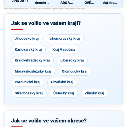
ANO 2011
demokrati
ADS A
OVÉ
cká strana
cká strana
NESTRANÍ
(STAN) s
Čech a
s podporou
CI -
JOSEFEM
Moravy
d
TOP 09 a
KOALICE
BERNARD
nezávislýc
PRO
EM a
Jak se volilo ve vašem kraji?
h starostů
PLZEŇSK
podporou
Ý KRAJ
Zelených,
PRO Plzeň
a Idealistů
Jihočeský kraj
Jihomoravský kraj
Karlovarský kraj
Kraj Vysočina
Královéhradecký kraj
Liberecký kraj
Moravskoslezský kraj
Olomoucký kraj
Pardubický kraj
Plzeňský kraj
Středočeský kraj
Ústecký kraj
Zlínský kraj
Jak se volilo ve vašem okrese?