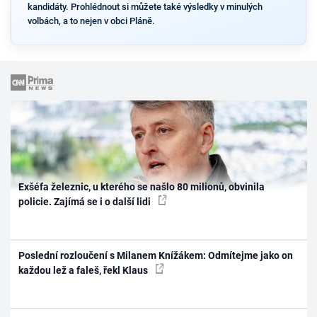
kandidáty. Prohlédnout si můžete také výsledky v minulých
volbách, a to nejen v obci Pláně.
Exšéfa železnic, u kterého se našlo 80 milionů, obvinila
policie. Zajímá se i o další lidi
Poslední rozloučení s Milanem Knížákem: Odmítejme jako on
každou lež a faleš, řekl Klaus