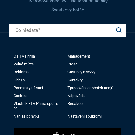
Tvarohové knedlíky
Nejlepší palačinky
Švestkový koláč
O FTV Prima
Management
Volná místa
Press
Reklama
Castingy a výzvy
HbbTV
Kontakty
Podmínky užívání
Zpracování osobních údajů
Cookies
Nápověda
Vlastník FTV Prima spol. s
Redakce
r.o.
Nahlásit chybu
Nastavení soukromí