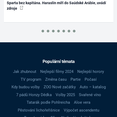
Sparta bez kapitána. Haraslín míří do Saúdské Arábie, uvádí
zdroje
Populární témata
Jak zhubnout
Nejlepší filmy 2024
Nejlepší horory
TV program
Změna času
Partie
Počasí
Kdy budou volby
ZOO Nové začátky
Auto – katalog
7 pádů Honzy Dědka
Volby 2025
Svařené víno
Tatarák podle Pohlreicha
Aloe vera
Pěstování lichořeřišnice
Výpočet ascendentu