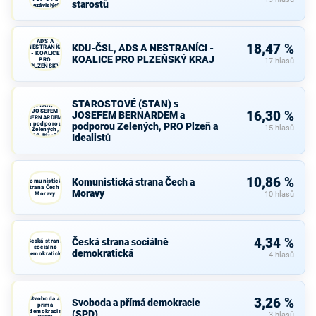
starostů
nezávislých
starostů
KDU-ČSL,
ADS A
18,47 %
KDU-ČSL, ADS A NESTRANÍCI -
NESTRANÍCI
- KOALICE
KOALICE PRO PLZEŇSKÝ KRAJ
PRO
17 hlasů
PLZEŇSKÝ
KRAJ
STAROSTOVÉ
STAROSTOVÉ (STAN) s
(STAN) s
JOSEFEM
16,30 %
JOSEFEM BERNARDEM a
BERNARDEM
a podporou
podporou Zelených, PRO Plzeň a
15 hlasů
Zelených,
Idealistů
PRO Plzeň a
Idealistů
10,86 %
Komunistická strana Čech a
Komunistická
strana Čech a
Moravy
Moravy
10 hlasů
4,34 %
Česká strana sociálně
Česká strana
sociálně
demokratická
demokratická
4 hlasů
Svoboda a
3,26 %
Svoboda a přímá demokracie
přímá
demokracie
(SPD)
3 hlasů