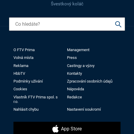
Švestkový koláč
O FTV Prima
Management
Volná místa
Press
Reklama
Castingy a výzvy
HbbTV
Kontakty
Podmínky užívání
Zpracování osobních údajů
Cookies
Nápověda
Vlastník FTV Prima spol. s
Redakce
r.o.
Nahlásit chybu
Nastavení soukromí
App Store