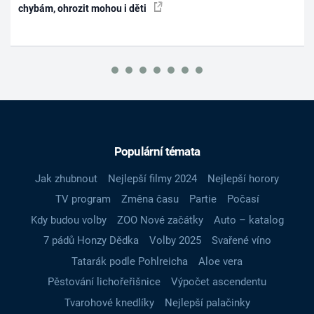
chybám, ohrozit mohou i děti
Populární témata
Jak zhubnout
Nejlepší filmy 2024
Nejlepší horory
TV program
Změna času
Partie
Počasí
Kdy budou volby
ZOO Nové začátky
Auto – katalog
7 pádů Honzy Dědka
Volby 2025
Svařené víno
Tatarák podle Pohlreicha
Aloe vera
Pěstování lichořeřišnice
Výpočet ascendentu
Tvarohové knedlíky
Nejlepší palačinky