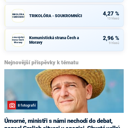
4,27 %
TRIKOLÓRA -
TRIKOLÓRA - SOUKROMNÍCI
SOUKROMNÍCI
13 hlasů
2,96 %
Komunistická strana Čech a
Komunistická
strana Čech a
Moravy
Moravy
9 hlasů
Nejnovější příspěvky k tématu
8 fotografií
Úmorné, ministři s námi nechodí do debat,