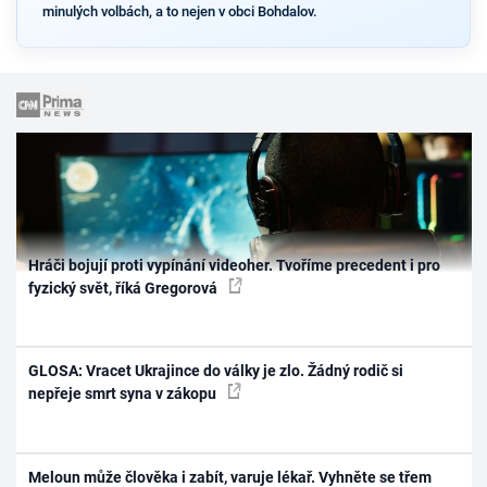
minulých volbách, a to nejen v obci Bohdalov.
Hráči bojují proti vypínání videoher. Tvoříme precedent i pro
fyzický svět, říká Gregorová
GLOSA: Vracet Ukrajince do války je zlo. Žádný rodič si
nepřeje smrt syna v zákopu
Meloun může člověka i zabít, varuje lékař. Vyhněte se třem