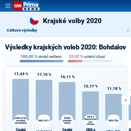
Krajské volby 2020
Celkové výsledky
Výsledky krajských voleb 2020: Bohdalov
100,00
%
33,92
%
okrsků sečteno
volební účast
17,43 %
17,10 %
16,11 %
12,17 %
11,18 %
ODS a
Česká strana
Česká
Starostové
sociálně
ANO 2011
pirátská
KDU-ČSL
pro
demokratická
strana
občany
Česká
Česká
ODS a
S