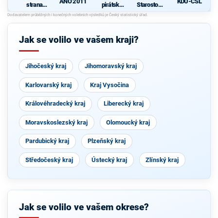
ANO 2011
KDU-ČSL
strana
pirátská
Starostové
sociálně
strana
pro občany
demokrati
cká
Jak se volilo ve vašem kraji?
Jihočeský kraj
Jihomoravský kraj
Karlovarský kraj
Kraj Vysočina
Královéhradecký kraj
Liberecký kraj
Moravskoslezský kraj
Olomoucký kraj
Pardubický kraj
Plzeňský kraj
Středočeský kraj
Ústecký kraj
Zlínský kraj
Jak se volilo ve vašem okrese?