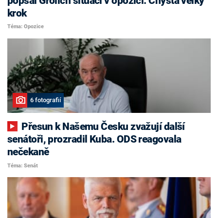
popsal Grolich situaci v opozici. Chystá velký
krok
Téma: Opozice
6 fotografií
Přesun k Našemu Česku zvažují další
senátoři, prozradil Kuba. ODS reagovala
nečekaně
Téma: Senát