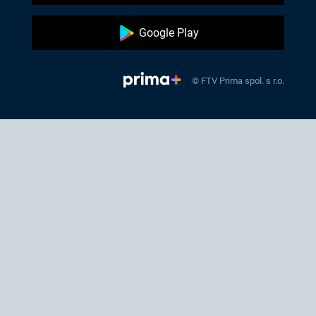
Google Play
© FTV Prima spol. s r.o.