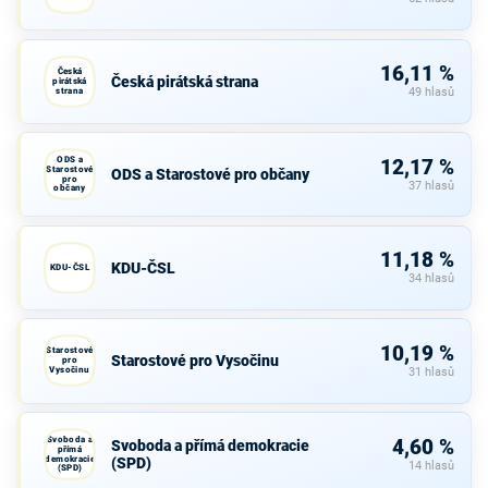
16,11 %
Česká
Česká pirátská strana
pirátská
strana
49 hlasů
ODS a
12,17 %
Starostové
ODS a Starostové pro občany
pro
37 hlasů
občany
11,18 %
KDU-ČSL
KDU-ČSL
34 hlasů
10,19 %
Starostové
Starostové pro Vysočinu
pro
Vysočinu
31 hlasů
Svoboda a
4,60 %
Svoboda a přímá demokracie
přímá
demokracie
(SPD)
14 hlasů
(SPD)