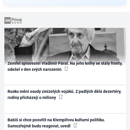
Zemřel spisovatel Vladimír Páral. Na jeho knihy se stály fronty,
odešel v den svých narozenin
Rusko mění osudy zmizelých vojáků. Z padlých dělá dezertéry,
rodiny přicházejí o miliony
Babiš si chce posvítit na Klempířovu kulturní politiku.
Samozřejmě budu reagovat, uvedl