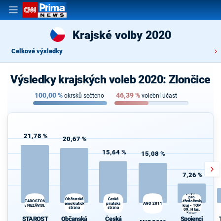
Krajské volby 2020
Celkové výsledky
Výsledky krajských voleb 2020: Zlončice
100,00
%
46,39
%
okrsků sečteno
volební účast
21,78 %
20,67 %
15,64 %
15,08 %
7,26 %
Spojenci
pro
Občanská
Česká
STAROSTOVÉ
Středočeský
demokratická
pirátská
ANO 2011
A NEZÁVISLÍ
kraj - TOP
strana
strana
09, Hlas,
Zelení
STAROST
Občanská
Česká
Spojenci