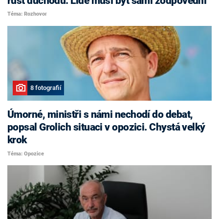
růst důchodů. Lidé musí být sami zodpovědní
Téma: Rozhovor
8 fotografií
Úmorné, ministři s námi nechodí do debat,
popsal Grolich situaci v opozici. Chystá velký
krok
Téma: Opozice