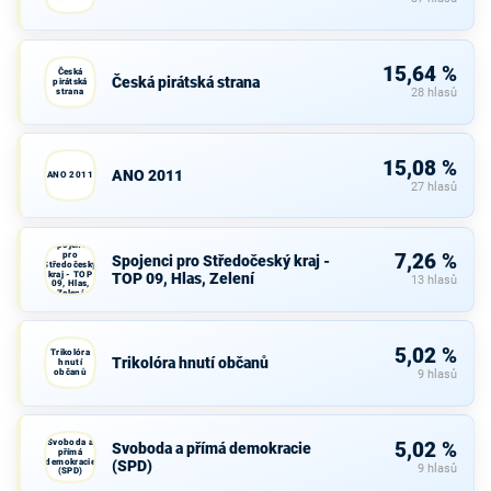
15,64 %
Česká
Česká pirátská strana
pirátská
strana
28 hlasů
15,08 %
ANO 2011
ANO 2011
27 hlasů
Spojenci
pro
7,26 %
Spojenci pro Středočeský kraj -
Středočeský
kraj - TOP
TOP 09, Hlas, Zelení
13 hlasů
09, Hlas,
Zelení
5,02 %
Trikolóra
Trikolóra hnutí občanů
hnutí
občanů
9 hlasů
Svoboda a
5,02 %
Svoboda a přímá demokracie
přímá
demokracie
(SPD)
9 hlasů
(SPD)