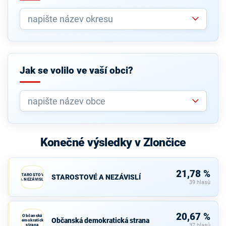
Jak se volilo ve vaší obci?
Konečné výsledky v Zlončice
21,78 %
STAROSTOVÉ
STAROSTOVÉ A NEZÁVISLÍ
A NEZÁVISLÍ
39 hlasů
20,67 %
Občanská
Občanská demokratická strana
demokratická
strana
37 hlasů