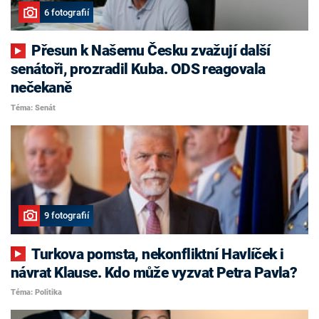
6 fotografií
Přesun k Našemu Česku zvažují další
senátoři, prozradil Kuba. ODS reagovala
nečekaně
Téma: Senát
9 fotografií
Turkova pomsta, nekonfliktní Havlíček i
návrat Klause. Kdo může vyzvat Petra Pavla?
Téma: Politika