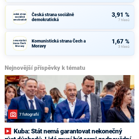
3,91 %
Česká strana sociálně
Česká strana
sociálně
demokratická
demokratická
7 hlasů
1,67 %
Komunistická strana Čech a
Komunistická
strana Čech a
Moravy
Moravy
3 hlasů
Nejnovější příspěvky k tématu
7 fotografií
Kuba: Stát nemá garantovat nekonečný