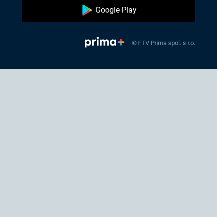
Google Play
© FTV Prima spol. s r.o.