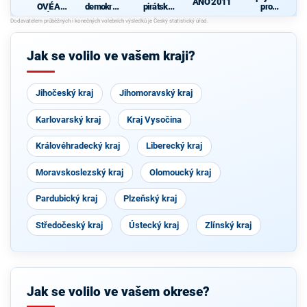
ANO 2011
OVÉ A
demokrati
pirátská
pro
NEZÁVISL
cká strana
strana
Středočes
Í
ký kraj -
TOP 09,
Hlas,
Jak se volilo ve vašem kraji?
Zelení
Jihočeský kraj
Jihomoravský kraj
Karlovarský kraj
Kraj Vysočina
Královéhradecký kraj
Liberecký kraj
Moravskoslezský kraj
Olomoucký kraj
Pardubický kraj
Plzeňský kraj
Středočeský kraj
Ústecký kraj
Zlínský kraj
Jak se volilo ve vašem okrese?