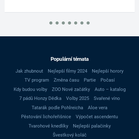
Populární témata
Jak zhubnout
Nejlepší filmy 2024
Nejlepší horory
TV program
Změna času
Partie
Počasí
Kdy budou volby
ZOO Nové začátky
Auto – katalog
7 pádů Honzy Dědka
Volby 2025
Svařené víno
Tatarák podle Pohlreicha
Aloe vera
Pěstování lichořeřišnice
Výpočet ascendentu
Tvarohové knedlíky
Nejlepší palačinky
Švestkový koláč