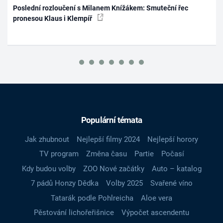
Poslední rozloučení s Milanem Knížákem: Smuteční řec
pronesou Klaus i Klempíř
Populární témata
Jak zhubnout
Nejlepší filmy 2024
Nejlepší horory
TV program
Změna času
Partie
Počasí
Kdy budou volby
ZOO Nové začátky
Auto – katalog
7 pádů Honzy Dědka
Volby 2025
Svařené víno
Tatarák podle Pohlreicha
Aloe vera
Pěstování lichořeřišnice
Výpočet ascendentu