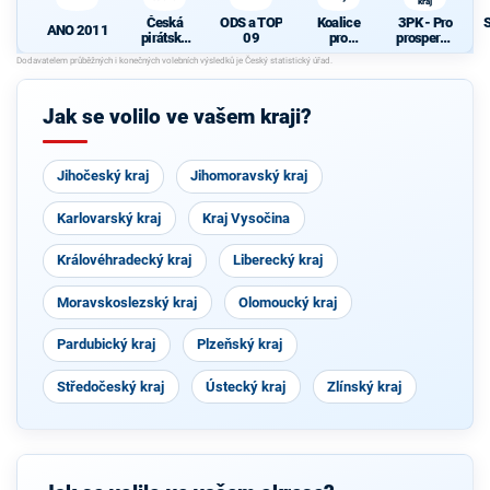
kraj
Česká
ODS a TOP
Koalice
3PK - Pro
ANO 2011
pirátská
09
pro
prosperují
strana
Pardubick
cí
N
ý kraj
Pardubick
ý kraj
Jak se volilo ve vašem kraji?
Jihočeský kraj
Jihomoravský kraj
Karlovarský kraj
Kraj Vysočina
Královéhradecký kraj
Liberecký kraj
Moravskoslezský kraj
Olomoucký kraj
Pardubický kraj
Plzeňský kraj
Středočeský kraj
Ústecký kraj
Zlínský kraj