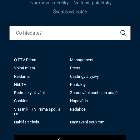
Tvarohové knedlíky
Nejlepší palačinky
Švestkový koláč
O FTV Prima
Management
Volná místa
Press
Reklama
Castingy a výzvy
HbbTV
Kontakty
Podmínky užívání
Zpracování osobních údajů
Cookies
Nápověda
Vlastník FTV Prima spol. s
Redakce
r.o.
Nahlásit chybu
Nastavení soukromí