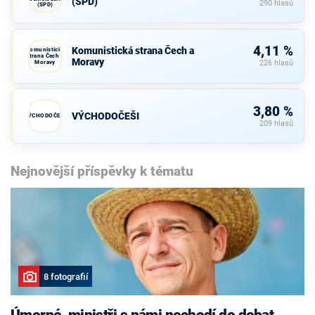
(SPD)
290 hlasů
(SPD)
4,11 %
Komunistická strana Čech a
Komunistická
strana Čech a
Moravy
Moravy
226 hlasů
3,80 %
VÝCHODOČEŠI
VÝCHODOČEŠI
209 hlasů
Nejnovější příspěvky k tématu
8 fotografií
Úmorné, ministři s námi nechodí do debat,