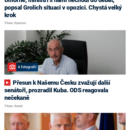
popsal Grolich situaci v opozici. Chystá velký
krok
Téma: Opozice
6 fotografií
Přesun k Našemu Česku zvažují další
senátoři, prozradil Kuba. ODS reagovala
nečekaně
Téma: Senát