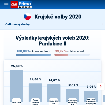
Krajské volby 2020
Celkové výsledky
Výsledky krajských voleb 2020:
Pardubice II
100,00
%
39,97
%
okrsků sečteno
volební účast
25,40 %
14,80 %
14,07 %
10,46 %
9,06 %
3PK - Pro
Česká
Koalice pro
ODS a TOP
prosperující
S
ANO 2011
pirátská
Pardubický
09
Pardubický
strana
kraj