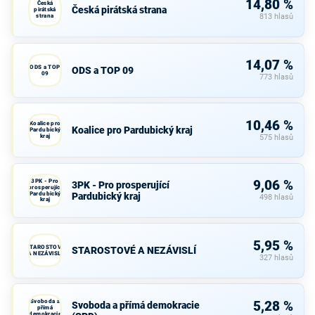
14,80 %
Česká
Česká pirátská strana
pirátská
strana
813 hlasů
14,07 %
ODS a TOP
ODS a TOP 09
09
773 hlasů
10,46 %
Koalice pro
Koalice pro Pardubický kraj
Pardubický
kraj
575 hlasů
3PK - Pro
9,06 %
3PK - Pro prosperující
prosperující
Pardubický
Pardubický kraj
498 hlasů
kraj
5,95 %
STAROSTOVÉ
STAROSTOVÉ A NEZÁVISLÍ
A NEZÁVISLÍ
327 hlasů
Svoboda a
5,28 %
Svoboda a přímá demokracie
přímá
demokracie