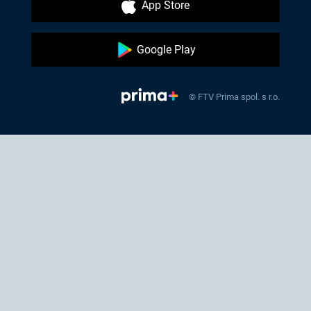
App Store
Google Play
© FTV Prima spol. s r.o.