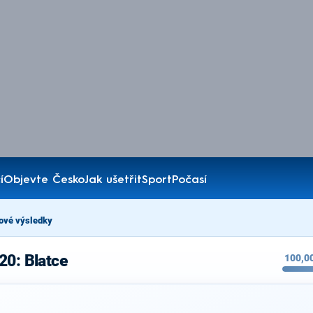
í
Objevte Česko
Jak ušetřit
Sport
Počasí
ové výsledky
20: Blatce
100,0