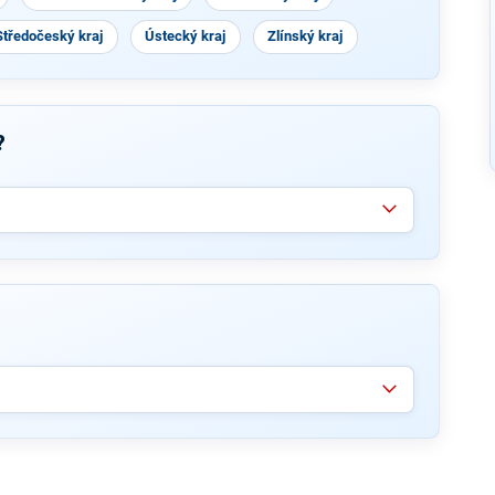
Středočeský kraj
Ústecký kraj
Zlínský kraj
?