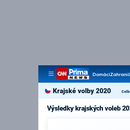
Domácí
Zahranič
Pořady
Krajské volby 2020
Celk
Výsledky krajských voleb 20