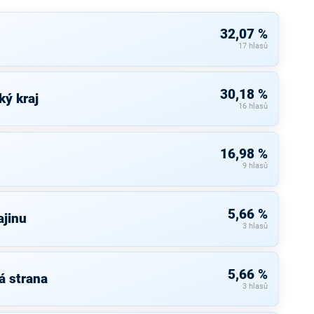
32,07 %
17 hlasů
30,18 %
ký kraj
16 hlasů
16,98 %
9 hlasů
5,66 %
ajinu
3 hlasů
5,66 %
á strana
3 hlasů