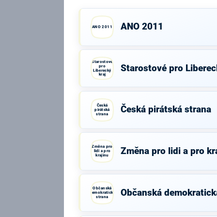
ANO 2011
ANO 2011
Starostové
Starostové pro Liberec
pro
Liberecký
kraj
Česká
Česká pirátská strana
pirátská
strana
Změna pro
Změna pro lidi a pro kr
lidi a pro
krajinu
Občanská
Občanská demokratick
demokratická
strana