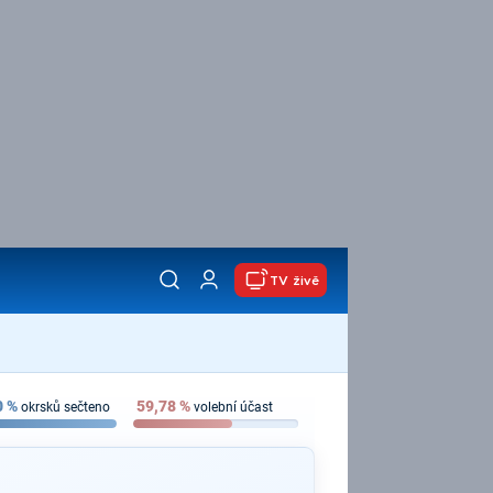
TV živě
0
%
59,78
%
okrsků sečteno
volební účast