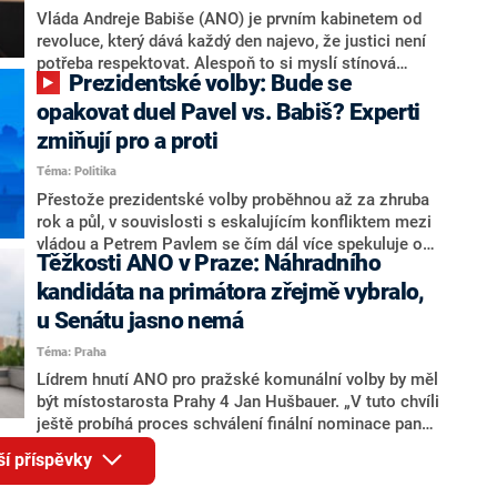
o případné kandidatuře kohokoliv ze zmíněné trojice
Vláda Andreje Babiše (ANO) je prvním kabinetem od
značně pochybuje. Podle něj současná koalice dosud
revoluce, který dává každý den najevo, že justici není
nemá osobu, která by Pavlovi mohla konkurovat.
potřeba respektovat. Alespoň to si myslí stínová
Prezidentské volby: Bude se
ministryně spravedlnosti ODS Eva Decroix. V
rozhovoru pro CNN Prima NEWS si nebrala servítky
opakovat duel Pavel vs. Babiš? Experti
ohledně politického výkonu svého nástupce Jeronýma
zmiňují pro a proti
Tejce (za ANO) či vládní zmocněnkyně pro lidská
Téma: Politika
práva Taťány Malé (ANO). Označením „svoloč“ na
adresu vlády prý byla ještě hodná. Decroix se také
Přestože prezidentské volby proběhnou až za zhruba
vrátila k volební porážce koalice Spolu či promluvila o
rok a půl, v souvislosti s eskalujícím konfliktem mezi
hnutí Naše Česko Martina Kuby.
vládou a Petrem Pavlem se čím dál více spekuluje o
Těžkosti ANO v Praze: Náhradního
tom, koho by do bitvy o Hrad mohla vyslat současná
koalice. Někteří političtí komentátoři znovu vytahují
kandidáta na primátora zřejmě vybralo,
jméno premiéra Andreje Babiše (ANO). Jak moc je
u Senátu jasno nemá
pravděpodobné, že se v prezidentských volbách 2028
Téma: Praha
bude znovu opakovat souboj z roku 2023?
Lídrem hnutí ANO pro pražské komunální volby by měl
být místostarosta Prahy 4 Jan Hušbauer. „V tuto chvíli
ještě probíhá proces schválení finální nominace pana
Jana Hušbauera Výborem hnutí ANO,“ uvedl pro
ší příspěvky
redakci místopředseda pražského ANO Martin
Benkovič. O Hušbauerovi se spekulovalo jako o