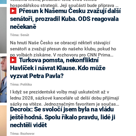
hospodářskou strategii. Její součástí bude příprava na
Přesun k Našemu Česku zvažují další
stárnutí populace, řekl ve středu na setkání s novináři
nový předseda lidovců Jan Grolich. Ten zároveň v
senátoři, prozradil Kuba. ODS reagovala
senátních volbách kandiduje ve Vyškově. Popsal i
nečekaně
aktivitu opozice, o níž vládní strany nebo političtí
Téma: Senát
komentátoři mluví jako o slabé a v defenzivě. „Je to
úmorná práce upozorňovat na chyby vlády. Ministři s
Na hnutí Naše Česko se obracejí někteří stávající
námi navíc nechodí do debat. Chceme ale ukazovat
senátoři a zvažují přesun do našeho klubu, pokud ho
svoje témata,“ odpověděl Grolich na dotaz CNN Prima
po volbách získáme. V rozhovoru pro CNN Prima
Turkova pomsta, nekonfliktní
NEWS.
NEWS to řekl zakladatel hnutí a jihočeský hejtman
Martin Kuba. Konkrétní nebyl, ale získat by takto mohl
Havlíček i návrat Klause. Kdo může
například senátora Zdeňka Hrabu, který je dnes
vyzvat Petra Pavla?
součástí klubu ODS a TOP 09. Hraba to na dotaz
Téma: Politika
redakce nevyloučil. Předseda klubu senátorů ODS
Zdeněk Nytra redakci řekl, že počítá s odchodem
I když se prezidentské volby mají uskutečnit až v
některých senátorů z klubu a že Naše Česko není
lednu 2028, sázkové kanceláře už delší dobu přijímají
nepřítel, ale soupeř.
sázky na vítěze. Jednoznačným favoritem je současná
Decroix: Se svoločí jsem byla na vládu
hlava státu Petr Pavel. Daleko za ním pak bookmakeři
zmiňují dva výrazné politiky ANO, tedy premiéra
ještě hodná. Spolu říkalo pravdu, lidé ji
Andreje Babiše a ministra průmyslu Karla Havlíčka.
nechtěli vidět
Oblíbeným tipem samotných sázkařů je poslanec za
Téma: Rozhovor
Motoristy Filip Turek. Politolog Jan Kubáček nicméně