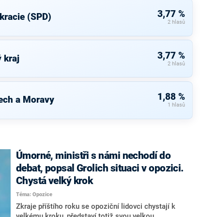
3,77 %
kracie (SPD)
2 hlasů
3,77 %
 kraj
2 hlasů
1,88 %
ech a Moravy
1 hlasů
Úmorné, ministři s námi nechodí do
debat, popsal Grolich situaci v opozici.
Chystá velký krok
Téma: Opozice
Zkraje příštího roku se opoziční lidovci chystají k
velkému kroku, představí totiž svou velkou