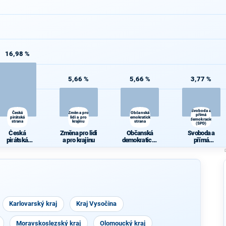
16,98 %
5,66 %
5,66 %
3,77 %
Svoboda a
Česká
Změna pro
Občanská
přímá
pirátská
lidi a pro
demokratická
demokracie
strana
krajinu
strana
(SPD)
Česká
Změna pro lidi
Občanská
Svoboda a
pirátská
a pro krajinu
demokratická
přímá
strana
strana
demokracie
(SPD)
Karlovarský kraj
Kraj Vysočina
Moravskoslezský kraj
Olomoucký kraj