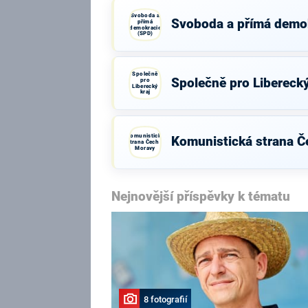
Svoboda a
Svoboda a přímá demo
přímá
demokracie
(SPD)
Společně
Společně pro Liberecký
pro
Liberecký
kraj
Komunistická
Komunistická strana Č
strana Čech a
Moravy
Nejnovější příspěvky k tématu
8 fotografií