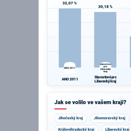
32,07 %
30,18 %
Starostové
pro
ANO 2011
Liberecký
kraj
Starostové pro
ANO 2011
Liberecký kraj
Jak se volilo ve vašem kraji?
Jihočeský kraj
Jihomoravský kraj
Královéhradecký kraj
Liberecký kraj