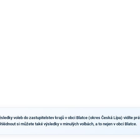
náhradníkovi v čele pražské kandidátky poté, co
rezignoval po sérii nejasností v majetkových
přiznáních a pořizování bytů Ondřej Prokop. Zároveň
ale stále není jasné, kdo bude za ANO kandidovat ve
dvou ze tří pražských obvodů do horní komory
parlamentu. ANO má v Praze dlouhodobě horší
výsledky než ve zbytku republiky.
ledky voleb do zastupitelstev krajů v obci Blatce (okres Česká Lípa) vidíte práv
ohlédnout si můžete také výsledky v minulých volbách, a to nejen v obci Blatce.