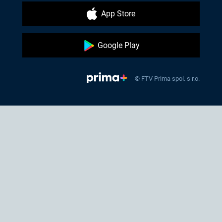
App Store
Google Play
© FTV Prima spol. s r.o.