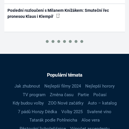
Poslední rozloučení s Milanem Knížákem: Smuteční řec
pronesou Klaus i Klempíř
Populární témata
Jak zhubnout
Nejlepší filmy 2024
Nejlepší horory
TV program
Změna času
Partie
Počasí
Kdy budou volby
ZOO Nové začátky
Auto – katalog
7 pádů Honzy Dědka
Volby 2025
Svařené víno
Tatarák podle Pohlreicha
Aloe vera
Pěstování lichořeřišnice
Výpočet ascendentu