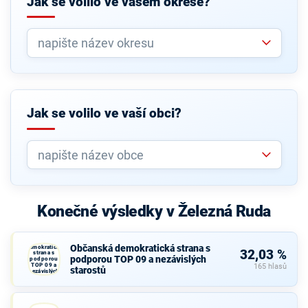
Jak se volilo ve vašem okrese?
Jak se volilo ve vaší obci?
Konečné výsledky v Železná Ruda
Občanská
Občanská demokratická strana s
demokratická
32,03 %
strana s
podporou TOP 09 a nezávislých
podporou
TOP 09 a
165 hlasů
starostů
nezávislých
starostů