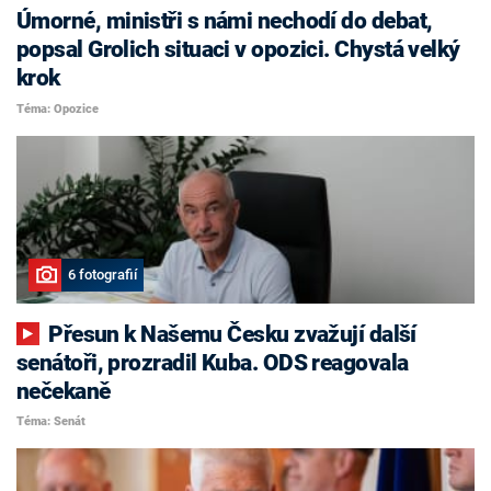
Úmorné, ministři s námi nechodí do debat,
popsal Grolich situaci v opozici. Chystá velký
krok
Téma: Opozice
6 fotografií
Přesun k Našemu Česku zvažují další
senátoři, prozradil Kuba. ODS reagovala
nečekaně
Téma: Senát