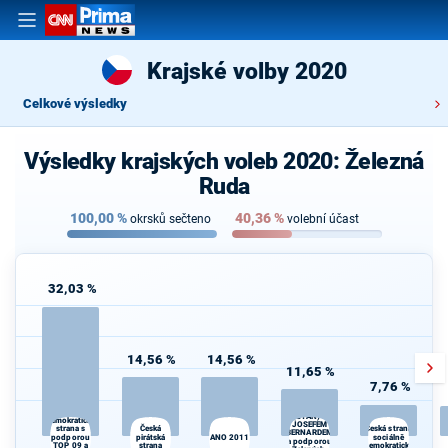
Krajské volby 2020
Celkové výsledky
Výsledky krajských voleb 2020: Železná
Ruda
100,00
%
40,36
%
okrsků sečteno
volební účast
32,03 %
14,56 %
14,56 %
11,65 %
7,76 %
STAROSTOVÉ
Občanská
(STAN) s
demokratická
JOSEFEM
Česká
strana s
Česká strana
BERNARDEM
podporou
pirátská
ANO 2011
sociálně
a podporou
TOP 09 a
strana
demokratická