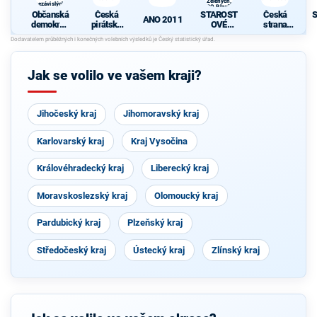
Zelených,
nezávislých
PRO Plzeň a
starostů
Občanská
Česká
STAROST
Česká
S
Idealistů
ANO 2011
demokrati
pirátská
OVÉ
strana
cká strana
strana
(STAN) s
sociálně
d
s podporou
JOSEFEM
demokrati
TOP 09 a
BERNARD
cká
nezávislýc
EM a
Jak se volilo ve vašem kraji?
h starostů
podporou
Zelených,
PRO Plzeň
a Idealistů
Jihočeský kraj
Jihomoravský kraj
Karlovarský kraj
Kraj Vysočina
Královéhradecký kraj
Liberecký kraj
Moravskoslezský kraj
Olomoucký kraj
Pardubický kraj
Plzeňský kraj
Středočeský kraj
Ústecký kraj
Zlínský kraj