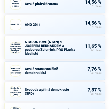
14,56 %
Česká
Česká pirátská strana
pirátská
strana
75 hlasů
14,56 %
ANO 2011
ANO 2011
75 hlasů
STAROSTOVÉ
STAROSTOVÉ (STAN) s
(STAN) s
JOSEFEM
11,65 %
JOSEFEM BERNARDEM a
BERNARDEM
a podporou
podporou Zelených, PRO Plzeň a
60 hlasů
Zelených,
Idealistů
PRO Plzeň a
Idealistů
7,76 %
Česká strana sociálně
Česká strana
sociálně
demokratická
demokratická
40 hlasů
Svoboda a
7,37 %
Svoboda a přímá demokracie
přímá
demokracie
(SPD)
38 hlasů
(SPD)
KDU-ČSL,
ADS A