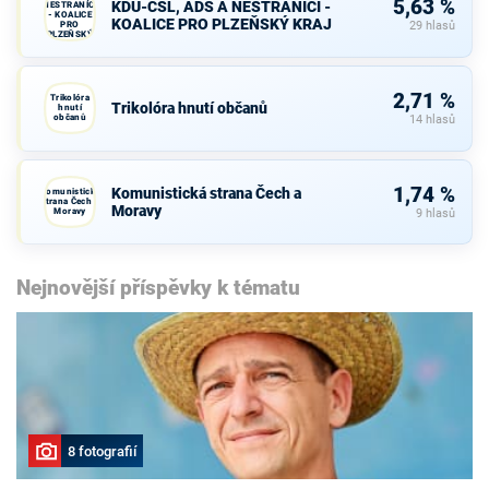
5,63 %
KDU-ČSL, ADS A NESTRANÍCI -
NESTRANÍCI
- KOALICE
KOALICE PRO PLZEŇSKÝ KRAJ
PRO
29 hlasů
PLZEŇSKÝ
KRAJ
2,71 %
Trikolóra
Trikolóra hnutí občanů
hnutí
občanů
14 hlasů
1,74 %
Komunistická strana Čech a
Komunistická
strana Čech a
Moravy
Moravy
9 hlasů
Nejnovější příspěvky k tématu
8 fotografií