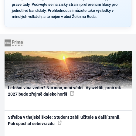
právě tady. Podívejte se na zisky stran i preferenční hlasy pro
jednotlivé kandidáty. Prohlédnout si můžete také výsledky v
minulých volbách, a to nejen v obci Železná Ruda.
Letošní vlna veder? Nic moc, míní vědci. Vysvětlili, proč rok
2027 bude zřejmě daleko horší
Střelba v thajské škole: Student zabil učitele a další zranil.
Pak spáchal sebevraždu