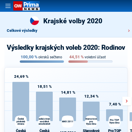
Krajské volby 2020
Celkové výsledky
Výsledky krajských voleb 2020: Rodinov
100,00
%
44,51
%
okrsků sečteno
volební účast
24,69 %
18,51 %
14,81 %
12,34 %
7,40 %
Česká strana
Starostové
Česká
Pro TOP
T
pirátská
sociálně
ANO 2011
pro
Vysočinu
S
strana
demokratická
Vysočinu
Česká
Česká
Starostové
Pro TOP
T