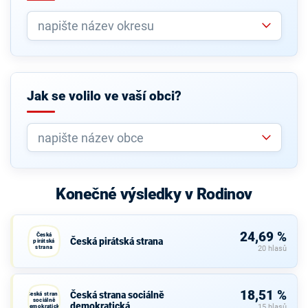
Jak se volilo ve vaší obci?
Konečné výsledky v Rodinov
24,69 %
Česká
Česká pirátská strana
pirátská
strana
20 hlasů
18,51 %
Česká strana sociálně
Česká strana
sociálně
demokratická
demokratická
15 hlasů