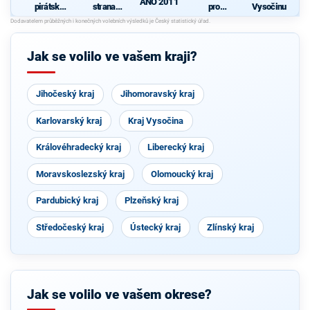
ANO 2011
pirátská
strana
pro
Vysočinu
strana
sociálně
Vysočinu
demokrati
cká
Jak se volilo ve vašem kraji?
Jihočeský kraj
Jihomoravský kraj
Karlovarský kraj
Kraj Vysočina
Královéhradecký kraj
Liberecký kraj
Moravskoslezský kraj
Olomoucký kraj
Pardubický kraj
Plzeňský kraj
Středočeský kraj
Ústecký kraj
Zlínský kraj
Jak se volilo ve vašem okrese?