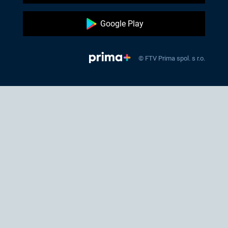
Google Play
© FTV Prima spol. s r.o.