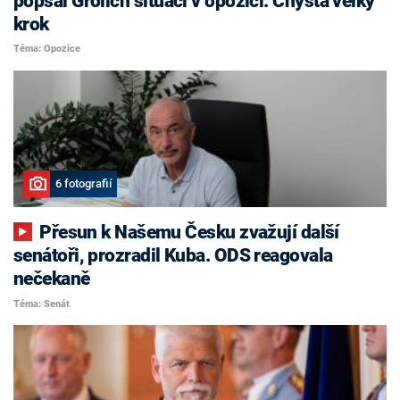
popsal Grolich situaci v opozici. Chystá velký
krok
Téma: Opozice
6 fotografií
Přesun k Našemu Česku zvažují další
senátoři, prozradil Kuba. ODS reagovala
nečekaně
Téma: Senát