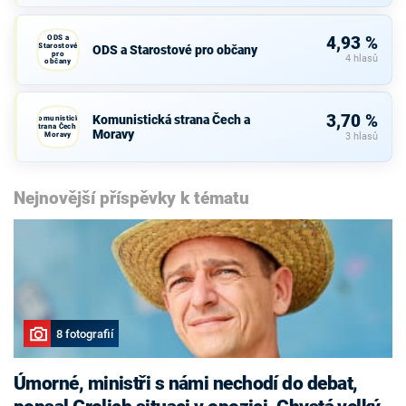
ODS a
4,93 %
Starostové
ODS a Starostové pro občany
pro
4 hlasů
občany
3,70 %
Komunistická strana Čech a
Komunistická
strana Čech a
Moravy
Moravy
3 hlasů
Nejnovější příspěvky k tématu
8 fotografií
Úmorné, ministři s námi nechodí do debat,