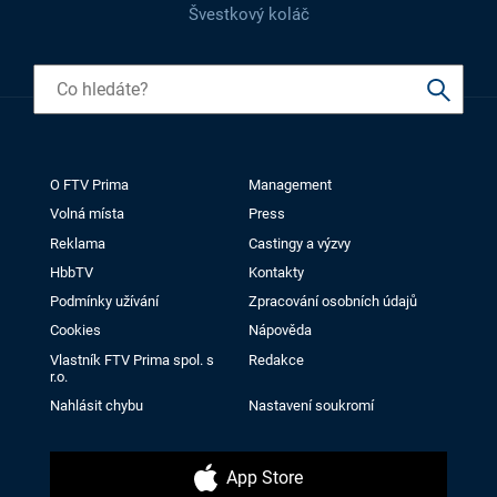
Švestkový koláč
O FTV Prima
Management
Volná místa
Press
Reklama
Castingy a výzvy
HbbTV
Kontakty
Podmínky užívání
Zpracování osobních údajů
Cookies
Nápověda
Vlastník FTV Prima spol. s
Redakce
r.o.
Nahlásit chybu
Nastavení soukromí
App Store