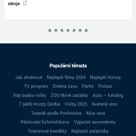
zdroje
Populární témata
Jak zhubnout
Nejlepší filmy 2024
Nejlepší horory
TV program
Změna času
Partie
Počasí
Kdy budou volby
ZOO Nové začátky
Auto – katalog
7 pádů Honzy Dědka
Volby 2025
Svařené víno
Tatarák podle Pohlreicha
Aloe vera
Pěstování lichořeřišnice
Výpočet ascendentu
Tvarohové knedlíky
Nejlepší palačinky