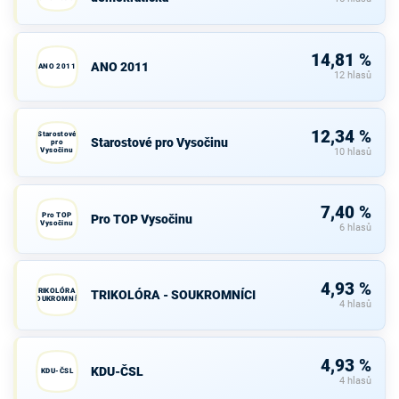
14,81 %
ANO 2011
ANO 2011
12 hlasů
12,34 %
Starostové
Starostové pro Vysočinu
pro
Vysočinu
10 hlasů
7,40 %
Pro TOP
Pro TOP Vysočinu
Vysočinu
6 hlasů
4,93 %
TRIKOLÓRA -
TRIKOLÓRA - SOUKROMNÍCI
SOUKROMNÍCI
4 hlasů
4,93 %
KDU-ČSL
KDU-ČSL
4 hlasů