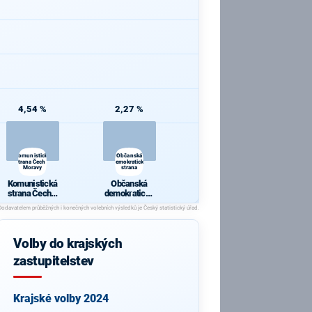
4,54 %
2,27 %
Komunistická
Občanská
strana Čech a
demokratická
Moravy
strana
Komunistická
Občanská
strana Čech a
demokratická
Moravy
strana
Volby do krajských
zastupitelstev
Krajské volby 2024