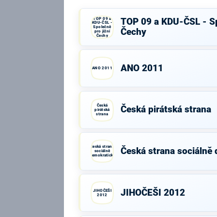
TOP 09 a
TOP 09 a KDU-ČSL - Sp
KDU-ČSL -
Společně
Čechy
pro jižní
Čechy
ANO 2011
ANO 2011
Česká
Česká pirátská strana
pirátská
strana
Česká strana
Česká strana sociálně
sociálně
demokratická
JIHOČEŠI 2012
JIHOČEŠI
2012