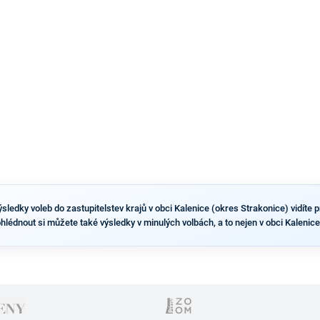
dvou ze tří pražských obvodů do horní komory
parlamentu. ANO má v Praze dlouhodobě horší
výsledky než ve zbytku republiky.
ledky voleb do zastupitelstev krajů v obci Kalenice (okres Strakonice) vidíte pr
ohlédnout si můžete také výsledky v minulých volbách, a to nejen v obci Kalenice