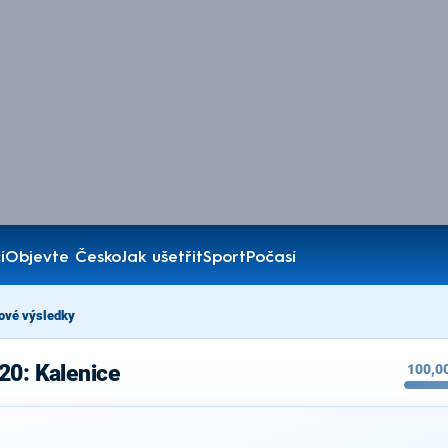
í
Objevte Česko
Jak ušetřit
Sport
Počasí
ové výsledky
20: Kalenice
100,0