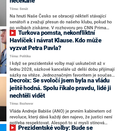
nečekaně
aktivitu opozice, o níž vládní strany nebo političtí
Téma: Senát
komentátoři mluví jako o slabé a v defenzivě. „Je to
úmorná práce upozorňovat na chyby vlády. Ministři s
Na hnutí Naše Česko se obracejí někteří stávající
námi navíc nechodí do debat. Chceme ale ukazovat
senátoři a zvažují přesun do našeho klubu, pokud ho
svoje témata,“ odpověděl Grolich na dotaz CNN Prima
po volbách získáme. V rozhovoru pro CNN Prima
Turkova pomsta, nekonfliktní
NEWS.
NEWS to řekl zakladatel hnutí a jihočeský hejtman
Martin Kuba. Konkrétní nebyl, ale získat by takto mohl
Havlíček i návrat Klause. Kdo může
například senátora Zdeňka Hrabu, který je dnes
vyzvat Petra Pavla?
součástí klubu ODS a TOP 09. Hraba to na dotaz
Téma: Politika
redakce nevyloučil. Předseda klubu senátorů ODS
Zdeněk Nytra redakci řekl, že počítá s odchodem
I když se prezidentské volby mají uskutečnit až v
některých senátorů z klubu a že Naše Česko není
lednu 2028, sázkové kanceláře už delší dobu přijímají
nepřítel, ale soupeř.
sázky na vítěze. Jednoznačným favoritem je současná
Decroix: Se svoločí jsem byla na vládu
hlava státu Petr Pavel. Daleko za ním pak bookmakeři
zmiňují dva výrazné politiky ANO, tedy premiéra
ještě hodná. Spolu říkalo pravdu, lidé ji
Andreje Babiše a ministra průmyslu Karla Havlíčka.
nechtěli vidět
Oblíbeným tipem samotných sázkařů je poslanec za
Téma: Rozhovor
Motoristy Filip Turek. Politolog Jan Kubáček nicméně
o případné kandidatuře kohokoliv ze zmíněné trojice
Vláda Andreje Babiše (ANO) je prvním kabinetem od
značně pochybuje. Podle něj současná koalice dosud
revoluce, který dává každý den najevo, že justici není
nemá osobu, která by Pavlovi mohla konkurovat.
potřeba respektovat. Alespoň to si myslí stínová
Prezidentské volby: Bude se
ministryně spravedlnosti ODS Eva Decroix. V