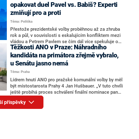
rozhovoru pro CNN Prima NEWS si nebrala servítky
opakovat duel Pavel vs. Babiš? Experti
ohledně politického výkonu svého nástupce Jeronýma
zmiňují pro a proti
Tejce (za ANO) či vládní zmocněnkyně pro lidská
Téma: Politika
práva Taťány Malé (ANO). Označením „svoloč“ na
adresu vlády prý byla ještě hodná. Decroix se také
Přestože prezidentské volby proběhnou až za zhruba
vrátila k volební porážce koalice Spolu či promluvila o
rok a půl, v souvislosti s eskalujícím konfliktem mezi
hnutí Naše Česko Martina Kuby.
vládou a Petrem Pavlem se čím dál více spekuluje o
Těžkosti ANO v Praze: Náhradního
tom, koho by do bitvy o Hrad mohla vyslat současná
koalice. Někteří političtí komentátoři znovu vytahují
kandidáta na primátora zřejmě vybralo,
jméno premiéra Andreje Babiše (ANO). Jak moc je
u Senátu jasno nemá
pravděpodobné, že se v prezidentských volbách 2028
Téma: Praha
bude znovu opakovat souboj z roku 2023?
Lídrem hnutí ANO pro pražské komunální volby by měl
být místostarosta Prahy 4 Jan Hušbauer. „V tuto chvíli
ještě probíhá proces schválení finální nominace pana
Jana Hušbauera Výborem hnutí ANO,“ uvedl pro
ší příspěvky
redakci místopředseda pražského ANO Martin
Benkovič. O Hušbauerovi se spekulovalo jako o
náhradníkovi v čele pražské kandidátky poté, co
rezignoval po sérii nejasností v majetkových
přiznáních a pořizování bytů Ondřej Prokop. Zároveň
ale stále není jasné, kdo bude za ANO kandidovat ve