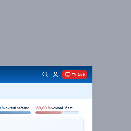
TV živě
0
%
60,00
%
okrsků sečteno
volební účast