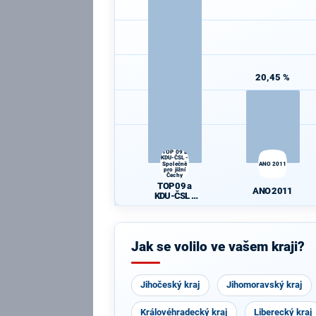
20,45 %
TOP 09 a
KDU-ČSL -
Společně
ANO 2011
pro jižní
Čechy
TOP 09 a
ANO 2011
KDU-ČSL -
Společně pro
jižní Čechy
Jak se volilo ve vašem kraji?
Jihočeský kraj
Jihomoravský kraj
Královéhradecký kraj
Liberecký kraj