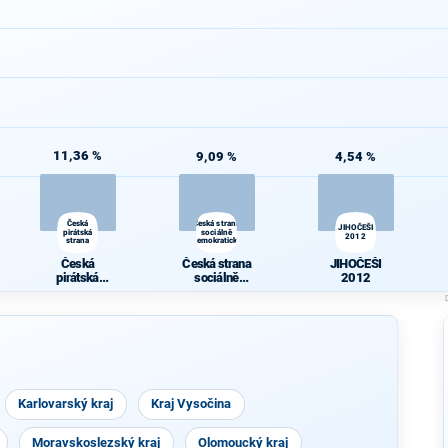
11,36 %
9,09 %
4,54 %
Česká
Česká strana
JIHOČEŠI
pirátská
sociálně
2012
strana
demokratická
Česká
Česká strana
JIHOČEŠI
pirátská
sociálně
2012
strana
demokratická
Karlovarský kraj
Kraj Vysočina
Moravskoslezský kraj
Olomoucký kraj