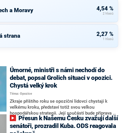
4,54 %
ech a Moravy
2 hlasů
2,27 %
á strana
1 hlasů
Úmorné, ministři s námi nechodí do
debat, popsal Grolich situaci v opozici.
Chystá velký krok
Téma: Opozice
Zkraje příštího roku se opoziční lidovci chystají k
velkému kroku, představí totiž svou velkou
hospodářskou strategii. Její součástí bude příprava na
Přesun k Našemu Česku zvažují další
stárnutí populace, řekl ve středu na setkání s novináři
nový předseda lidovců Jan Grolich. Ten zároveň v
senátoři, prozradil Kuba. ODS reagovala
senátních volbách kandiduje ve Vyškově. Popsal i