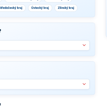
Středočeský kraj
Ústecký kraj
Zlínský kraj
?
e