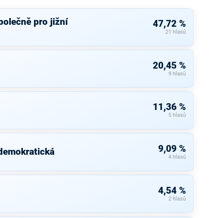
olečně pro jižní
47,72 %
21 hlasů
20,45 %
9 hlasů
11,36 %
5 hlasů
9,09 %
 demokratická
4 hlasů
4,54 %
2 hlasů