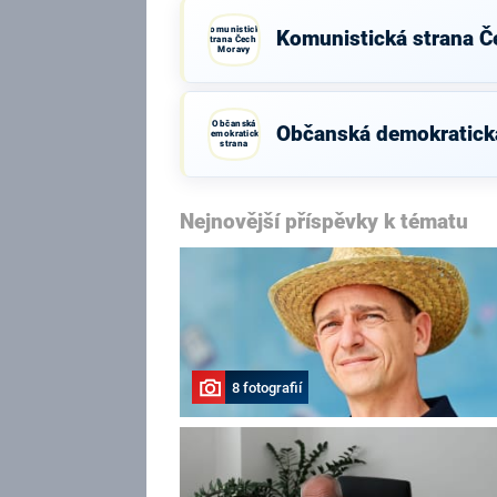
Komunistická
Komunistická strana Č
strana Čech a
Moravy
Občanská
Občanská demokratick
demokratická
strana
Nejnovější příspěvky k tématu
8 fotografií