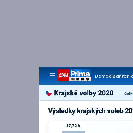
Domácí
Zahranič
Pořady
Krajské volby 2020
Celk
Výsledky krajských voleb 20
47,72 %