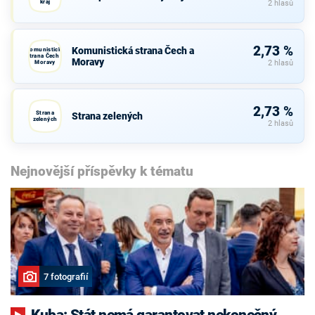
kraj
2 hlasů
2,73 %
Komunistická strana Čech a
Komunistická
strana Čech a
Moravy
Moravy
2 hlasů
2,73 %
Strana
Strana zelených
zelených
2 hlasů
Nejnovější příspěvky k tématu
7 fotografií
Kuba: Stát nemá garantovat nekonečný