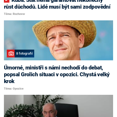
růst důchodů. Lidé musí být sami zodpovědní
Téma: Rozhovor
8 fotografií
Úmorné, ministři s námi nechodí do debat,
popsal Grolich situaci v opozici. Chystá velký
krok
Téma: Opozice