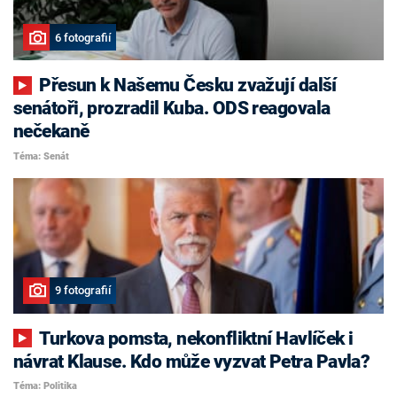
6 fotografií
Přesun k Našemu Česku zvažují další
senátoři, prozradil Kuba. ODS reagovala
nečekaně
Téma: Senát
9 fotografií
Turkova pomsta, nekonfliktní Havlíček i
návrat Klause. Kdo může vyzvat Petra Pavla?
Téma: Politika