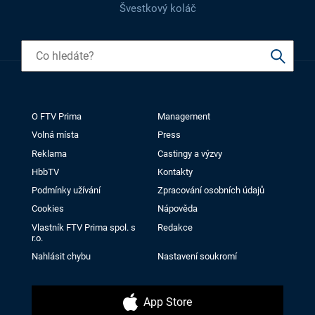
Švestkový koláč
O FTV Prima
Management
Volná místa
Press
Reklama
Castingy a výzvy
HbbTV
Kontakty
Podmínky užívání
Zpracování osobních údajů
Cookies
Nápověda
Vlastník FTV Prima spol. s
Redakce
r.o.
Nahlásit chybu
Nastavení soukromí
App Store