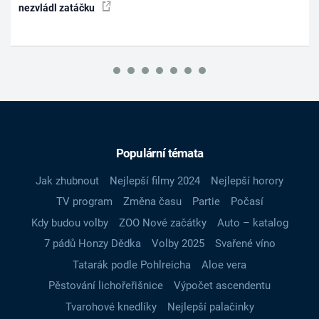
nezvládl zatáčku
Populární témata
Jak zhubnout
Nejlepší filmy 2024
Nejlepší horory
TV program
Změna času
Partie
Počasí
Kdy budou volby
ZOO Nové začátky
Auto – katalog
7 pádů Honzy Dědka
Volby 2025
Svařené víno
Tatarák podle Pohlreicha
Aloe vera
Pěstování lichořeřišnice
Výpočet ascendentu
Tvarohové knedlíky
Nejlepší palačinky