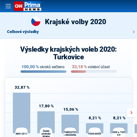
Krajské volby 2020
Celkové výsledky
Výsledky krajských voleb 2020:
Turkovice
100,00
%
33,18
%
okrsků sečteno
volební účast
32,87 %
17,80 %
15,06 %
8,21 %
8,21 %
Česká
STAROSTOVÉ
ODS a TOP
ANO 2011
pirátská
VÝCHODOČEŠI
A NEZÁVISLÍ
09
strana