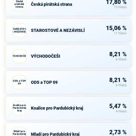
17,80 %
Česká
Česká pirátská strana
pirátská
strana
13 hlasů
15,06 %
STAROSTOVÉ
STAROSTOVÉ A NEZÁVISLÍ
A NEZÁVISLÍ
11 hlasů
8,21 %
VÝCHODOČEŠI
VÝCHODOČEŠI
6 hlasů
8,21 %
ODS a TOP
ODS a TOP 09
09
6 hlasů
5,47 %
Koalice pro
Koalice pro Pardubický kraj
Pardubický
kraj
4 hlasů
2,73 %
Mladí pro
Mladí pro Pardubický kraj
Pardubický