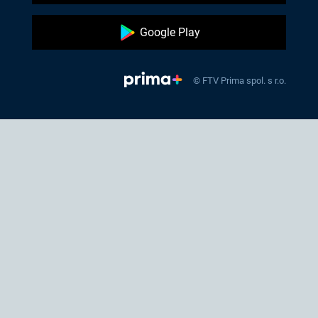
Google Play
© FTV Prima spol. s r.o.