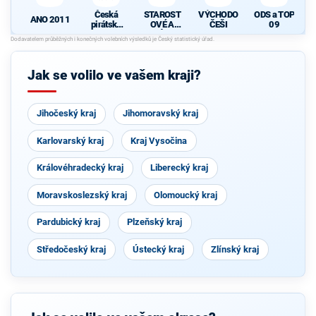
Česká
STAROST
VÝCHODO
ODS a TOP
ANO 2011
pirátská
OVÉ A
ČEŠI
09
strana
NEZÁVISL
P
Í
Jak se volilo ve vašem kraji?
Jihočeský kraj
Jihomoravský kraj
Karlovarský kraj
Kraj Vysočina
Královéhradecký kraj
Liberecký kraj
Moravskoslezský kraj
Olomoucký kraj
Pardubický kraj
Plzeňský kraj
Středočeský kraj
Ústecký kraj
Zlínský kraj