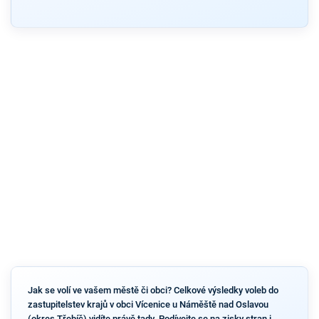
Jak se volí ve vašem městě či obci? Celkové výsledky voleb do
zastupitelstev krajů v obci Vícenice u Náměště nad Oslavou
(okres Třebíč) vidíte právě tady. Podívejte se na zisky stran i