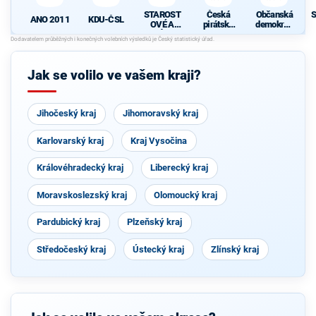
STAROST
Česká
Občanská
S
ANO 2011
KDU-ČSL
OVÉ A
pirátská
demokrati
NEZÁVISL
strana
cká strana
d
Í
Jak se volilo ve vašem kraji?
Jihočeský kraj
Jihomoravský kraj
Karlovarský kraj
Kraj Vysočina
Královéhradecký kraj
Liberecký kraj
Moravskoslezský kraj
Olomoucký kraj
Pardubický kraj
Plzeňský kraj
Středočeský kraj
Ústecký kraj
Zlínský kraj