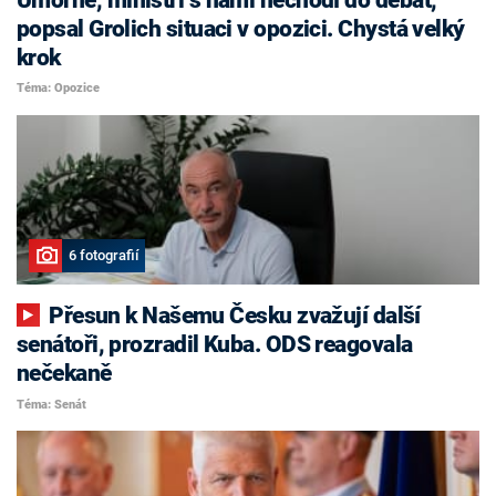
popsal Grolich situaci v opozici. Chystá velký
krok
Téma: Opozice
6 fotografií
Přesun k Našemu Česku zvažují další
senátoři, prozradil Kuba. ODS reagovala
nečekaně
Téma: Senát