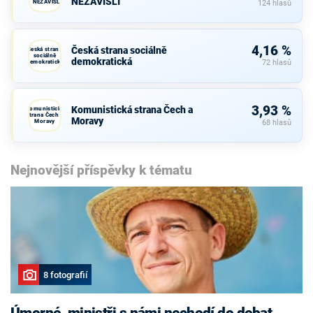
NEZÁVISLÍ
- NEZÁVISLÍ
124 hlasů
4,16 %
Česká strana sociálně
Česká strana
sociálně
demokratická
demokratická
72 hlasů
3,93 %
Komunistická strana Čech a
Komunistická
strana Čech a
Moravy
Moravy
68 hlasů
Nejnovější příspěvky k tématu
8 fotografií
Úmorné, ministři s námi nechodí do debat,