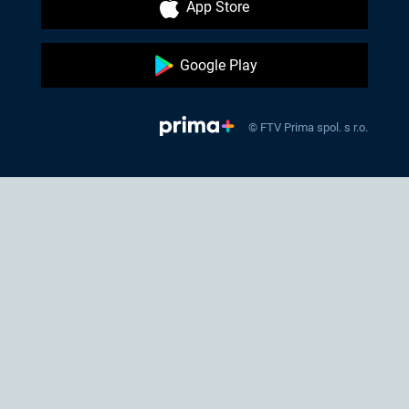
App Store
Google Play
© FTV Prima spol. s r.o.