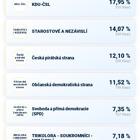
17,95 %
KDU-ČSL
KDU-ČSL
310 hlasů
14,07 %
STAROSTOVÉ
STAROSTOVÉ A NEZÁVISLÍ
A NEZÁVISLÍ
243 hlasů
12,10 %
Česká
Česká pirátská strana
pirátská
strana
209 hlasů
11,52 %
Občanská
Občanská demokratická strana
demokratická
strana
199 hlasů
Svoboda a
7,35 %
Svoboda a přímá demokracie
přímá
demokracie
(SPD)
127 hlasů
(SPD)
7,18 %
TRIKOLORA - SOUKROMNÍCI -
TRIKOLORA -
SOUKROMNÍCI