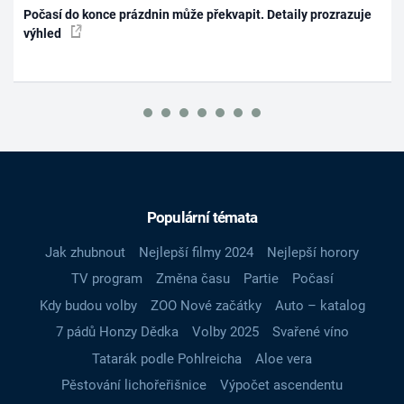
Počasí do konce prázdnin může překvapit. Detaily prozrazuje
výhled
Populární témata
Jak zhubnout
Nejlepší filmy 2024
Nejlepší horory
TV program
Změna času
Partie
Počasí
Kdy budou volby
ZOO Nové začátky
Auto – katalog
7 pádů Honzy Dědka
Volby 2025
Svařené víno
Tatarák podle Pohlreicha
Aloe vera
Pěstování lichořeřišnice
Výpočet ascendentu