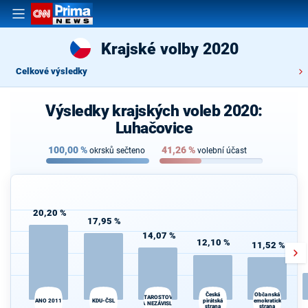
Krajské volby 2020
Celkové výsledky
Výsledky krajských voleb 2020:
Luhačovice
100,00
%
41,26
%
okrsků sečteno
volební účast
20,20 %
17,95 %
14,07 %
12,10 %
11,52 %
Česká
Občanská
STAROSTOVÉ
ANO 2011
KDU-ČSL
pirátská
demokratická
A NEZÁVISLÍ
strana
strana