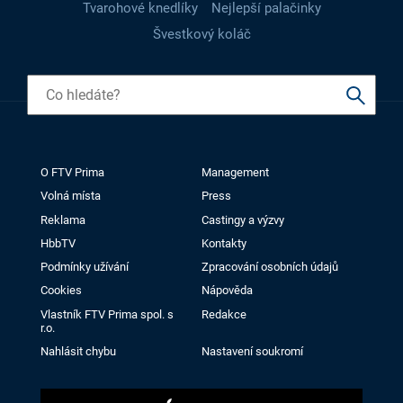
Tvarohové knedlíky
Nejlepší palačinky
Švestkový koláč
O FTV Prima
Management
Volná místa
Press
Reklama
Castingy a výzvy
HbbTV
Kontakty
Podmínky užívání
Zpracování osobních údajů
Cookies
Nápověda
Vlastník FTV Prima spol. s
Redakce
r.o.
Nahlásit chybu
Nastavení soukromí