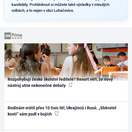
kandidáty. Prohlédnout si můžete také výsledky v minulých
volbách, a to nejen v obci Luhačovice.
Rozpohybují české školství ředitelé? Resort věří, že nový
nástroj utne nekonečné debaty
Rodinám vrátil přes 10 tisíc těl, Ukrajinců i Rusů. „Sběratel
kostí“ sám padl v bojích