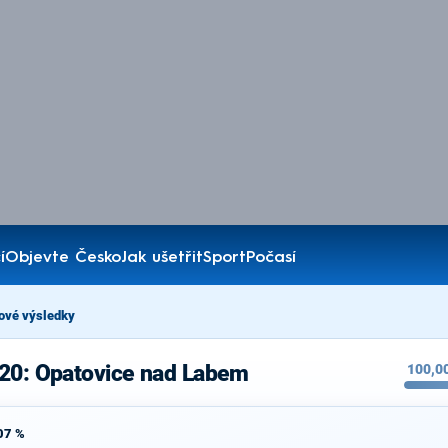
í
Objevte Česko
Jak ušetřit
Sport
Počasí
ové výsledky
020: Opatovice nad Labem
100,0
07 %