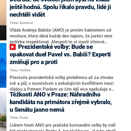
hlava státu Petr Pavel. Daleko za ním pak bookmakeři
zmiňují dva výrazné politiky ANO, tedy premiéra
ještě hodná. Spolu říkalo pravdu, lidé ji
Andreje Babiše a ministra průmyslu Karla Havlíčka.
nechtěli vidět
Oblíbeným tipem samotných sázkařů je poslanec za
Téma: Rozhovor
Motoristy Filip Turek. Politolog Jan Kubáček nicméně
o případné kandidatuře kohokoliv ze zmíněné trojice
Vláda Andreje Babiše (ANO) je prvním kabinetem od
značně pochybuje. Podle něj současná koalice dosud
revoluce, který dává každý den najevo, že justici není
nemá osobu, která by Pavlovi mohla konkurovat.
potřeba respektovat. Alespoň to si myslí stínová
Prezidentské volby: Bude se
ministryně spravedlnosti ODS Eva Decroix. V
rozhovoru pro CNN Prima NEWS si nebrala servítky
opakovat duel Pavel vs. Babiš? Experti
ohledně politického výkonu svého nástupce Jeronýma
zmiňují pro a proti
Tejce (za ANO) či vládní zmocněnkyně pro lidská
Téma: Politika
práva Taťány Malé (ANO). Označením „svoloč“ na
adresu vlády prý byla ještě hodná. Decroix se také
Přestože prezidentské volby proběhnou až za zhruba
vrátila k volební porážce koalice Spolu či promluvila o
rok a půl, v souvislosti s eskalujícím konfliktem mezi
hnutí Naše Česko Martina Kuby.
vládou a Petrem Pavlem se čím dál více spekuluje o
Těžkosti ANO v Praze: Náhradního
tom, koho by do bitvy o Hrad mohla vyslat současná
koalice. Někteří političtí komentátoři znovu vytahují
kandidáta na primátora zřejmě vybralo,
jméno premiéra Andreje Babiše (ANO). Jak moc je
u Senátu jasno nemá
pravděpodobné, že se v prezidentských volbách 2028
Téma: Praha
bude znovu opakovat souboj z roku 2023?
Lídrem hnutí ANO pro pražské komunální volby by měl
být místostarosta Prahy 4 Jan Hušbauer. „V tuto chvíli