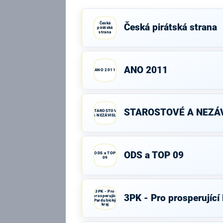
Česká
Česká pirátská strana
pirátská
strana
ANO 2011
ANO 2011
STAROSTOVÉ A NEZÁV
STAROSTOVÉ
A NEZÁVISLÍ
ODS a TOP 09
ODS a TOP
09
3PK - Pro
3PK - Pro prosperující
prosperující
Pardubický
kraj