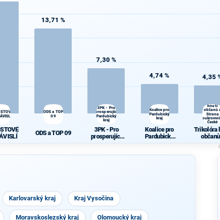
13,71 %
7,30 %
4,74 %
4,35 
Trikolór
hnutí
3PK - Pro
Koalice pro
občanů 
OSTOVÉ
ODS a TOP
prosperující
Pardubický
Strana
ÁVISLÍ
09
Pardubický
kraj
soukromn
kraj
České
republik
OSTOVÉ
3PK - Pro
Koalice pro
Trikolóra 
ODS a TOP 09
ÁVISLÍ
prosperující
Pardubický
občanů
Pardubický
kraj
Stran
kraj
soukrom
Česk
republi
Karlovarský kraj
Kraj Vysočina
Moravskoslezský kraj
Olomoucký kraj