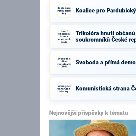
Koalice pro
Koalice pro Pardubický
Pardubický
kraj
Trikolóra
hnutí
Trikolóra hnutí občanů
občanů a
Strana
soukromníků České rep
soukromníků
České
republiky
Svoboda a
Svoboda a přímá demo
přímá
demokracie
(SPD)
Komunistická
Komunistická strana Č
strana Čech a
Moravy
Nejnovější příspěvky k tématu