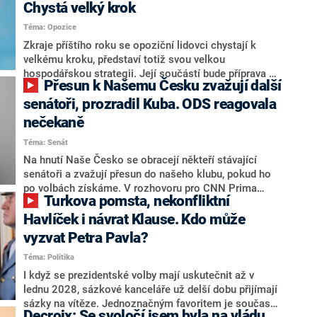
Chystá velký krok
Téma: Opozice
Zkraje příštího roku se opoziční lidovci chystají k
velkému kroku, představí totiž svou velkou
hospodářskou strategii. Její součástí bude příprava na
Přesun k Našemu Česku zvažují další
stárnutí populace, řekl ve středu na setkání s novináři
nový předseda lidovců Jan Grolich. Ten zároveň v
senátoři, prozradil Kuba. ODS reagovala
senátních volbách kandiduje ve Vyškově. Popsal i
nečekaně
aktivitu opozice, o níž vládní strany nebo političtí
Téma: Senát
komentátoři mluví jako o slabé a v defenzivě. „Je to
úmorná práce upozorňovat na chyby vlády. Ministři s
Na hnutí Naše Česko se obracejí někteří stávající
námi navíc nechodí do debat. Chceme ale ukazovat
senátoři a zvažují přesun do našeho klubu, pokud ho
svoje témata,“ odpověděl Grolich na dotaz CNN Prima
po volbách získáme. V rozhovoru pro CNN Prima
Turkova pomsta, nekonfliktní
NEWS.
NEWS to řekl zakladatel hnutí a jihočeský hejtman
Martin Kuba. Konkrétní nebyl, ale získat by takto mohl
Havlíček i návrat Klause. Kdo může
například senátora Zdeňka Hrabu, který je dnes
vyzvat Petra Pavla?
součástí klubu ODS a TOP 09. Hraba to na dotaz
Téma: Politika
redakce nevyloučil. Předseda klubu senátorů ODS
Zdeněk Nytra redakci řekl, že počítá s odchodem
I když se prezidentské volby mají uskutečnit až v
některých senátorů z klubu a že Naše Česko není
lednu 2028, sázkové kanceláře už delší dobu přijímají
nepřítel, ale soupeř.
sázky na vítěze. Jednoznačným favoritem je současná
Decroix: Se svoločí jsem byla na vládu