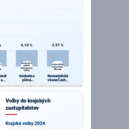
%
4,10 %
3,97 %
a
Svoboda a
a
Komunistická
přímá
strana Čech a
demokracie
íků
Moravy
(SPD)
y
hnutí
Svoboda a
Komunistická
 a
přímá
strana Čech a
a
demokracie
Moravy
níků
(SPD)
é
ky
Volby do krajských
zastupitelstev
Krajské volby 2024