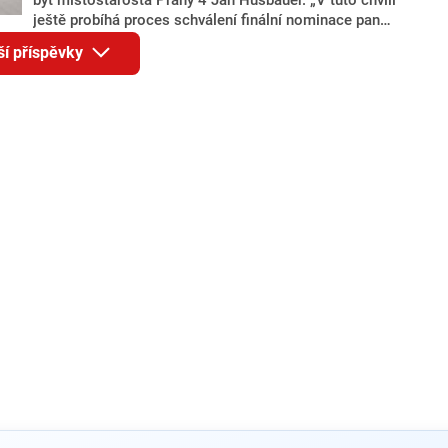
ještě probíhá proces schválení finální nominace pana
Jana Hušbauera Výborem hnutí ANO,“ uvedl pro
ší příspěvky
redakci místopředseda pražského ANO Martin
Benkovič. O Hušbauerovi se spekulovalo jako o
náhradníkovi v čele pražské kandidátky poté, co
rezignoval po sérii nejasností v majetkových
přiznáních a pořizování bytů Ondřej Prokop. Zároveň
ale stále není jasné, kdo bude za ANO kandidovat ve
dvou ze tří pražských obvodů do horní komory
parlamentu. ANO má v Praze dlouhodobě horší
výsledky než ve zbytku republiky.