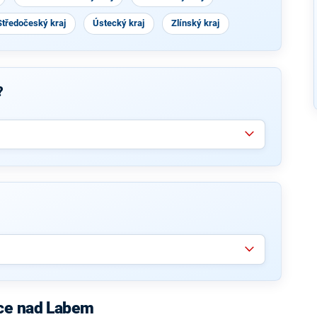
Středočeský kraj
Ústecký kraj
Zlínský kraj
?
ice nad Labem