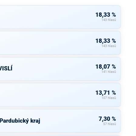
18,33 %
143 hlasů
18,33 %
143 hlasů
18,07 %
ISLÍ
141 hlasů
13,71 %
107 hlasů
7,30 %
 Pardubický kraj
57 hlasů