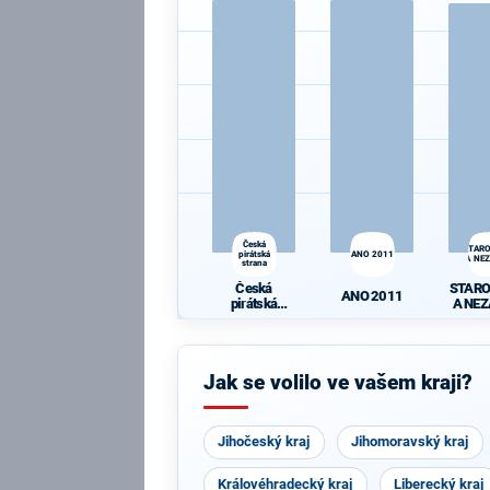
Česká
STAR
pirátská
ANO 2011
A NEZ
strana
Česká
STAR
ANO 2011
pirátská
A NEZ
strana
Jak se volilo ve vašem kraji?
Jihočeský kraj
Jihomoravský kraj
Královéhradecký kraj
Liberecký kraj