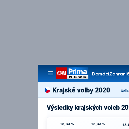
Domácí
Zahranič
Pořady
Krajské volby 2020
Celk
Výsledky krajských voleb 2
18,33 %
18,33 %
18,