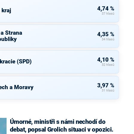
4,74 %
 kraj
37 hlasů
 a Strana
4,35 %
ubliky
34 hlasů
4,10 %
kracie (SPD)
32 hlasů
3,97 %
ech a Moravy
31 hlasů
Úmorné, ministři s námi nechodí do
debat, popsal Grolich situaci v opozici.