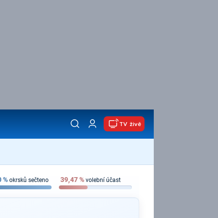
TV živě
0
%
39,47
%
okrsků sečteno
volební účast