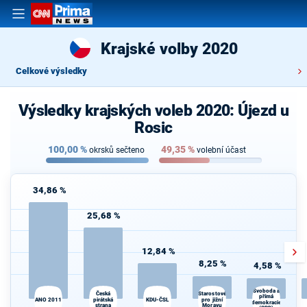
Krajské volby 2020
Celkové výsledky
Výsledky krajských voleb 2020: Újezd u
Rosic
100,00
%
49,35
%
okrsků sečteno
volební účast
34,86 %
25,68 %
12,84 %
8,25 %
4,58 %
Svoboda a
Česká
Starostové
K
přímá
ANO 2011
pirátská
KDU-ČSL
pro jižní
s
demokracie
strana
Moravu