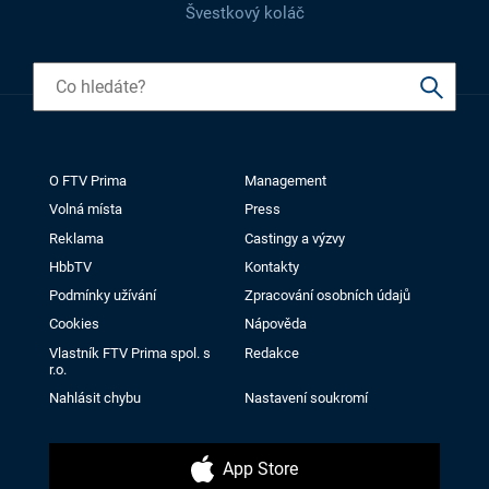
Švestkový koláč
O FTV Prima
Management
Volná místa
Press
Reklama
Castingy a výzvy
HbbTV
Kontakty
Podmínky užívání
Zpracování osobních údajů
Cookies
Nápověda
Vlastník FTV Prima spol. s
Redakce
r.o.
Nahlásit chybu
Nastavení soukromí
App Store