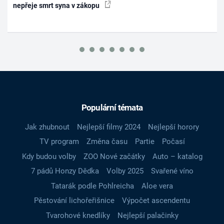
nepřeje smrt syna v zákopu
Populární témata
Jak zhubnout
Nejlepší filmy 2024
Nejlepší horory
TV program
Změna času
Partie
Počasí
Kdy budou volby
ZOO Nové začátky
Auto – katalog
7 pádů Honzy Dědka
Volby 2025
Svařené víno
Tatarák podle Pohlreicha
Aloe vera
Pěstování lichořeřišnice
Výpočet ascendentu
Tvarohové knedlíky
Nejlepší palačinky