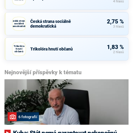
4 hlasů
2,75 %
Česká strana sociálně
Česká strana
sociálně
demokratická
demokratická
3 hlasů
1,83 %
Trikolóra
Trikolóra hnutí občanů
hnutí
občanů
2 hlasů
Nejnovější příspěvky k tématu
6 fotografií
Kuba: Stát nemá garantovat nekonečný