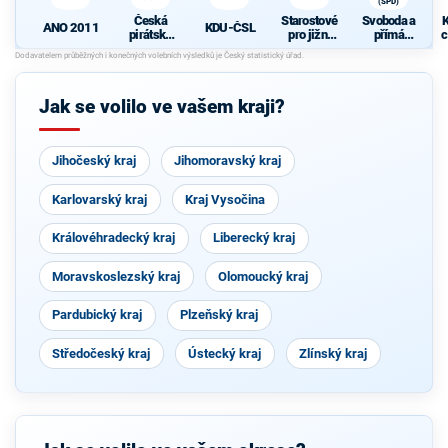
(SPD)
Česká
Starostové
Svoboda a
K
ANO 2011
KDU-ČSL
pirátská
pro jižní
přímá
c
strana
Moravu
demokraci
e (SPD)
Jak se volilo ve vašem kraji?
Jihočeský kraj
Jihomoravský kraj
Karlovarský kraj
Kraj Vysočina
Královéhradecký kraj
Liberecký kraj
Moravskoslezský kraj
Olomoucký kraj
Pardubický kraj
Plzeňský kraj
Středočeský kraj
Ústecký kraj
Zlínský kraj