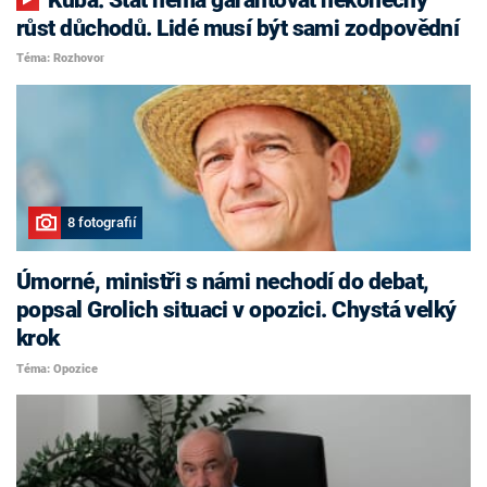
růst důchodů. Lidé musí být sami zodpovědní
Téma: Rozhovor
8 fotografií
Úmorné, ministři s námi nechodí do debat,
popsal Grolich situaci v opozici. Chystá velký
krok
Téma: Opozice