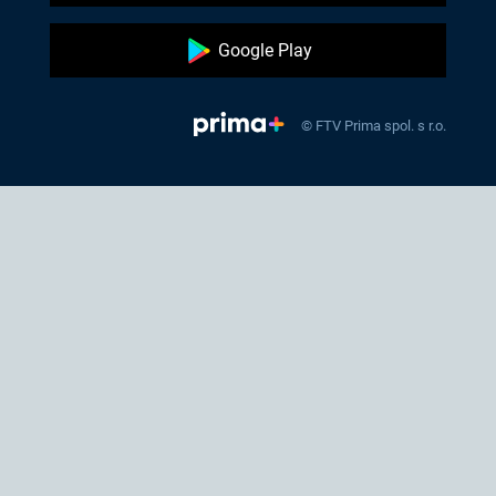
Google Play
© FTV Prima spol. s r.o.