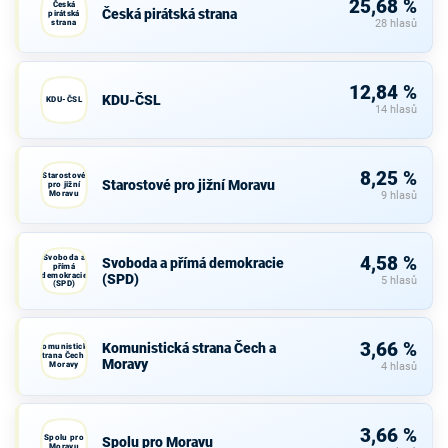
25,68 %
Česká
Česká pirátská strana
pirátská
strana
28 hlasů
12,84 %
KDU-ČSL
KDU-ČSL
14 hlasů
8,25 %
Starostové
Starostové pro jižní Moravu
pro jižní
Moravu
9 hlasů
Svoboda a
4,58 %
Svoboda a přímá demokracie
přímá
demokracie
(SPD)
5 hlasů
(SPD)
3,66 %
Komunistická strana Čech a
Komunistická
strana Čech a
Moravy
Moravy
4 hlasů
3,66 %
Spolu pro
Spolu pro Moravu
Moravu