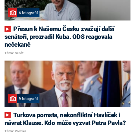
6 fotografií
Přesun k Našemu Česku zvažují další
senátoři, prozradil Kuba. ODS reagovala
nečekaně
Téma: Senát
9 fotografií
Turkova pomsta, nekonfliktní Havlíček i
návrat Klause. Kdo může vyzvat Petra Pavla?
Téma: Politika