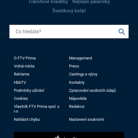
Tvarohové knedlíky
Nejlepší palačinky
Švestkový koláč
O FTV Prima
Management
Volná místa
Press
Reklama
Castingy a výzvy
HbbTV
Kontakty
Podmínky užívání
Zpracování osobních údajů
Cookies
Nápověda
Vlastník FTV Prima spol. s
Redakce
r.o.
Nahlásit chybu
Nastavení soukromí