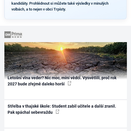
kandidáty. Prohlédnout si můžete také výsledky v minulých
volbách, a to nejen v obci Trpísty.
Letošní vlna veder? Nic moc, míní vědci. Vysvětlili, proč rok
2027 bude zřejmě daleko horší
Střelba v thajské škole: Student zabil učitele a další zranil.
Pak spáchal sebevraždu