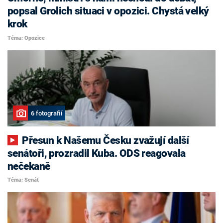
popsal Grolich situaci v opozici. Chystá velký
krok
Téma: Opozice
6 fotografií
Přesun k Našemu Česku zvažují další
senátoři, prozradil Kuba. ODS reagovala
nečekaně
Téma: Senát