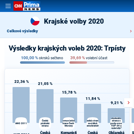
Krajské volby 2020
Celkové výsledky
Výsledky krajských voleb 2020: Trpísty
100,00
%
39,69
%
okrsků sečteno
volební účast
22,36 %
21,05 %
15,78 %
11,84 %
9,21 %
Občanská
demokratická
Česká
Česká strana
Komunistická
strana s
ANO 2011
pirátská
strana Čech a
sociálně
podporou
strana
Moravy
demokratická
TOP 09 a
nezávislých
starostů
Česká
Komunisti
Česká
Občanská
S