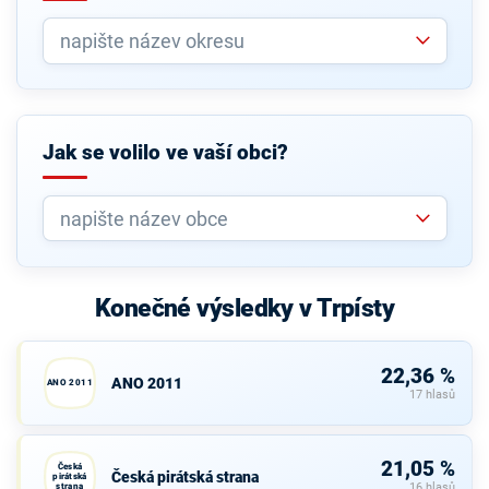
Jak se volilo ve vaší obci?
Konečné výsledky v Trpísty
22,36 %
ANO 2011
ANO 2011
17 hlasů
21,05 %
Česká
Česká pirátská strana
pirátská
strana
16 hlasů