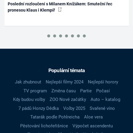
Poslední rozloučení s Milanem Knížákem: Smuteční řec
pronesou Klaus i Klempíř
Populární témata
Jak zhubnout
Nejlepší filmy 2024
Nejlepší horory
TV program
Změna času
Partie
Počasí
Kdy budou volby
ZOO Nové začátky
Auto – katalog
7 pádů Honzy Dědka
Volby 2025
Svařené víno
Tatarák podle Pohlreicha
Aloe vera
Pěstování lichořeřišnice
Výpočet ascendentu