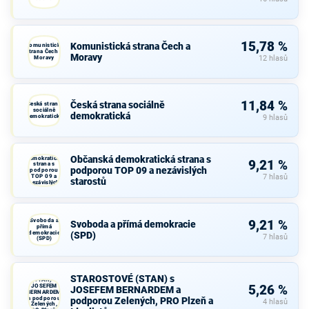
15,78 %
Komunistická strana Čech a
Komunistická
strana Čech a
Moravy
Moravy
12 hlasů
11,84 %
Česká strana sociálně
Česká strana
sociálně
demokratická
demokratická
9 hlasů
Občanská
Občanská demokratická strana s
demokratická
9,21 %
strana s
podporou TOP 09 a nezávislých
podporou
TOP 09 a
7 hlasů
starostů
nezávislých
starostů
Svoboda a
9,21 %
Svoboda a přímá demokracie
přímá
demokracie
(SPD)
7 hlasů
(SPD)
STAROSTOVÉ
STAROSTOVÉ (STAN) s
(STAN) s
JOSEFEM
5,26 %
JOSEFEM BERNARDEM a
BERNARDEM
a podporou
podporou Zelených, PRO Plzeň a
4 hlasů
Zelených,