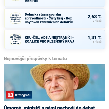
Idealistů
PRO Plzeň a
Idealistů
Dělnická
strana
Dělnická strana sociální
sociální
2,63 %
spravedlnosti
spravedlnosti - Čistý kraj - Bez
- Čistý kraj -
2 hlasů
Bez ubytoven
ubytoven zahraničních dělníků!
zahraničních
dělníků!
KDU-ČSL,
ADS A
1,31 %
KDU-ČSL, ADS A NESTRANÍCI -
NESTRANÍCI
- KOALICE
KOALICE PRO PLZEŇSKÝ KRAJ
PRO
1 hlasů
PLZEŇSKÝ
KRAJ
Nejnovější příspěvky k tématu
8 fotografií
Úmorné, ministři s námi nechodí do debat,