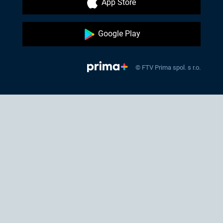
App Store
Google Play
© FTV Prima spol. s r.o.