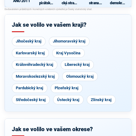
ANO 2011
pirátská
cká strana
strana
demokrati
strana
Čech a
sociálně
cká strana
d
Moravy
demokrati
s podporou
cká
TOP 09 a
nezávislýc
Jak se volilo ve vašem kraji?
h starostů
Jihočeský kraj
Jihomoravský kraj
Karlovarský kraj
Kraj Vysočina
Královéhradecký kraj
Liberecký kraj
Moravskoslezský kraj
Olomoucký kraj
Pardubický kraj
Plzeňský kraj
Středočeský kraj
Ústecký kraj
Zlínský kraj
Jak se volilo ve vašem okrese?