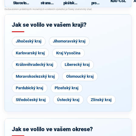
KDU-ČSL
A
Starostové
strana
pirátská
pro
pro občany
sociálně
strana
Vysočinu
demokrati
cká
Jak se volilo ve vašem kraji?
Jihočeský kraj
Jihomoravský kraj
Karlovarský kraj
Kraj Vysočina
Královéhradecký kraj
Liberecký kraj
Moravskoslezský kraj
Olomoucký kraj
Pardubický kraj
Plzeňský kraj
Středočeský kraj
Ústecký kraj
Zlínský kraj
Jak se volilo ve vašem okrese?