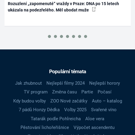
Rozuzlení „zapomenuté“ vraždy v Praze: DNA po 15 letech
ukázala na podezřelého. Měl ubodat muže
Populární témata
Jak zhubnout
Nejlepší filmy 2024
Nejlepší horory
TV program
Změna času
Partie
Počasí
Kdy budou volby
ZOO Nové začátky
Auto – katalog
7 pádů Honzy Dědka
Volby 2025
Svařené víno
Tatarák podle Pohlreicha
Aloe vera
Pěstování lichořeřišnice
Výpočet ascendentu