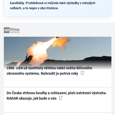
kandidáty. Prohlédnout si můžete také výsledky v minulých
volbách, a to nejen v obci Knínice.
CNN: USA už vystřílely většinu raket svého klíčového
obranného systému. Nahradit je potrvá roky
Do Česka vtrhnou bouřky a ochlazení, platí extrémní výstraha.
RADAR ukazuje, jak bude u vás