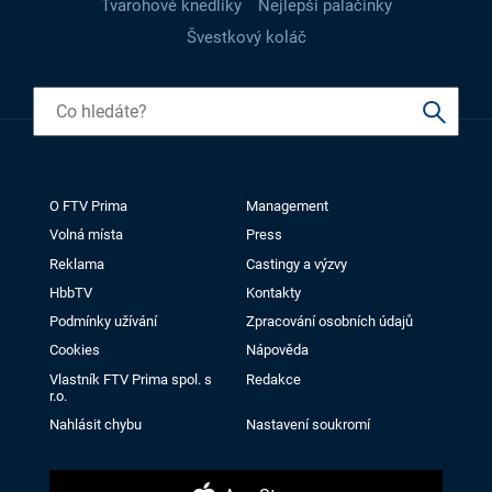
Tvarohové knedlíky
Nejlepší palačinky
Švestkový koláč
O FTV Prima
Management
Volná místa
Press
Reklama
Castingy a výzvy
HbbTV
Kontakty
Podmínky užívání
Zpracování osobních údajů
Cookies
Nápověda
Vlastník FTV Prima spol. s
Redakce
r.o.
Nahlásit chybu
Nastavení soukromí