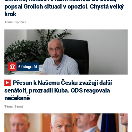
popsal Grolich situaci v opozici. Chystá velký
krok
Téma: Opozice
6 fotografií
Přesun k Našemu Česku zvažují další
senátoři, prozradil Kuba. ODS reagovala
nečekaně
Téma: Senát