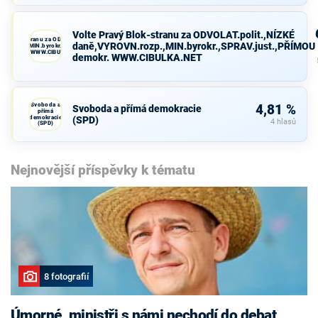
Volte Pravý Blok-stranu za ODVOLAT.polit.,NÍZKÉ
avý Blok-stranu za ODVOLAT.polit.,NÍZKÉ
daně,VYROVN.rozp.,MIN.byrokr.,SPRAV.just.,PŘÍMOU
VN.rozp.,MIN.byrokr.,SPRAV.just.,PŘÍMOU
demokr. WWW.CIBULKA.NET
demokr. WWW.CIBULKA.NET
Svoboda a
4,81 %
Svoboda a přímá demokracie
přímá
demokracie
(SPD)
4 hlasů
(SPD)
Nejnovější příspěvky k tématu
8 fotografií
Úmorné, ministři s námi nechodí do debat,