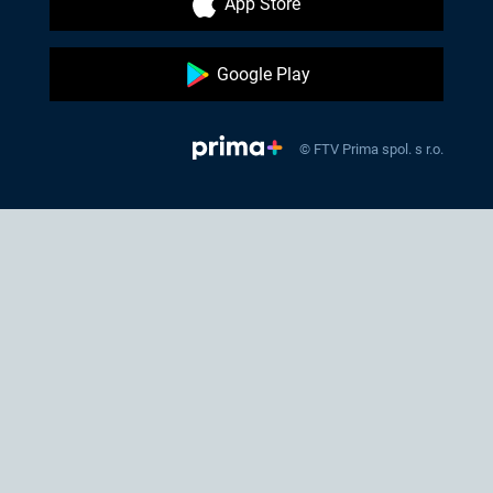
App Store
Google Play
© FTV Prima spol. s r.o.