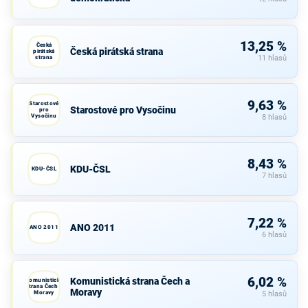
13,25 %
Česká
Česká pirátská strana
pirátská
strana
11 hlasů
9,63 %
Starostové
Starostové pro Vysočinu
pro
Vysočinu
8 hlasů
8,43 %
KDU-ČSL
KDU-ČSL
7 hlasů
7,22 %
ANO 2011
ANO 2011
6 hlasů
6,02 %
Komunistická strana Čech a
Komunistická
strana Čech a
Moravy
Moravy
5 hlasů