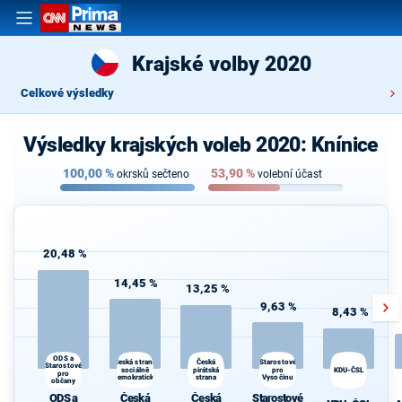
Krajské volby 2020
Celkové výsledky
Výsledky krajských voleb 2020: Knínice
100,00
%
53,90
%
okrsků sečteno
volební účast
20,48 %
14,45 %
13,25 %
9,63 %
8,43 %
ODS a
Česká strana
Starostové
Česká
Starostové
sociálně
pirátská
pro
KDU-ČSL
pro
demokratická
strana
Vysočinu
občany
ODS a
Česká
Česká
Starostové