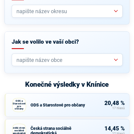
Jak se volilo ve vaší obci?
Konečné výsledky v Knínice
ODS a
20,48 %
Starostové
ODS a Starostové pro občany
pro
17 hlasů
občany
14,45 %
Česká strana sociálně
Česká strana
sociálně
demokratická
demokratická
12 hlasů