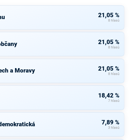
21,05 %
nu
8 hlasů
21,05 %
občany
8 hlasů
21,05 %
ech a Moravy
8 hlasů
18,42 %
7 hlasů
7,89 %
 demokratická
3 hlasů