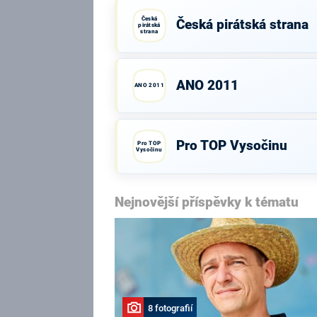
Česká
Česká pirátská strana
pirátská
strana
ANO 2011
ANO 2011
Pro TOP Vysočinu
Pro TOP
Vysočinu
Nejnovější příspěvky k tématu
8 fotografií