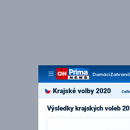
Domácí
Zahranič
Pořady
Krajské volby 2020
Celk
Výsledky krajských voleb 20