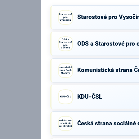
Starostové
Starostové pro Vysoči
pro
Vysočinu
ODS a
ODS a Starostové pro 
Starostové
pro
občany
Komunistická
Komunistická strana Č
strana Čech a
Moravy
KDU-ČSL
KDU-ČSL
Česká strana
Česká strana sociálně
sociálně
demokratická