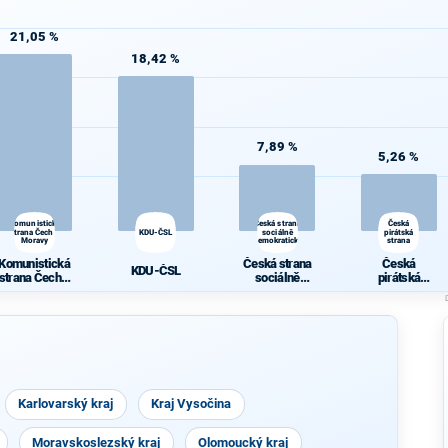
21,05 %
18,42 %
7,89 %
5,26 %
Komunistická
Česká strana
Česká
strana Čech a
KDU-ČSL
sociálně
pirátská
Moravy
demokratická
strana
Komunistická
Česká strana
Česká
KDU-ČSL
strana Čech a
sociálně
pirátská
Moravy
demokratická
strana
Karlovarský kraj
Kraj Vysočina
Moravskoslezský kraj
Olomoucký kraj