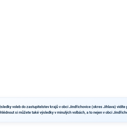
náhradníkovi v čele pražské kandidátky poté, co
rezignoval po sérii nejasností v majetkových
přiznáních a pořizování bytů Ondřej Prokop. Zároveň
ale stále není jasné, kdo bude za ANO kandidovat ve
dvou ze tří pražských obvodů do horní komory
parlamentu. ANO má v Praze dlouhodobě horší
výsledky než ve zbytku republiky.
ledky voleb do zastupitelstev krajů v obci Jindřichovice (okres Jihlava) vidíte p
ohlédnout si můžete také výsledky v minulých volbách, a to nejen v obci Jindřich