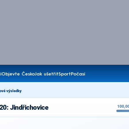
í
Objevte Česko
Jak ušetřit
Sport
Počasí
ové výsledky
20: Jindřichovice
100,0