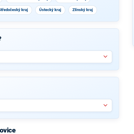
Středočeský kraj
Ústecký kraj
Zlínský kraj
?
ovice