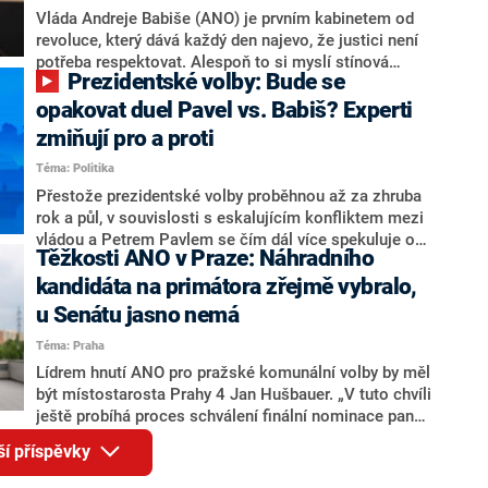
o případné kandidatuře kohokoliv ze zmíněné trojice
Vláda Andreje Babiše (ANO) je prvním kabinetem od
značně pochybuje. Podle něj současná koalice dosud
revoluce, který dává každý den najevo, že justici není
nemá osobu, která by Pavlovi mohla konkurovat.
potřeba respektovat. Alespoň to si myslí stínová
Prezidentské volby: Bude se
ministryně spravedlnosti ODS Eva Decroix. V
rozhovoru pro CNN Prima NEWS si nebrala servítky
opakovat duel Pavel vs. Babiš? Experti
ohledně politického výkonu svého nástupce Jeronýma
zmiňují pro a proti
Tejce (za ANO) či vládní zmocněnkyně pro lidská
Téma: Politika
práva Taťány Malé (ANO). Označením „svoloč“ na
adresu vlády prý byla ještě hodná. Decroix se také
Přestože prezidentské volby proběhnou až za zhruba
vrátila k volební porážce koalice Spolu či promluvila o
rok a půl, v souvislosti s eskalujícím konfliktem mezi
hnutí Naše Česko Martina Kuby.
vládou a Petrem Pavlem se čím dál více spekuluje o
Těžkosti ANO v Praze: Náhradního
tom, koho by do bitvy o Hrad mohla vyslat současná
koalice. Někteří političtí komentátoři znovu vytahují
kandidáta na primátora zřejmě vybralo,
jméno premiéra Andreje Babiše (ANO). Jak moc je
u Senátu jasno nemá
pravděpodobné, že se v prezidentských volbách 2028
Téma: Praha
bude znovu opakovat souboj z roku 2023?
Lídrem hnutí ANO pro pražské komunální volby by měl
být místostarosta Prahy 4 Jan Hušbauer. „V tuto chvíli
ještě probíhá proces schválení finální nominace pana
Jana Hušbauera Výborem hnutí ANO,“ uvedl pro
ší příspěvky
redakci místopředseda pražského ANO Martin
Benkovič. O Hušbauerovi se spekulovalo jako o