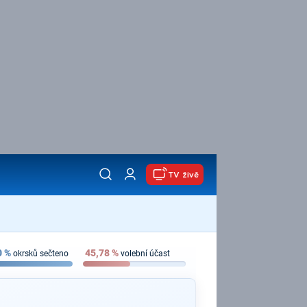
TV živě
0
%
45,78
%
okrsků sečteno
volební účast