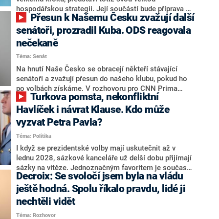
hospodářskou strategii. Její součástí bude příprava na
Přesun k Našemu Česku zvažují další
stárnutí populace, řekl ve středu na setkání s novináři
nový předseda lidovců Jan Grolich. Ten zároveň v
senátoři, prozradil Kuba. ODS reagovala
senátních volbách kandiduje ve Vyškově. Popsal i
nečekaně
aktivitu opozice, o níž vládní strany nebo političtí
Téma: Senát
komentátoři mluví jako o slabé a v defenzivě. „Je to
úmorná práce upozorňovat na chyby vlády. Ministři s
Na hnutí Naše Česko se obracejí někteří stávající
námi navíc nechodí do debat. Chceme ale ukazovat
senátoři a zvažují přesun do našeho klubu, pokud ho
svoje témata,“ odpověděl Grolich na dotaz CNN Prima
po volbách získáme. V rozhovoru pro CNN Prima
Turkova pomsta, nekonfliktní
NEWS.
NEWS to řekl zakladatel hnutí a jihočeský hejtman
Martin Kuba. Konkrétní nebyl, ale získat by takto mohl
Havlíček i návrat Klause. Kdo může
například senátora Zdeňka Hrabu, který je dnes
vyzvat Petra Pavla?
součástí klubu ODS a TOP 09. Hraba to na dotaz
Téma: Politika
redakce nevyloučil. Předseda klubu senátorů ODS
Zdeněk Nytra redakci řekl, že počítá s odchodem
I když se prezidentské volby mají uskutečnit až v
některých senátorů z klubu a že Naše Česko není
lednu 2028, sázkové kanceláře už delší dobu přijímají
nepřítel, ale soupeř.
sázky na vítěze. Jednoznačným favoritem je současná
Decroix: Se svoločí jsem byla na vládu
hlava státu Petr Pavel. Daleko za ním pak bookmakeři
zmiňují dva výrazné politiky ANO, tedy premiéra
ještě hodná. Spolu říkalo pravdu, lidé ji
Andreje Babiše a ministra průmyslu Karla Havlíčka.
nechtěli vidět
Oblíbeným tipem samotných sázkařů je poslanec za
Téma: Rozhovor
Motoristy Filip Turek. Politolog Jan Kubáček nicméně