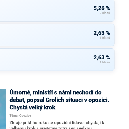
5,26 %
2 hlasů
2,63 %
1 hlasů
2,63 %
1 hlasů
Úmorné, ministři s námi nechodí do
debat, popsal Grolich situaci v opozici.
Chystá velký krok
Téma: Opozice
Zkraje příštího roku se opoziční lidovci chystají k
velkému kroku, představí totiž svou velkou