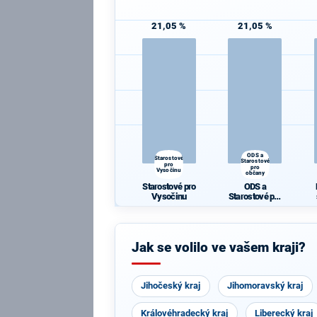
21,05 %
21,05 %
ODS a
Starostové
Starostové
pro
pro
Vysočinu
občany
Starostové pro
ODS a
Vysočinu
Starostové pro
občany
Jak se volilo ve vašem kraji?
Jihočeský kraj
Jihomoravský kraj
Královéhradecký kraj
Liberecký kraj