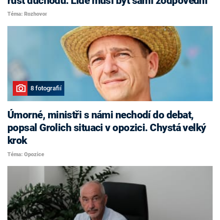
růst důchodů. Lidé musí být sami zodpovědní
Téma: Rozhovor
8 fotografií
Úmorné, ministři s námi nechodí do debat,
popsal Grolich situaci v opozici. Chystá velký
krok
Téma: Opozice