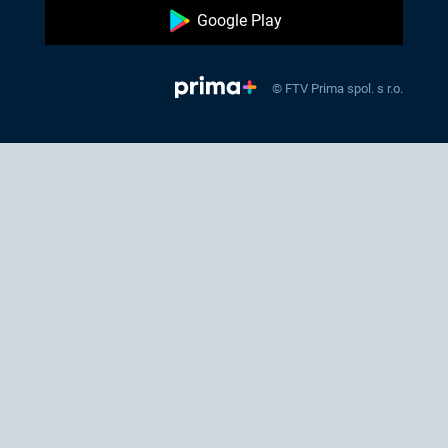
Google Play
© FTV Prima spol. s r.o.