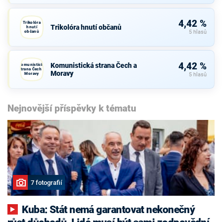
4,42 %
Trikolóra
Trikolóra hnutí občanů
hnutí
občanů
5 hlasů
4,42 %
Komunistická strana Čech a
Komunistická
strana Čech a
Moravy
Moravy
5 hlasů
Nejnovější příspěvky k tématu
7 fotografií
Kuba: Stát nemá garantovat nekonečný