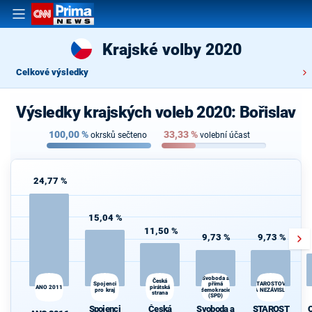
Krajské volby 2020
Celkové výsledky
Výsledky krajských voleb 2020: Bořislav
100,00
%
33,33
%
okrsků sečteno
volební účast
24,77 %
15,04 %
11,50 %
9,73 %
9,73 %
Svoboda a
Česká
STAROSTOVÉ
Spojenci
přímá
ANO 2011
pirátská
d
pro kraj
demokracie
A NEZÁVISLÍ
strana
(SPD)
Spojenci
Česká
Svoboda a
STAROST