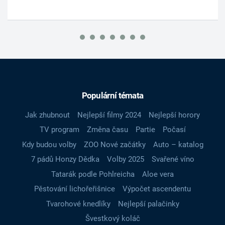
Populární témata
Jak zhubnout
Nejlepší filmy 2024
Nejlepší horory
TV program
Změna času
Partie
Počasí
Kdy budou volby
ZOO Nové začátky
Auto – katalog
7 pádů Honzy Dědka
Volby 2025
Svařené víno
Tatarák podle Pohlreicha
Aloe vera
Pěstování lichořeřišnice
Výpočet ascendentu
Tvarohové knedlíky
Nejlepší palačinky
Švestkový koláč