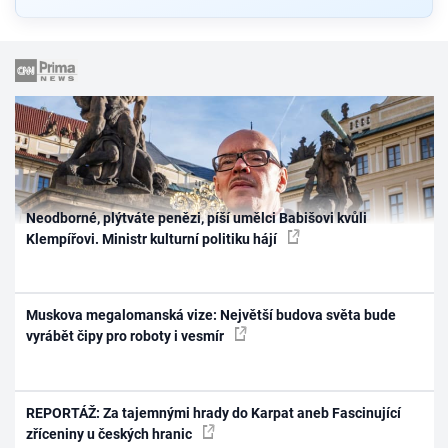
Neodborné, plýtváte penězi, píší umělci Babišovi kvůli
Klempířovi. Ministr kulturní politiku hájí
Muskova megalomanská vize: Největší budova světa bude
vyrábět čipy pro roboty i vesmír
REPORTÁŽ: Za tajemnými hrady do Karpat aneb Fascinující
zříceniny u českých hranic