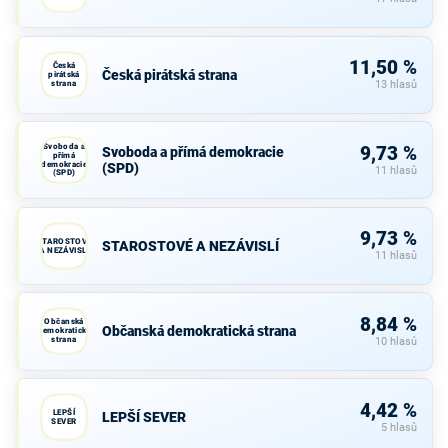
11,50 %
Česká
Česká pirátská strana
pirátská
strana
13 hlasů
Svoboda a
9,73 %
Svoboda a přímá demokracie
přímá
demokracie
(SPD)
11 hlasů
(SPD)
9,73 %
STAROSTOVÉ
STAROSTOVÉ A NEZÁVISLÍ
A NEZÁVISLÍ
11 hlasů
8,84 %
Občanská
Občanská demokratická strana
demokratická
strana
10 hlasů
4,42 %
LEPŠÍ
LEPŠÍ SEVER
SEVER
5 hlasů