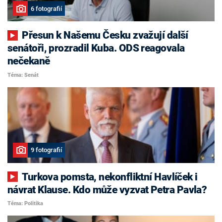
6 fotografií
Přesun k Našemu Česku zvažují další
senátoři, prozradil Kuba. ODS reagovala
nečekaně
Téma: Senát
9 fotografií
Turkova pomsta, nekonfliktní Havlíček i
návrat Klause. Kdo může vyzvat Petra Pavla?
Téma: Politika