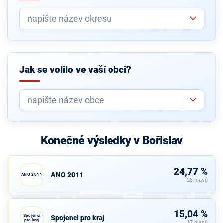
Jak se volilo ve vaší obci?
Konečné výsledky v Bořislav
24,77 %
ANO 2011
ANO 2011
28 hlasů
15,04 %
Spojenci
Spojenci pro kraj
pro kraj
17 hlasů