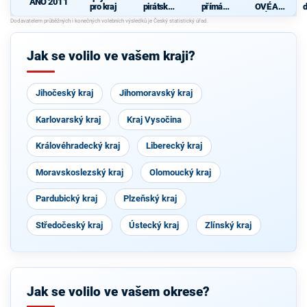
ANO 2011
pro kraj
pirátská
přímá
OVÉ A
d
strana
demokraci
NEZÁVISL
c
e (SPD)
Í
Jak se volilo ve vašem kraji?
Jihočeský kraj
Jihomoravský kraj
Karlovarský kraj
Kraj Vysočina
Královéhradecký kraj
Liberecký kraj
Moravskoslezský kraj
Olomoucký kraj
Pardubický kraj
Plzeňský kraj
Středočeský kraj
Ústecký kraj
Zlínský kraj
Jak se volilo ve vašem okrese?