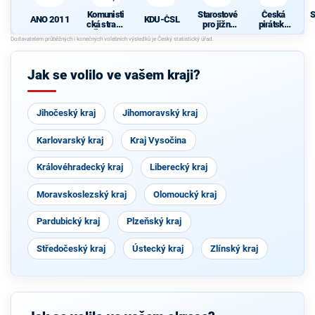
Komunisti
Starostové
Česká
S
KDU-ČSL
ANO 2011
cká strana
pro jižní
pirátská
Čech a
Moravu
strana
d
Moravy
Jak se volilo ve vašem kraji?
Jihočeský kraj
Jihomoravský kraj
Karlovarský kraj
Kraj Vysočina
Královéhradecký kraj
Liberecký kraj
Moravskoslezský kraj
Olomoucký kraj
Pardubický kraj
Plzeňský kraj
Středočeský kraj
Ústecký kraj
Zlínský kraj