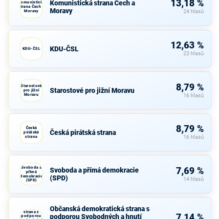
13,18 %
Komunistická strana Čech a
Komunistická
strana Čech a
Moravy
Moravy
24 hlasů
12,63 %
KDU-ČSL
KDU-ČSL
23 hlasů
8,79 %
Starostové
Starostové pro jižní Moravu
pro jižní
Moravu
16 hlasů
8,79 %
Česká
Česká pirátská strana
pirátská
strana
16 hlasů
Svoboda a
7,69 %
Svoboda a přímá demokracie
přímá
demokracie
(SPD)
14 hlasů
(SPD)
Občanská
Občanská demokratická strana s
demokratická
strana s
7,14 %
podporou Svobodných a hnutí
podporou