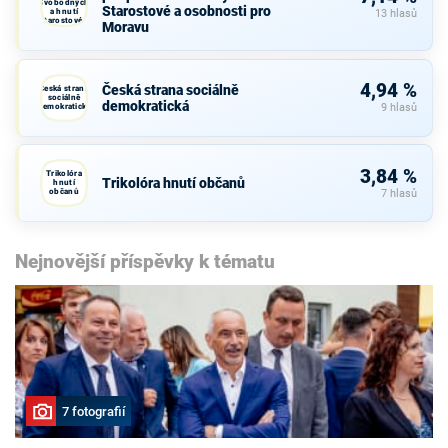
Svobodných
Starostové a osobnosti pro
a hnutí
13 hlasů
Starostové a
Moravu
osobnosti
pro Moravu
4,94 %
Česká strana sociálně
Česká strana
sociálně
demokratická
demokratická
9 hlasů
3,84 %
Trikolóra
Trikolóra hnutí občanů
hnutí
občanů
7 hlasů
Nejnovější příspěvky k tématu
7 fotografií