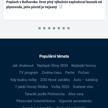
Poplach v Bulharsku: Dron plný výbušnin explodoval kousek od
plynovodu, jeho původ je nejasný
Populární témata
Jak zhubnout
Nejlepší filmy 2024
Nejlepší horory
TV program
Změna času
Partie
Počasí
Kdy budou volby
ZOO Nové začátky
Auto – katalog
7 pádů Honzy Dědka
Volby 2025
Svařené víno
Tatarák podle Pohlreicha
Aloe vera
Pěstování lichořeřišnice
Výpočet ascendentu