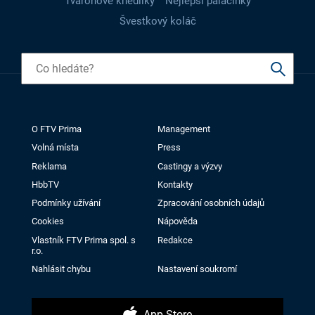
Tvarohové knedlíky
Nejlepší palačinky
Švestkový koláč
O FTV Prima
Management
Volná místa
Press
Reklama
Castingy a výzvy
HbbTV
Kontakty
Podmínky užívání
Zpracování osobních údajů
Cookies
Nápověda
Vlastník FTV Prima spol. s
Redakce
r.o.
Nahlásit chybu
Nastavení soukromí
App Store