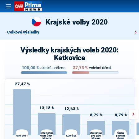
Krajské volby 2020
Celkové výsledky
Výsledky krajských voleb 2020:
Ketkovice
100,00
%
37,73
%
okrsků sečteno
volební účast
27,47 %
13,18 %
12,63 %
8,79 %
8,79 %
Komunistická
Starostové
Česká
strana Čech a
KDU-ČSL
pro jižní
pirátská
ANO 2011
Moravy
Moravu
strana