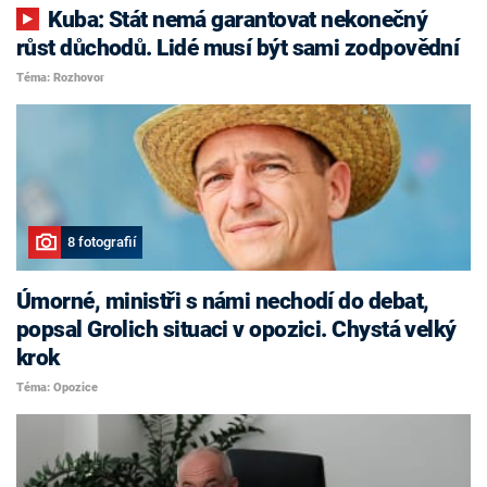
Kuba: Stát nemá garantovat nekonečný
růst důchodů. Lidé musí být sami zodpovědní
Téma: Rozhovor
8 fotografií
Úmorné, ministři s námi nechodí do debat,
popsal Grolich situaci v opozici. Chystá velký
krok
Téma: Opozice