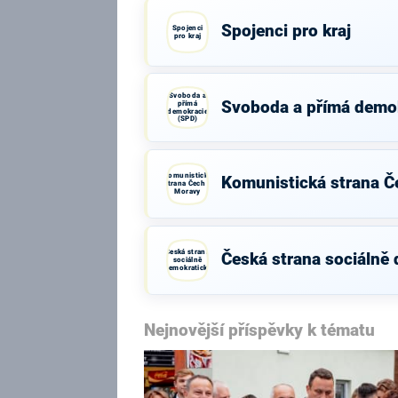
Spojenci pro kraj
Spojenci
pro kraj
Svoboda a
Svoboda a přímá demo
přímá
demokracie
(SPD)
Komunistická
Komunistická strana Č
strana Čech a
Moravy
Česká strana
Česká strana sociálně
sociálně
demokratická
Nejnovější příspěvky k tématu