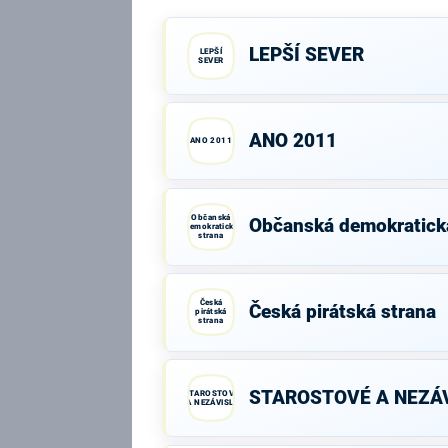
LEPŠÍ SEVER
LEPŠÍ
SEVER
ANO 2011
ANO 2011
Občanská
Občanská demokratick
demokratická
strana
Česká
Česká pirátská strana
pirátská
strana
STAROSTOVÉ A NEZÁV
STAROSTOVÉ
A NEZÁVISLÍ