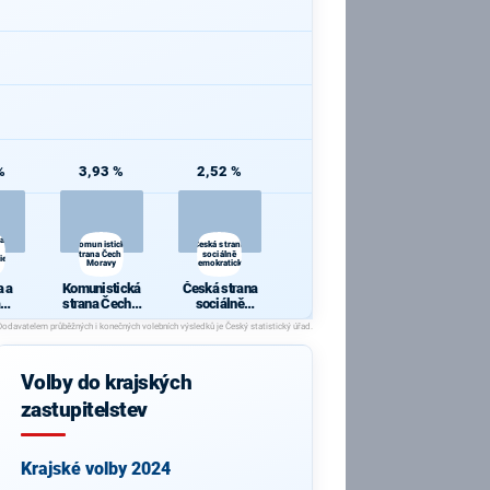
%
3,93 %
2,52 %
 a
Komunistická
Česká strana
strana Čech a
sociálně
ie
Moravy
demokratická
 a
Komunistická
Česká strana
strana Čech a
sociálně
cie
Moravy
demokratická
Volby do krajských
zastupitelstev
Krajské volby 2024