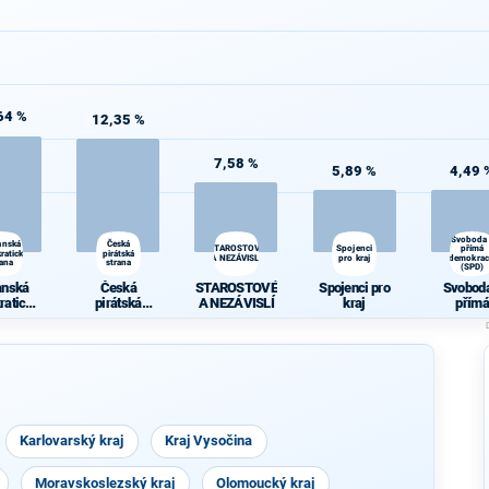
64 %
12,35 %
7,58 %
5,89 %
4,49 
Svoboda
anská
Česká
STAROSTOVÉ
Spojenci
přímá
ratická
pirátská
A NEZÁVISLÍ
pro kraj
demokrac
rana
strana
(SPD)
anská
Česká
STAROSTOVÉ
Spojenci pro
Svoboda
ratická
pirátská
A NEZÁVISLÍ
kraj
přímá
rana
strana
demokra
(SPD)
Karlovarský kraj
Kraj Vysočina
Moravskoslezský kraj
Olomoucký kraj