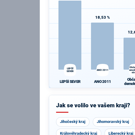
18,53 %
12,
Obč
LEPŠÍ
ANO 2011
demok
SEVER
st
Obč
LEPŠÍ SEVER
ANO 2011
demok
st
Jak se volilo ve vašem kraji?
Jihočeský kraj
Jihomoravský kraj
Královéhradecký kraj
Liberecký kraj