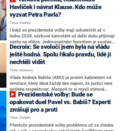
NEWS to řekl zakladatel hnutí a jihočeský hejtman
Martin Kuba. Konkrétní nebyl, ale získat by takto mohl
Havlíček i návrat Klause. Kdo může
například senátora Zdeňka Hrabu, který je dnes
vyzvat Petra Pavla?
součástí klubu ODS a TOP 09. Hraba to na dotaz
Téma: Politika
redakce nevyloučil. Předseda klubu senátorů ODS
Zdeněk Nytra redakci řekl, že počítá s odchodem
I když se prezidentské volby mají uskutečnit až v
některých senátorů z klubu a že Naše Česko není
lednu 2028, sázkové kanceláře už delší dobu přijímají
nepřítel, ale soupeř.
sázky na vítěze. Jednoznačným favoritem je současná
Decroix: Se svoločí jsem byla na vládu
hlava státu Petr Pavel. Daleko za ním pak bookmakeři
zmiňují dva výrazné politiky ANO, tedy premiéra
ještě hodná. Spolu říkalo pravdu, lidé ji
Andreje Babiše a ministra průmyslu Karla Havlíčka.
nechtěli vidět
Oblíbeným tipem samotných sázkařů je poslanec za
Téma: Rozhovor
Motoristy Filip Turek. Politolog Jan Kubáček nicméně
o případné kandidatuře kohokoliv ze zmíněné trojice
Vláda Andreje Babiše (ANO) je prvním kabinetem od
značně pochybuje. Podle něj současná koalice dosud
revoluce, který dává každý den najevo, že justici není
nemá osobu, která by Pavlovi mohla konkurovat.
potřeba respektovat. Alespoň to si myslí stínová
Prezidentské volby: Bude se
ministryně spravedlnosti ODS Eva Decroix. V
rozhovoru pro CNN Prima NEWS si nebrala servítky
opakovat duel Pavel vs. Babiš? Experti
ohledně politického výkonu svého nástupce Jeronýma
zmiňují pro a proti
Tejce (za ANO) či vládní zmocněnkyně pro lidská
Téma: Politika
práva Taťány Malé (ANO). Označením „svoloč“ na
adresu vlády prý byla ještě hodná. Decroix se také
Přestože prezidentské volby proběhnou až za zhruba
vrátila k volební porážce koalice Spolu či promluvila o
rok a půl, v souvislosti s eskalujícím konfliktem mezi