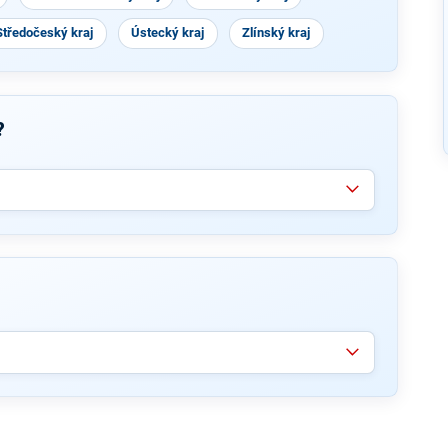
Středočeský kraj
Ústecký kraj
Zlínský kraj
?