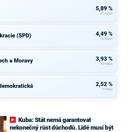
5,89 %
21 hlasů
4,49 %
kracie (SPD)
16 hlasů
3,93 %
ech a Moravy
14 hlasů
2,52 %
 demokratická
9 hlasů
Kuba: Stát nemá garantovat
nekonečný růst důchodů. Lidé musí být