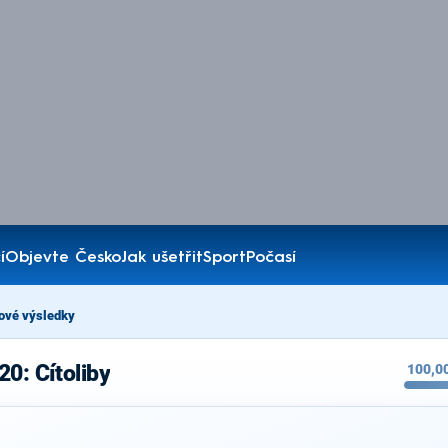
í
Objevte Česko
Jak ušetřit
Sport
Počasí
ové výsledky
0: Cítoliby
100,0