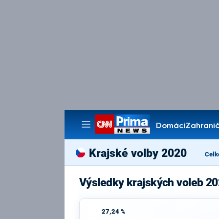
Domácí
Zahranič
Pořady
Krajské volby 2020
Celk
Výsledky krajských voleb 202
27,24 %