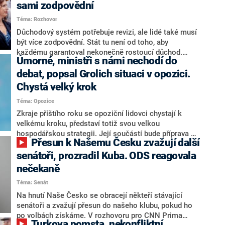
sami zodpovědní
Téma: Rozhovor
Důchodový systém potřebuje revizi, ale lidé také musí
být více zodpovědní. Stát tu není od toho, aby
každému garantoval nekonečně rostoucí důchod.
Úmorné, ministři s námi nechodí do
Chybí tu nový systém a my ho představíme,řekl
hejtman Jihočeského kraje a předseda hnutí Naše
debat, popsal Grolich situaci v opozici.
Česko Martin Kuba v rozhovoru pro CNN Prima NEWS.
Chystá velký krok
V čele státu pak podle něj nemůže být člověk, který by
Téma: Opozice
střetem zájmů omezoval čerpání financí a rozvoj,
dodal. Řešení u Andreje Babiše ale hodnotit nechtěl.
Zkraje příštího roku se opoziční lidovci chystají k
velkému kroku, představí totiž svou velkou
hospodářskou strategii. Její součástí bude příprava na
Přesun k Našemu Česku zvažují další
stárnutí populace, řekl ve středu na setkání s novináři
nový předseda lidovců Jan Grolich. Ten zároveň v
senátoři, prozradil Kuba. ODS reagovala
senátních volbách kandiduje ve Vyškově. Popsal i
nečekaně
aktivitu opozice, o níž vládní strany nebo političtí
Téma: Senát
komentátoři mluví jako o slabé a v defenzivě. „Je to
úmorná práce upozorňovat na chyby vlády. Ministři s
Na hnutí Naše Česko se obracejí někteří stávající
námi navíc nechodí do debat. Chceme ale ukazovat
senátoři a zvažují přesun do našeho klubu, pokud ho
svoje témata,“ odpověděl Grolich na dotaz CNN Prima
po volbách získáme. V rozhovoru pro CNN Prima
Turkova pomsta, nekonfliktní
NEWS.