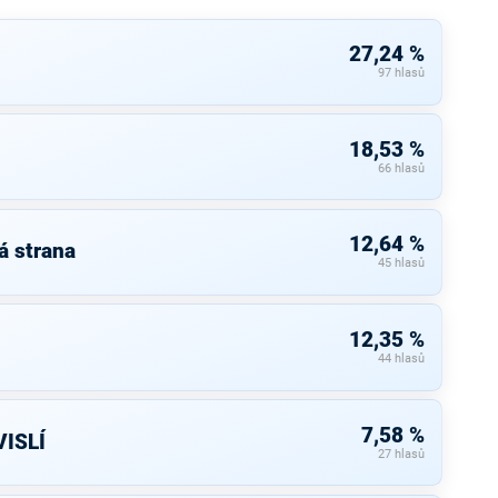
27,24 %
97 hlasů
18,53 %
66 hlasů
12,64 %
á strana
45 hlasů
12,35 %
44 hlasů
7,58 %
ISLÍ
27 hlasů