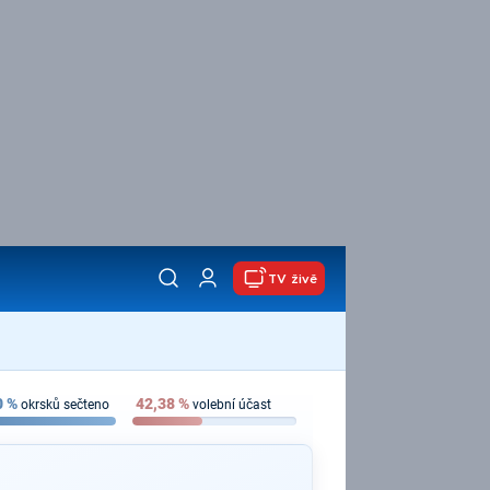
TV živě
0
%
42,38
%
okrsků sečteno
volební účast