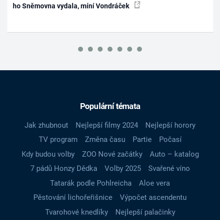
ho Sněmovna vydala, míní Vondráček
Populární témata
Jak zhubnout
Nejlepší filmy 2024
Nejlepší horory
TV program
Změna času
Partie
Počasí
Kdy budou volby
ZOO Nové začátky
Auto – katalog
7 pádů Honzy Dědka
Volby 2025
Svařené víno
Tatarák podle Pohlreicha
Aloe vera
Pěstování lichořeřišnice
Výpočet ascendentu
Tvarohové knedlíky
Nejlepší palačinky