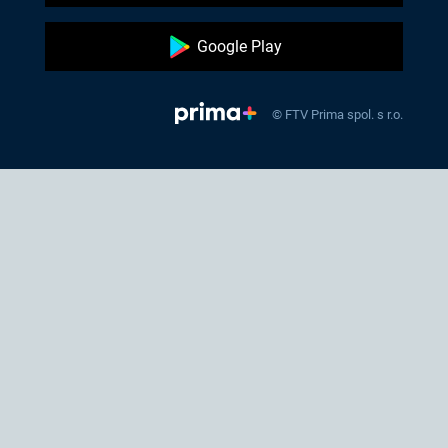
Google Play
© FTV Prima spol. s r.o.