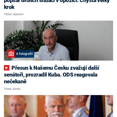
popsal Grolich situaci v opozici. Chystá velký
krok
Téma: Opozice
6 fotografií
Přesun k Našemu Česku zvažují další
senátoři, prozradil Kuba. ODS reagovala
nečekaně
Téma: Senát