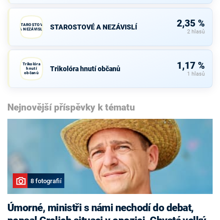
2,35 %
STAROSTOVÉ
STAROSTOVÉ A NEZÁVISLÍ
A NEZÁVISLÍ
2 hlasů
1,17 %
Trikolóra
Trikolóra hnutí občanů
hnutí
občanů
1 hlasů
Nejnovější příspěvky k tématu
8 fotografií
Úmorné, ministři s námi nechodí do debat,