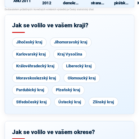
ANO 2011
2012
demokrati
strana
pirátská
cká strana
sociálně
strana
-
demokrati
cká
Jak se volilo ve vašem kraji?
Jihočeský kraj
Jihomoravský kraj
Karlovarský kraj
Kraj Vysočina
Královéhradecký kraj
Liberecký kraj
Moravskoslezský kraj
Olomoucký kraj
Pardubický kraj
Plzeňský kraj
Středočeský kraj
Ústecký kraj
Zlínský kraj
Jak se volilo ve vašem okrese?