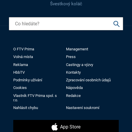
Švestkový koláč
O FTV Prima
Management
Volná místa
Press
Reklama
Castingy a výzvy
HbbTV
Kontakty
Podmínky užívání
Zpracování osobních údajů
Cookies
Nápověda
Vlastník FTV Prima spol. s
Redakce
r.o.
Nahlásit chybu
Nastavení soukromí
App Store