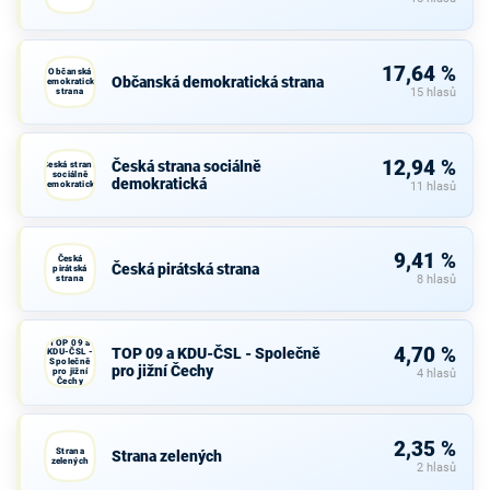
17,64 %
Občanská
Občanská demokratická strana
demokratická
strana
15 hlasů
12,94 %
Česká strana sociálně
Česká strana
sociálně
demokratická
demokratická
11 hlasů
9,41 %
Česká
Česká pirátská strana
pirátská
strana
8 hlasů
TOP 09 a
4,70 %
TOP 09 a KDU-ČSL - Společně
KDU-ČSL -
Společně
pro jižní Čechy
pro jižní
4 hlasů
Čechy
2,35 %
Strana
Strana zelených
zelených
2 hlasů