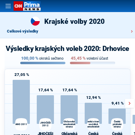
Krajské volby 2020
Celkové výsledky
Výsledky krajských voleb 2020: Drhovice
100,00
%
45,45
%
okrsků sečteno
volební účast
27,05 %
17,64 %
17,64 %
12,94 %
9,41 %
Česká strana
Občanská
Česká
JIHOČEŠI
ANO 2011
demokratická
sociálně
pirátská
2012
strana
demokratická
strana
JIHOČEŠI
Občanská
Česká
Česká