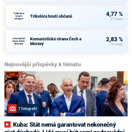
4,77 %
Trikolóra
Trikolóra hnutí občanů
hnutí
občanů
27 hlasů
2,83 %
Komunistická strana Čech a
Komunistická
strana Čech a
Moravy
Moravy
16 hlasů
Nejnovější příspěvky k tématu
7 fotografií
Kuba: Stát nemá garantovat nekonečný