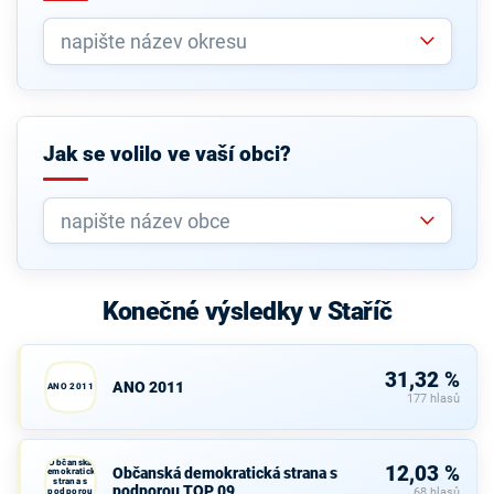
Jak se volilo ve vaší obci?
Konečné výsledky v Staříč
31,32 %
ANO 2011
ANO 2011
177 hlasů
Občanská
12,03 %
Občanská demokratická strana s
demokratická
strana s
podporou TOP 09
podporou
68 hlasů