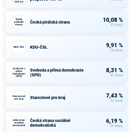
TOP 09
10,08 %
Česká
Česká pirátská strana
pirátská
strana
57 hlasů
9,91 %
KDU-ČSL
KDU-ČSL
56 hlasů
Svoboda a
8,31 %
Svoboda a přímá demokracie
přímá
demokracie
(SPD)
47 hlasů
(SPD)
7,43 %
Starostové
Starostové pro kraj
pro kraj
42 hlasů
6,19 %
Česká strana sociálně
Česká strana
sociálně
demokratická
demokratická
35 hlasů