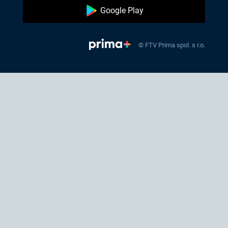
Google Play
© FTV Prima spol. s r.o.