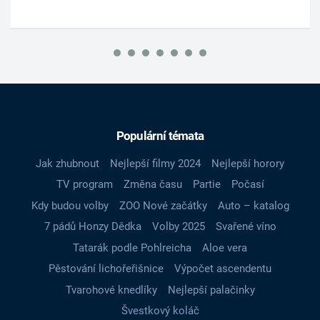
Populární témata
Jak zhubnout
Nejlepší filmy 2024
Nejlepší horory
TV program
Změna času
Partie
Počasí
Kdy budou volby
ZOO Nové začátky
Auto – katalog
7 pádů Honzy Dědka
Volby 2025
Svařené víno
Tatarák podle Pohlreicha
Aloe vera
Pěstování lichořeřišnice
Výpočet ascendentu
Tvarohové knedlíky
Nejlepší palačinky
Švestkový koláč