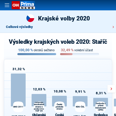
Krajské volby 2020
Celkové výsledky
Výsledky krajských voleb 2020: Staříč
100,00
%
32,49
%
okrsků sečteno
volební účast
31,32 %
12,03 %
10,08 %
9,91 %
8,31 %
Občanská
Svoboda a
demokratická
Česká
přímá
ANO 2011
strana s
pirátská
KDU-ČSL
demokracie
podporou
strana
(SPD)
TOP 09
Občanská
Česká
Svoboda a
S