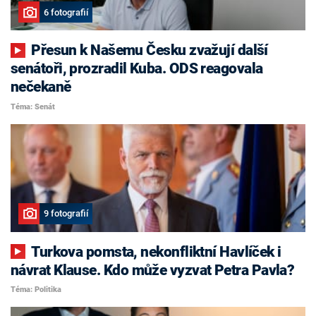
6 fotografií
Přesun k Našemu Česku zvažují další
senátoři, prozradil Kuba. ODS reagovala
nečekaně
Téma: Senát
9 fotografií
Turkova pomsta, nekonfliktní Havlíček i
návrat Klause. Kdo může vyzvat Petra Pavla?
Téma: Politika