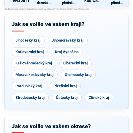
ANO 2011
KDU-ČSL
demokrati
pirátská
přímá
cká strana
strana
demokraci
s podporou
e (SPD)
TOP 09
Jak se volilo ve vašem kraji?
Jihočeský kraj
Jihomoravský kraj
Karlovarský kraj
Kraj Vysočina
Královéhradecký kraj
Liberecký kraj
Moravskoslezský kraj
Olomoucký kraj
Pardubický kraj
Plzeňský kraj
Středočeský kraj
Ústecký kraj
Zlínský kraj
Jak se volilo ve vašem okrese?