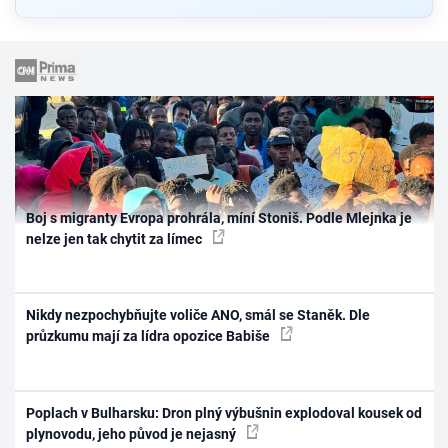
Boj s migranty Evropa prohrála, míní Stoniš. Podle Mlejnka je
nelze jen tak chytit za límec
Nikdy nezpochybňujte voliče ANO, smál se Staněk. Dle
průzkumu mají za lídra opozice Babiše
Poplach v Bulharsku: Dron plný výbušnin explodoval kousek od
plynovodu, jeho původ je nejasný