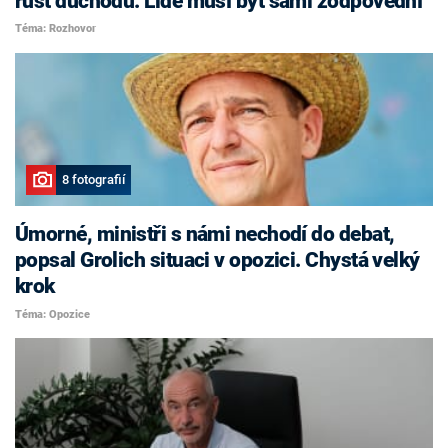
růst důchodů. Lidé musí být sami zodpovědní
Téma: Rozhovor
8 fotografií
Úmorné, ministři s námi nechodí do debat,
popsal Grolich situaci v opozici. Chystá velký
krok
Téma: Opozice