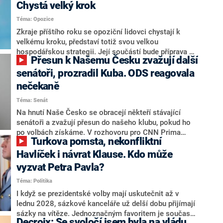
Chystá velký krok
Téma: Opozice
Zkraje příštího roku se opoziční lidovci chystají k
velkému kroku, představí totiž svou velkou
hospodářskou strategii. Její součástí bude příprava na
Přesun k Našemu Česku zvažují další
stárnutí populace, řekl ve středu na setkání s novináři
nový předseda lidovců Jan Grolich. Ten zároveň v
senátoři, prozradil Kuba. ODS reagovala
senátních volbách kandiduje ve Vyškově. Popsal i
nečekaně
aktivitu opozice, o níž vládní strany nebo političtí
Téma: Senát
komentátoři mluví jako o slabé a v defenzivě. „Je to
úmorná práce upozorňovat na chyby vlády. Ministři s
Na hnutí Naše Česko se obracejí někteří stávající
námi navíc nechodí do debat. Chceme ale ukazovat
senátoři a zvažují přesun do našeho klubu, pokud ho
svoje témata,“ odpověděl Grolich na dotaz CNN Prima
po volbách získáme. V rozhovoru pro CNN Prima
Turkova pomsta, nekonfliktní
NEWS.
NEWS to řekl zakladatel hnutí a jihočeský hejtman
Martin Kuba. Konkrétní nebyl, ale získat by takto mohl
Havlíček i návrat Klause. Kdo může
například senátora Zdeňka Hrabu, který je dnes
vyzvat Petra Pavla?
součástí klubu ODS a TOP 09. Hraba to na dotaz
Téma: Politika
redakce nevyloučil. Předseda klubu senátorů ODS
Zdeněk Nytra redakci řekl, že počítá s odchodem
I když se prezidentské volby mají uskutečnit až v
některých senátorů z klubu a že Naše Česko není
lednu 2028, sázkové kanceláře už delší dobu přijímají
nepřítel, ale soupeř.
sázky na vítěze. Jednoznačným favoritem je současná
Decroix: Se svoločí jsem byla na vládu