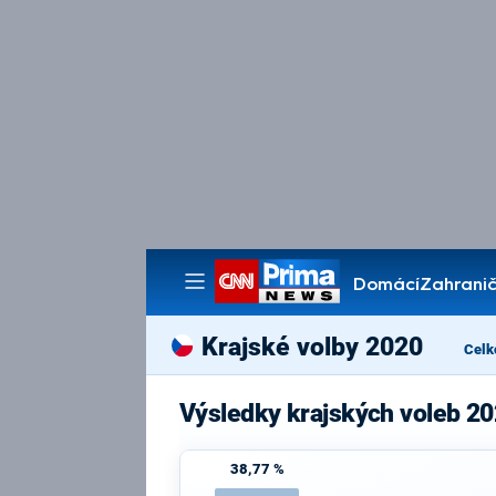
Domácí
Zahranič
Pořady
Krajské volby 2020
Celk
Výsledky krajských voleb 20
38,77 %