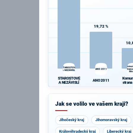
19,72 %
10,
Komun
STAROSTOVÉ
ANO 2011
strana
A NEZÁVISLÍ
Mo
STAROSTOVÉ
Komun
ANO 2011
A NEZÁVISLÍ
strana
Mo
Jak se volilo ve vašem kraji?
Jihočeský kraj
Jihomoravský kraj
Královéhradecký kraj
Liberecký kraj