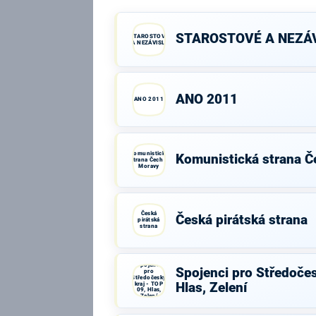
STAROSTOVÉ A NEZÁV
STAROSTOVÉ
A NEZÁVISLÍ
ANO 2011
ANO 2011
Komunistická
Komunistická strana Č
strana Čech a
Moravy
Česká
Česká pirátská strana
pirátská
strana
Spojenci
Spojenci pro Středočes
pro
Středočeský
kraj - TOP
Hlas, Zelení
09, Hlas,
Zelení