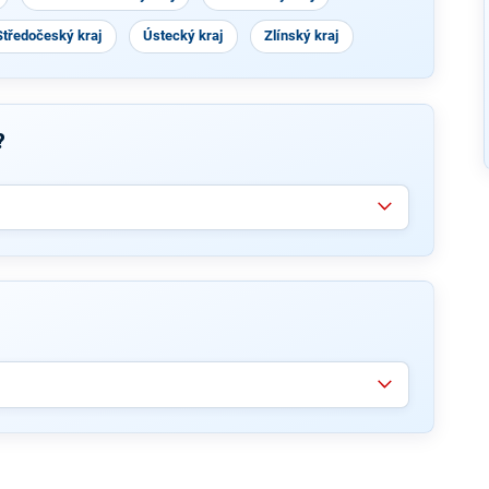
Středočeský kraj
Ústecký kraj
Zlínský kraj
?