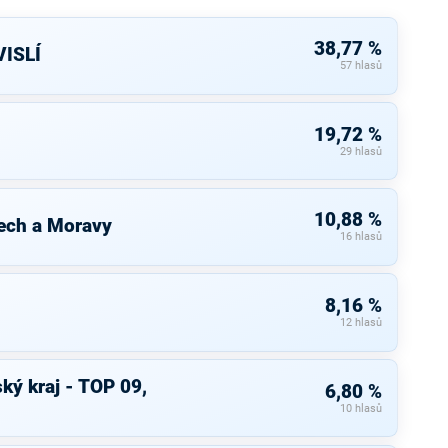
38,77 %
ISLÍ
57 hlasů
19,72 %
29 hlasů
10,88 %
ech a Moravy
16 hlasů
8,16 %
12 hlasů
ký kraj - TOP 09,
6,80 %
10 hlasů