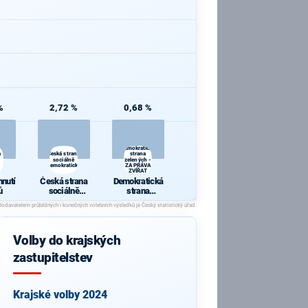
%
2,72 %
0,68 %
Demokratická
a
Česká strana
strana
sociálně
zelených -
demokratická
ZA PRÁVA
ZVÍŘAT
hnutí
Česká strana
Demokratická
ů
sociálně
strana
demokratická
zelených - ZA
PRÁVA
ZVÍŘAT
Volby do krajských
zastupitelstev
Krajské volby 2024