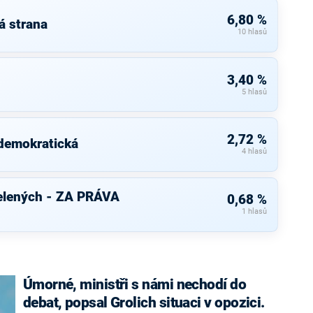
6,80 %
á strana
10 hlasů
3,40 %
5 hlasů
2,72 %
 demokratická
4 hlasů
elených - ZA PRÁVA
0,68 %
1 hlasů
Úmorné, ministři s námi nechodí do
debat, popsal Grolich situaci v opozici.