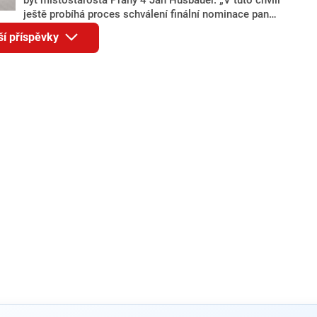
ještě probíhá proces schválení finální nominace pana
Jana Hušbauera Výborem hnutí ANO,“ uvedl pro
ší příspěvky
redakci místopředseda pražského ANO Martin
Benkovič. O Hušbauerovi se spekulovalo jako o
náhradníkovi v čele pražské kandidátky poté, co
rezignoval po sérii nejasností v majetkových
přiznáních a pořizování bytů Ondřej Prokop. Zároveň
ale stále není jasné, kdo bude za ANO kandidovat ve
dvou ze tří pražských obvodů do horní komory
parlamentu. ANO má v Praze dlouhodobě horší
výsledky než ve zbytku republiky.