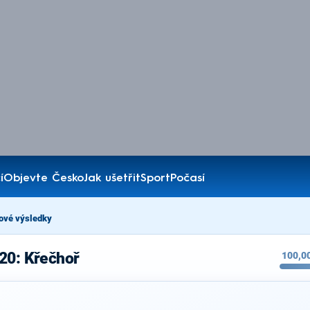
í
Objevte Česko
Jak ušetřit
Sport
Počasí
ové výsledky
20: Křečhoř
100,0