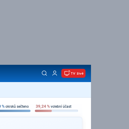
TV živě
0
%
39,24
%
okrsků sečteno
volební účast