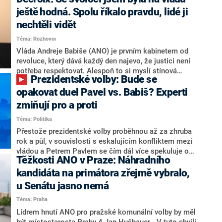
hlava státu Petr Pavel. Daleko za ním pak bookmakeři
zmiňují dva výrazné politiky ANO, tedy premiéra
ještě hodná. Spolu říkalo pravdu, lidé ji
Andreje Babiše a ministra průmyslu Karla Havlíčka.
nechtěli vidět
Oblíbeným tipem samotných sázkařů je poslanec za
Téma: Rozhovor
Motoristy Filip Turek. Politolog Jan Kubáček nicméně
o případné kandidatuře kohokoliv ze zmíněné trojice
Vláda Andreje Babiše (ANO) je prvním kabinetem od
značně pochybuje. Podle něj současná koalice dosud
revoluce, který dává každý den najevo, že justici není
nemá osobu, která by Pavlovi mohla konkurovat.
potřeba respektovat. Alespoň to si myslí stínová
Prezidentské volby: Bude se
ministryně spravedlnosti ODS Eva Decroix. V
rozhovoru pro CNN Prima NEWS si nebrala servítky
opakovat duel Pavel vs. Babiš? Experti
ohledně politického výkonu svého nástupce Jeronýma
zmiňují pro a proti
Tejce (za ANO) či vládní zmocněnkyně pro lidská
Téma: Politika
práva Taťány Malé (ANO). Označením „svoloč“ na
adresu vlády prý byla ještě hodná. Decroix se také
Přestože prezidentské volby proběhnou až za zhruba
vrátila k volební porážce koalice Spolu či promluvila o
rok a půl, v souvislosti s eskalujícím konfliktem mezi
hnutí Naše Česko Martina Kuby.
vládou a Petrem Pavlem se čím dál více spekuluje o
Těžkosti ANO v Praze: Náhradního
tom, koho by do bitvy o Hrad mohla vyslat současná
koalice. Někteří političtí komentátoři znovu vytahují
kandidáta na primátora zřejmě vybralo,
jméno premiéra Andreje Babiše (ANO). Jak moc je
u Senátu jasno nemá
pravděpodobné, že se v prezidentských volbách 2028
Téma: Praha
bude znovu opakovat souboj z roku 2023?
Lídrem hnutí ANO pro pražské komunální volby by měl
být místostarosta Prahy 4 Jan Hušbauer. „V tuto chvíli