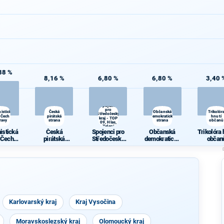
88 %
8,16 %
6,80 %
6,80 %
3,40 
Spojenci
pro
istická
Česká
Občanská
Trikolór
Středočeský
 Čech a
pirátská
demokratická
hnutí
kraj - TOP
ravy
strana
strana
občanů
09, Hlas,
Zelení
istická
Česká
Spojenci pro
Občanská
Trikolóra 
 Čech a
pirátská
Středočeský
demokratická
občan
ravy
strana
kraj - TOP 09,
strana
Hlas, Zelení
Karlovarský kraj
Kraj Vysočina
Moravskoslezský kraj
Olomoucký kraj