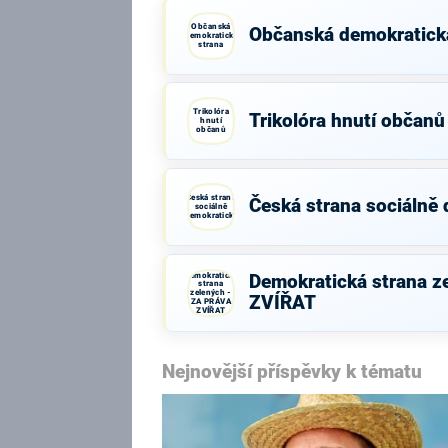
Občanská
Občanská demokratick
demokratická
strana
Trikolóra
Trikolóra hnutí občanů
hnutí
občanů
Česká strana
Česká strana sociálně
sociálně
demokratická
Demokratická
Demokratická strana z
strana
zelených -
ZVÍŘAT
ZA PRÁVA
ZVÍŘAT
Nejnovější příspěvky k tématu