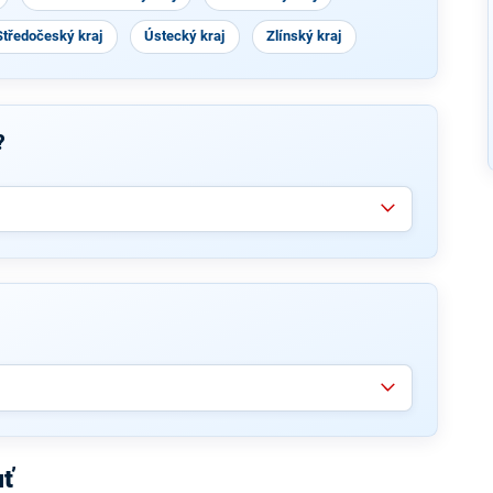
Středočeský kraj
Ústecký kraj
Zlínský kraj
?
uť