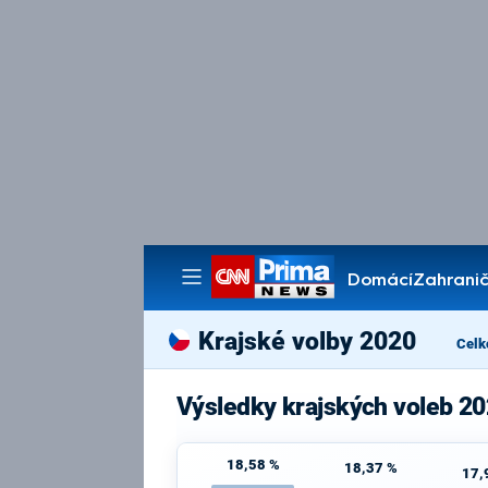
Domácí
Zahranič
Pořady
Krajské volby 2020
Celk
Výsledky krajských voleb 20
18,58 %
18,37 %
17,