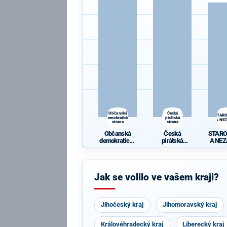
Občanská
Česká
STAR
demokratická
pirátská
A NEZ
strana
strana
Občanská
Česká
STAR
demokratická
pirátská
A NEZ
strana
strana
Jak se volilo ve vašem kraji?
Jihočeský kraj
Jihomoravský kraj
Královéhradecký kraj
Liberecký kraj