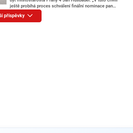
ještě probíhá proces schválení finální nominace pana
Jana Hušbauera Výborem hnutí ANO,“ uvedl pro
ší příspěvky
redakci místopředseda pražského ANO Martin
Benkovič. O Hušbauerovi se spekulovalo jako o
náhradníkovi v čele pražské kandidátky poté, co
rezignoval po sérii nejasností v majetkových
přiznáních a pořizování bytů Ondřej Prokop. Zároveň
ale stále není jasné, kdo bude za ANO kandidovat ve
dvou ze tří pražských obvodů do horní komory
parlamentu. ANO má v Praze dlouhodobě horší
výsledky než ve zbytku republiky.