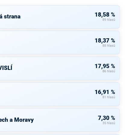
18,58 %
á strana
89 hlasů
18,37 %
88 hlasů
17,95 %
ISLÍ
86 hlasů
16,91 %
81 hlasů
7,30 %
ech a Moravy
35 hlasů