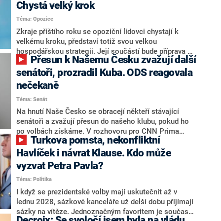
Chystá velký krok
Téma: Opozice
Zkraje příštího roku se opoziční lidovci chystají k
velkému kroku, představí totiž svou velkou
hospodářskou strategii. Její součástí bude příprava na
Přesun k Našemu Česku zvažují další
stárnutí populace, řekl ve středu na setkání s novináři
nový předseda lidovců Jan Grolich. Ten zároveň v
senátoři, prozradil Kuba. ODS reagovala
senátních volbách kandiduje ve Vyškově. Popsal i
nečekaně
aktivitu opozice, o níž vládní strany nebo političtí
Téma: Senát
komentátoři mluví jako o slabé a v defenzivě. „Je to
úmorná práce upozorňovat na chyby vlády. Ministři s
Na hnutí Naše Česko se obracejí někteří stávající
námi navíc nechodí do debat. Chceme ale ukazovat
senátoři a zvažují přesun do našeho klubu, pokud ho
svoje témata,“ odpověděl Grolich na dotaz CNN Prima
po volbách získáme. V rozhovoru pro CNN Prima
Turkova pomsta, nekonfliktní
NEWS.
NEWS to řekl zakladatel hnutí a jihočeský hejtman
Martin Kuba. Konkrétní nebyl, ale získat by takto mohl
Havlíček i návrat Klause. Kdo může
například senátora Zdeňka Hrabu, který je dnes
vyzvat Petra Pavla?
součástí klubu ODS a TOP 09. Hraba to na dotaz
Téma: Politika
redakce nevyloučil. Předseda klubu senátorů ODS
Zdeněk Nytra redakci řekl, že počítá s odchodem
I když se prezidentské volby mají uskutečnit až v
některých senátorů z klubu a že Naše Česko není
lednu 2028, sázkové kanceláře už delší dobu přijímají
nepřítel, ale soupeř.
sázky na vítěze. Jednoznačným favoritem je současná
Decroix: Se svoločí jsem byla na vládu