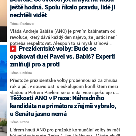
hlava státu Petr Pavel. Daleko za ním pak bookmakeři
zmiňují dva výrazné politiky ANO, tedy premiéra
ještě hodná. Spolu říkalo pravdu, lidé ji
Andreje Babiše a ministra průmyslu Karla Havlíčka.
nechtěli vidět
Oblíbeným tipem samotných sázkařů je poslanec za
Téma: Rozhovor
Motoristy Filip Turek. Politolog Jan Kubáček nicméně
o případné kandidatuře kohokoliv ze zmíněné trojice
Vláda Andreje Babiše (ANO) je prvním kabinetem od
značně pochybuje. Podle něj současná koalice dosud
revoluce, který dává každý den najevo, že justici není
nemá osobu, která by Pavlovi mohla konkurovat.
potřeba respektovat. Alespoň to si myslí stínová
Prezidentské volby: Bude se
ministryně spravedlnosti ODS Eva Decroix. V
rozhovoru pro CNN Prima NEWS si nebrala servítky
opakovat duel Pavel vs. Babiš? Experti
ohledně politického výkonu svého nástupce Jeronýma
zmiňují pro a proti
Tejce (za ANO) či vládní zmocněnkyně pro lidská
Téma: Politika
práva Taťány Malé (ANO). Označením „svoloč“ na
adresu vlády prý byla ještě hodná. Decroix se také
Přestože prezidentské volby proběhnou až za zhruba
vrátila k volební porážce koalice Spolu či promluvila o
rok a půl, v souvislosti s eskalujícím konfliktem mezi
hnutí Naše Česko Martina Kuby.
vládou a Petrem Pavlem se čím dál více spekuluje o
Těžkosti ANO v Praze: Náhradního
tom, koho by do bitvy o Hrad mohla vyslat současná
koalice. Někteří političtí komentátoři znovu vytahují
kandidáta na primátora zřejmě vybralo,
jméno premiéra Andreje Babiše (ANO). Jak moc je
u Senátu jasno nemá
pravděpodobné, že se v prezidentských volbách 2028
Téma: Praha
bude znovu opakovat souboj z roku 2023?
Lídrem hnutí ANO pro pražské komunální volby by měl
být místostarosta Prahy 4 Jan Hušbauer. „V tuto chvíli