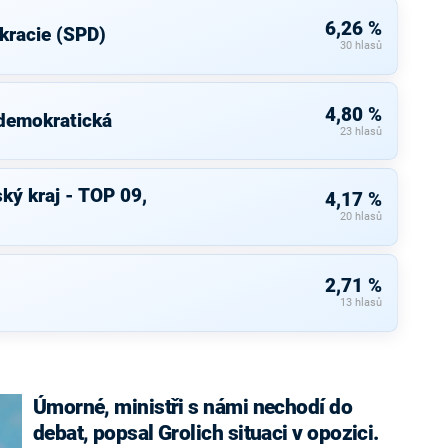
6,26 %
kracie (SPD)
30 hlasů
4,80 %
 demokratická
23 hlasů
ký kraj - TOP 09,
4,17 %
20 hlasů
2,71 %
13 hlasů
Úmorné, ministři s námi nechodí do
debat, popsal Grolich situaci v opozici.