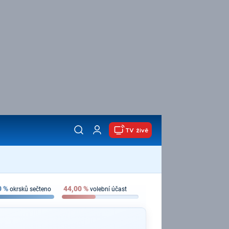
TV živě
0
%
44,00
%
okrsků sečteno
volební účast