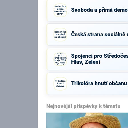
Svoboda a
Svoboda a přímá demo
přímá
demokracie
(SPD)
Česká strana
Česká strana sociálně
sociálně
demokratická
Spojenci
Spojenci pro Středočes
pro
Středočeský
kraj - TOP
Hlas, Zelení
09, Hlas,
Zelení
Trikolóra
Trikolóra hnutí občanů
hnutí
občanů
Nejnovější příspěvky k tématu