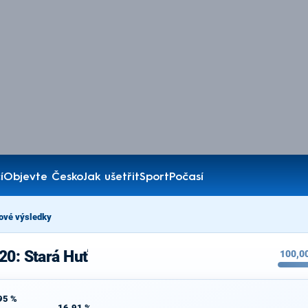
í
Objevte Česko
Jak ušetřit
Sport
Počasí
ové výsledky
20: Stará Huť
100,0
95 %
16,91 %