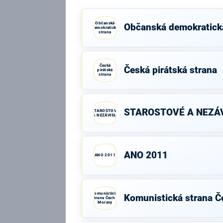
Občanská
Občanská demokratick
demokratická
strana
Česká
Česká pirátská strana
pirátská
strana
STAROSTOVÉ A NEZÁV
STAROSTOVÉ
A NEZÁVISLÍ
ANO 2011
ANO 2011
Komunistická
Komunistická strana Č
strana Čech a
Moravy