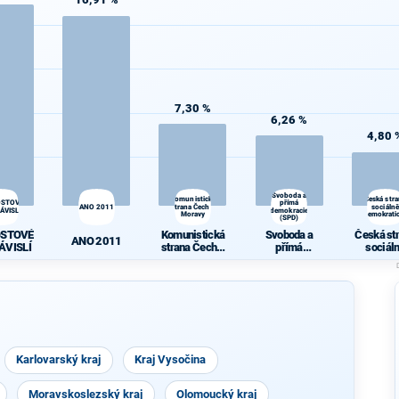
7,30 %
6,26 %
4,80 
Svoboda a
Komunistická
Česká str
OSTOVÉ
přímá
ANO 2011
strana Čech a
sociálně
ÁVISLÍ
demokracie
Moravy
demokrati
(SPD)
OSTOVÉ
Komunistická
Svoboda a
Česká st
ANO 2011
ÁVISLÍ
strana Čech a
přímá
sociál
Moravy
demokracie
demokrat
(SPD)
Karlovarský kraj
Kraj Vysočina
Moravskoslezský kraj
Olomoucký kraj