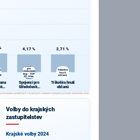
%
4,17 %
2,71 %
Spojenci
pro
ana
Trikolóra
Středočeský
hnutí
kraj - TOP
cká
občanů
09, Hlas,
Zelení
rana
Spojenci pro
Trikolóra hnutí
ně
Středočeský
občanů
ická
kraj - TOP 09,
Hlas, Zelení
Volby do krajských
zastupitelstev
Krajské volby 2024