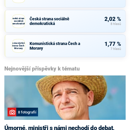
2,02 %
Česká strana sociálně
Česká strana
sociálně
demokratická
demokratická
8 hlasů
1,77 %
Komunistická strana Čech a
Komunistická
strana Čech a
Moravy
Moravy
7 hlasů
Nejnovější příspěvky k tématu
8 fotografií
Úmorné, ministři s námi nechodí do debat,