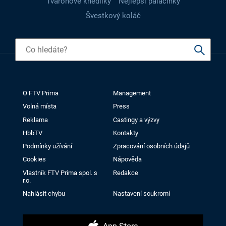
Tvarohové knedlíky
Nejlepší palačinky
Švestkový koláč
O FTV Prima
Management
Volná místa
Press
Reklama
Castingy a výzvy
HbbTV
Kontakty
Podmínky užívání
Zpracování osobních údajů
Cookies
Nápověda
Vlastník FTV Prima spol. s
Redakce
r.o.
Nahlásit chybu
Nastavení soukromí