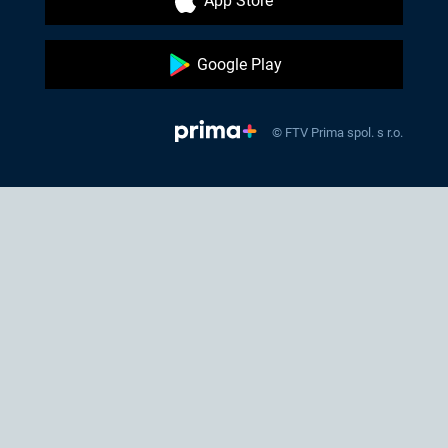
App Store
Google Play
© FTV Prima spol. s r.o.