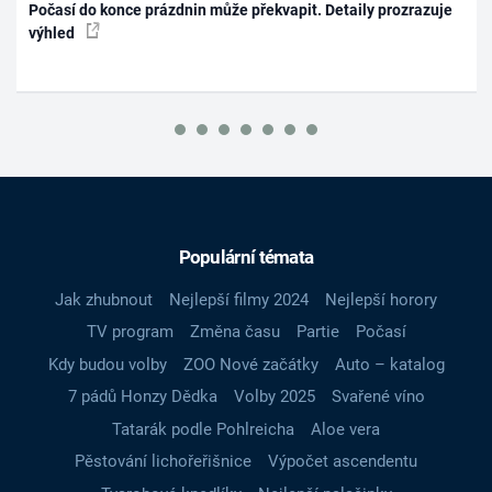
Počasí do konce prázdnin může překvapit. Detaily prozrazuje
výhled
Populární témata
Jak zhubnout
Nejlepší filmy 2024
Nejlepší horory
TV program
Změna času
Partie
Počasí
Kdy budou volby
ZOO Nové začátky
Auto – katalog
7 pádů Honzy Dědka
Volby 2025
Svařené víno
Tatarák podle Pohlreicha
Aloe vera
Pěstování lichořeřišnice
Výpočet ascendentu