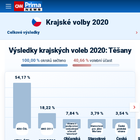
Krajské volby 2020
Celkové výsledky
Výsledky krajských voleb 2020: Těšany
100,00
%
40,66
%
okrsků sečteno
volební účast
54,17 %
18,22 %
7,84 %
3,79 %
3,54 %
Občanská
demokratická
strana s
Starostové
podporou
Česká
KDU-ČSL
ANO 2011
Svobodných
pro jižní
pirátská
a hnutí
Moravu
strana
Starostové a
osobnosti
Občanská
Starostové
Česká
S
pro Moravu