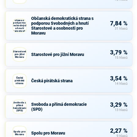
Občanská
Občanská demokratická strana s
demokratická
strana s
7,84 %
podporou Svobodných a hnutí
podporou
Svobodných
Starostové a osobnosti pro
a hnutí
31 hlasů
Starostové a
Moravu
osobnosti
pro Moravu
3,79 %
Starostové
Starostové pro jižní Moravu
pro jižní
Moravu
15 hlasů
3,54 %
Česká
Česká pirátská strana
pirátská
strana
14 hlasů
Svoboda a
3,29 %
Svoboda a přímá demokracie
přímá
demokracie
(SPD)
13 hlasů
(SPD)
2,27 %
Spolu pro
Spolu pro Moravu
Moravu
9 hlasů