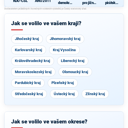
KDU-ČSL
ANO 2011
demokrati
pro jižní
pirátská
cká strana
Moravu
strana
d
s podporou
Svobodný
ch a hnutí
Jak se volilo ve vašem kraji?
Starostové
a
osobnosti
pro
Jihočeský kraj
Jihomoravský kraj
Moravu
Karlovarský kraj
Kraj Vysočina
Královéhradecký kraj
Liberecký kraj
Moravskoslezský kraj
Olomoucký kraj
Pardubický kraj
Plzeňský kraj
Středočeský kraj
Ústecký kraj
Zlínský kraj
Jak se volilo ve vašem okrese?