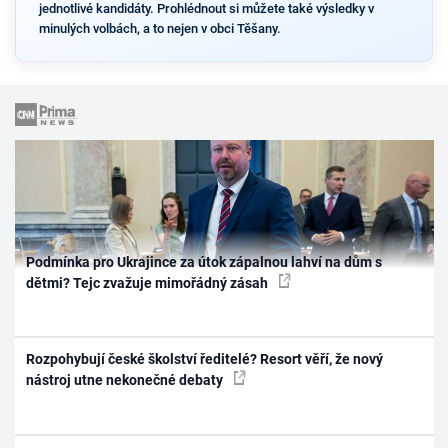
jednotlivé kandidáty. Prohlédnout si můžete také výsledky v
minulých volbách, a to nejen v obci Těšany.
Podmínka pro Ukrajince za útok zápalnou lahví na dům s
dětmi? Tejc zvažuje mimořádný zásah
Rozpohybují české školství ředitelé? Resort věří, že nový
nástroj utne nekonečné debaty