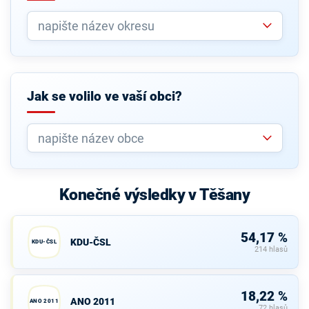
Jak se volilo ve vaší obci?
Konečné výsledky v Těšany
54,17 %
KDU-ČSL
KDU-ČSL
214 hlasů
18,22 %
ANO 2011
ANO 2011
72 hlasů