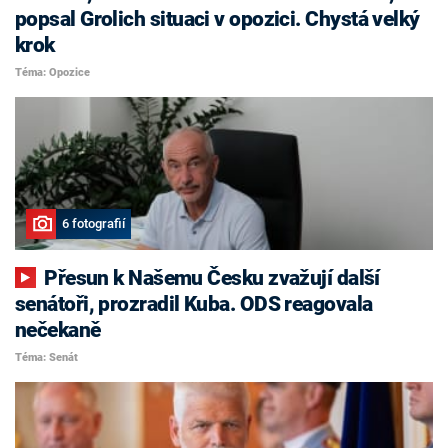
popsal Grolich situaci v opozici. Chystá velký
krok
Téma: Opozice
6 fotografií
Přesun k Našemu Česku zvažují další
senátoři, prozradil Kuba. ODS reagovala
nečekaně
Téma: Senát