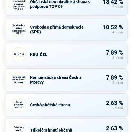
18,42 %
Občanská demokratická strana s
demokratická
strana s
podporou TOP 09
podporou
7 hlasů
TOP 09
Svoboda a
10,52 %
Svoboda a přímá demokracie
přímá
demokracie
(SPD)
4 hlasů
(SPD)
7,89 %
KDU-ČSL
KDU-ČSL
3 hlasů
7,89 %
Komunistická strana Čech a
Komunistická
strana Čech a
Moravy
Moravy
3 hlasů
2,63 %
Česká
Česká pirátská strana
pirátská
strana
1 hlasů
2,63 %
Trikolóra
Trikolóra hnutí občanů
hnutí