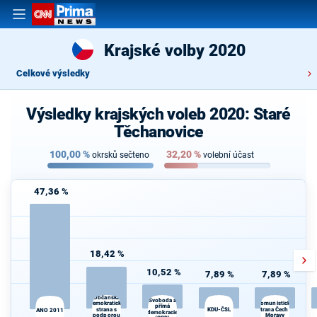
Krajské volby 2020
Celkové výsledky
Výsledky krajských voleb 2020: Staré
Těchanovice
100,00
%
32,20
%
okrsků sečteno
volební účast
47,36 %
18,42 %
10,52 %
7,89 %
7,89 %
Občanská
Svoboda a
demokratická
Komunistická
přímá
strana s
KDU-ČSL
strana Čech a
ANO 2011
demokracie
podporou
Moravy