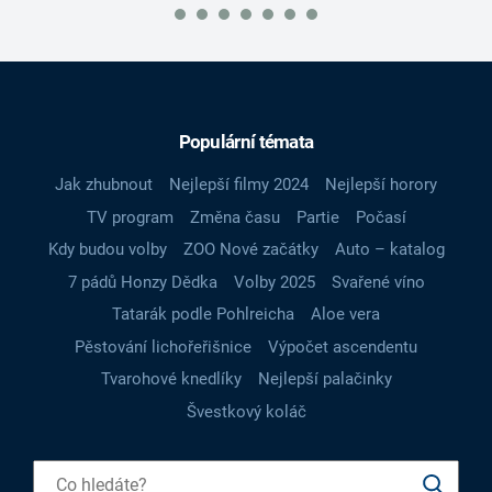
Populární témata
Jak zhubnout
Nejlepší filmy 2024
Nejlepší horory
TV program
Změna času
Partie
Počasí
Kdy budou volby
ZOO Nové začátky
Auto – katalog
7 pádů Honzy Dědka
Volby 2025
Svařené víno
Tatarák podle Pohlreicha
Aloe vera
Pěstování lichořeřišnice
Výpočet ascendentu
Tvarohové knedlíky
Nejlepší palačinky
Švestkový koláč