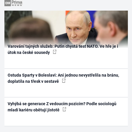
Varování tajných služeb: Putin chystá test NATO. Ve hře je i
útok na české sousedy
Ostuda Sparty v Boleslavi: Ani jednou nevystřelila na bránu,
doplatila na třesk v sestavě
Vyhýbá se generace Z vedoucím pozicím? Podle sociologů
mladí kariéru obětují jistotě