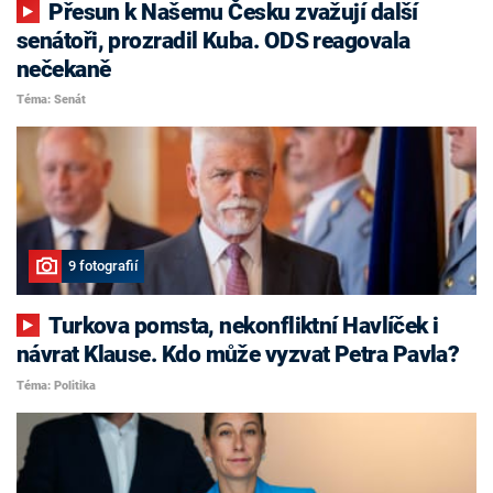
Přesun k Našemu Česku zvažují další
senátoři, prozradil Kuba. ODS reagovala
nečekaně
Téma: Senát
9 fotografií
Turkova pomsta, nekonfliktní Havlíček i
návrat Klause. Kdo může vyzvat Petra Pavla?
Téma: Politika