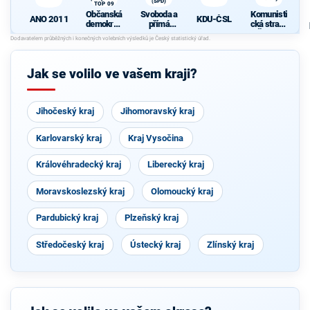
(SPD)
TOP 09
Občanská
Svoboda a
Komunisti
KDU-ČSL
ANO 2011
demokrati
přímá
cká strana
cká strana
demokraci
Čech a
s podporou
e (SPD)
Moravy
TOP 09
Jak se volilo ve vašem kraji?
Jihočeský kraj
Jihomoravský kraj
Karlovarský kraj
Kraj Vysočina
Královéhradecký kraj
Liberecký kraj
Moravskoslezský kraj
Olomoucký kraj
Pardubický kraj
Plzeňský kraj
Středočeský kraj
Ústecký kraj
Zlínský kraj