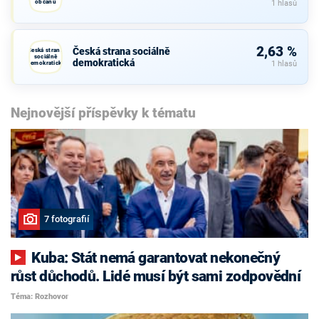
občanů
1 hlasů
2,63 %
Česká strana sociálně
Česká strana
sociálně
demokratická
demokratická
1 hlasů
Nejnovější příspěvky k tématu
7 fotografií
Kuba: Stát nemá garantovat nekonečný
růst důchodů. Lidé musí být sami zodpovědní
Téma: Rozhovor