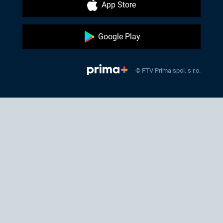
App Store
Google Play
© FTV Prima spol. s r.o.