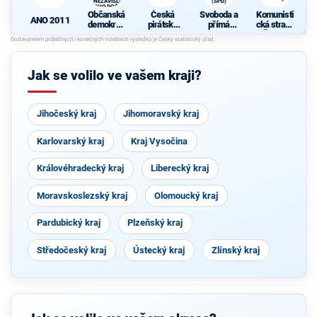
A NEZÁVISLÍ a
(SPD)
VÝCHODOČEŠI
Občanská
Česká
Svoboda a
Komunisti
ANO 2011
demokrati
pirátská
přímá
cká strana
cká strana
strana
demokraci
Čech a
K
+
e (SPD)
Moravy
d
STAROST
OVÉ A
Jak se volilo ve vašem kraji?
NEZÁVISL
Í a
N
VÝCHODO
ČEŠI
Jihočeský kraj
Jihomoravský kraj
Karlovarský kraj
Kraj Vysočina
Královéhradecký kraj
Liberecký kraj
Moravskoslezský kraj
Olomoucký kraj
Pardubický kraj
Plzeňský kraj
Středočeský kraj
Ústecký kraj
Zlínský kraj