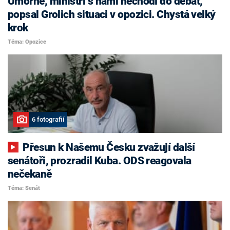
Úmorné, ministři s námi nechodí do debat,
popsal Grolich situaci v opozici. Chystá velký
krok
Téma: Opozice
6 fotografií
Přesun k Našemu Česku zvažují další
senátoři, prozradil Kuba. ODS reagovala
nečekaně
Téma: Senát