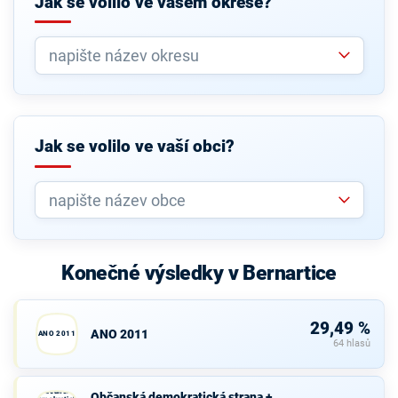
Jak se volilo ve vašem okrese?
Jak se volilo ve vaší obci?
Konečné výsledky v Bernartice
29,49 %
ANO 2011
ANO 2011
64 hlasů
Občanská
Občanská demokratická strana +