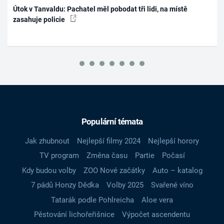
Útok v Tanvaldu: Pachatel měl pobodat tři lidi, na místě
zasahuje policie
Populární témata
Jak zhubnout
Nejlepší filmy 2024
Nejlepší horory
TV program
Změna času
Partie
Počasí
Kdy budou volby
ZOO Nové začátky
Auto – katalog
7 pádů Honzy Dědka
Volby 2025
Svařené víno
Tatarák podle Pohlreicha
Aloe vera
Pěstování lichořeřišnice
Výpočet ascendentu