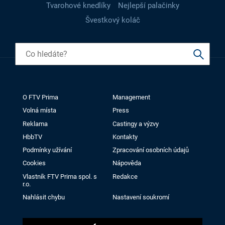
Tvarohové knedlíky
Nejlepší palačinky
Švestkový koláč
O FTV Prima
Management
Volná místa
Press
Reklama
Castingy a výzvy
HbbTV
Kontakty
Podmínky užívání
Zpracování osobních údajů
Cookies
Nápověda
Vlastník FTV Prima spol. s
Redakce
r.o.
Nahlásit chybu
Nastavení soukromí