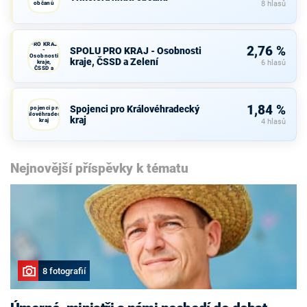
občanů
8 hlasů
SPOLU
PRO KRAJ
2,76 %
SPOLU PRO KRAJ - Osobnosti
-
Osobnosti
kraje, ČSSD a Zelení
kraje,
6 hlasů
ČSSD a
Zelení
1,84 %
Spojenci pro Královéhradecký
Spojenci pro
Královéhradecký
kraj
kraj
4 hlasů
Nejnovější příspěvky k tématu
8 fotografií