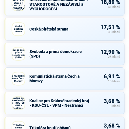
demokratická
18,89 %
strana +
STAROSTOVÉ A NEZÁVISLÍ a
STAROSTOVÉ
41 hlasů
A NEZÁVISLÍ a
VÝCHODOČEŠI
VÝCHODOČEŠI
17,51 %
Česká
Česká pirátská strana
pirátská
strana
38 hlasů
Svoboda a
12,90 %
Svoboda a přímá demokracie
přímá
demokracie
(SPD)
28 hlasů
(SPD)
6,91 %
Komunistická strana Čech a
Komunistická
strana Čech a
Moravy
Moravy
15 hlasů
Koalice pro
3,68 %
Koalice pro Královéhradecký kraj
Královéhradecký
kraj - KDU-ČSL -
- KDU-ČSL - VPM - Nestraníci
VPM -
8 hlasů
Nestraníci
3,68 %
Trikolóra
Trikolóra hnutí občanů
hnutí