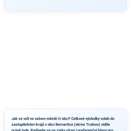
Jak se volí ve vašem městě či obci? Celkové výsledky voleb do
zastupitelstev krajů v obci Bernartice (okres Trutnov) vidíte
právě tady. Podívejte se na zisky stran i preferenční hlasy pro