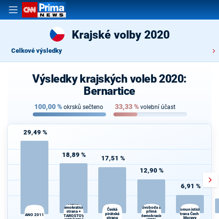
Krajské volby 2020
Celkové výsledky
Výsledky krajských voleb 2020:
Bernartice
100,00
%
33,33
%
okrsků sečteno
volební účast
29,49 %
18,89 %
17,51 %
12,90 %
6,91 %
Občanská
demokratická
Svoboda a
Kr
Česká
Komunistická
strana +
přímá
pirátská
strana Čech a
kr
ANO 2011
STAROSTOVÉ
demokracie
strana
Moravy