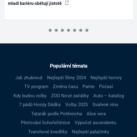
mladí kariéru obětují jistotě
Populární témata
Jak zhubnout
Nejlepší filmy 2024
Nejlepší horory
TV program
Změna času
Partie
Počasí
Kdy budou volby
ZOO Nové začátky
Auto – katalog
7 pádů Honzy Dědka
Volby 2025
Svařené víno
Tatarák podle Pohlreicha
Aloe vera
Pěstování lichořeřišnice
Výpočet ascendentu
Tvarohové knedlíky
Nejlepší palačinky