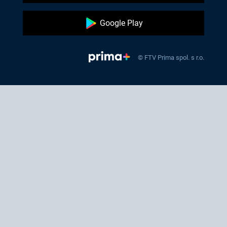
Google Play
© FTV Prima spol. s r.o.