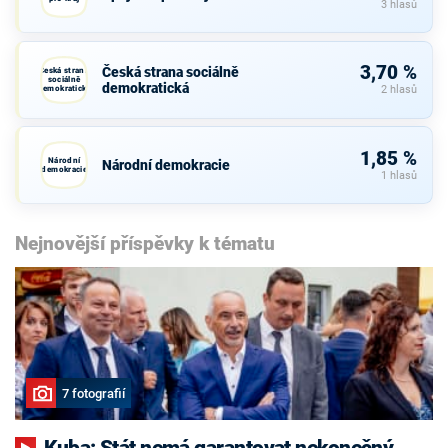
3 hlasů
3,70 %
Česká strana sociálně
Česká strana
sociálně
demokratická
demokratická
2 hlasů
1,85 %
Národní
Národní demokracie
demokracie
1 hlasů
Nejnovější příspěvky k tématu
7 fotografií
Kuba: Stát nemá garantovat nekonečný