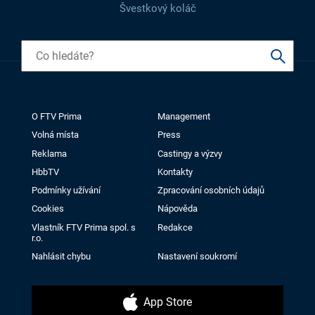
Švestkový koláč
O FTV Prima
Management
Volná místa
Press
Reklama
Castingy a výzvy
HbbTV
Kontakty
Podmínky užívání
Zpracování osobních údajů
Cookies
Nápověda
Vlastník FTV Prima spol. s
Redakce
r.o.
Nahlásit chybu
Nastavení soukromí
App Store