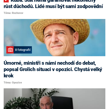
růst důchodů. Lidé musí být sami zodpovědní
Téma: Rozhovor
8 fotografií
Úmorné, ministři s námi nechodí do debat,
popsal Grolich situaci v opozici. Chystá velký
krok
Téma: Opozice