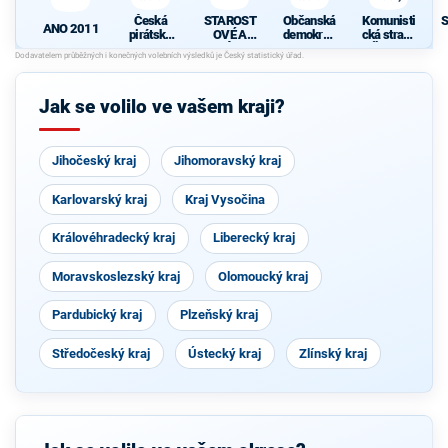
Česká
STAROST
Občanská
Komunisti
S
ANO 2011
pirátská
OVÉ A
demokrati
cká strana
strana
NEZÁVISL
cká strana
Čech a
d
Í
Moravy
Jak se volilo ve vašem kraji?
Jihočeský kraj
Jihomoravský kraj
Karlovarský kraj
Kraj Vysočina
Královéhradecký kraj
Liberecký kraj
Moravskoslezský kraj
Olomoucký kraj
Pardubický kraj
Plzeňský kraj
Středočeský kraj
Ústecký kraj
Zlínský kraj