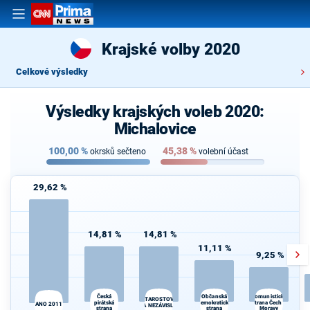
Krajské volby 2020
Celkové výsledky
Výsledky krajských voleb 2020:
Michalovice
100,00
%
45,38
%
okrsků sečteno
volební účast
29,62 %
14,81 %
14,81 %
11,11 %
9,25 %
Česká
Občanská
Komunistická
STAROSTOVÉ
pirátská
demokratická
strana Čech a
ANO 2011
A NEZÁVISLÍ
strana
strana
Moravy