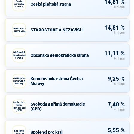
14,81 %
Česká
Česká pirátská strana
pirátská
strana
8 hlasů
14,81 %
STAROSTOVÉ
STAROSTOVÉ A NEZÁVISLÍ
A NEZÁVISLÍ
8 hlasů
11,11 %
Občanská
Občanská demokratická strana
demokratická
strana
6 hlasů
9,25 %
Komunistická strana Čech a
Komunistická
strana Čech a
Moravy
Moravy
5 hlasů
Svoboda a
7,40 %
Svoboda a přímá demokracie
přímá
demokracie
(SPD)
4 hlasů
(SPD)
5,55 %
Spojenci
Spojenci pro kraj
pro kraj