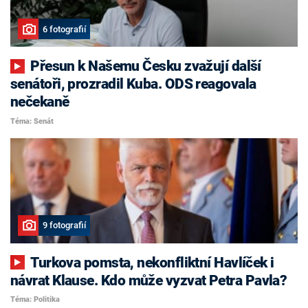
6 fotografií
Přesun k Našemu Česku zvažují další
senátoři, prozradil Kuba. ODS reagovala
nečekaně
Téma: Senát
9 fotografií
Turkova pomsta, nekonfliktní Havlíček i
návrat Klause. Kdo může vyzvat Petra Pavla?
Téma: Politika