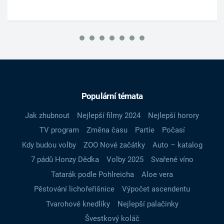
Populární témata
Jak zhubnout
Nejlepší filmy 2024
Nejlepší horory
TV program
Změna času
Partie
Počasí
Kdy budou volby
ZOO Nové začátky
Auto – katalog
7 pádů Honzy Dědka
Volby 2025
Svařené víno
Tatarák podle Pohlreicha
Aloe vera
Pěstování lichořeřišnice
Výpočet ascendentu
Tvarohové knedlíky
Nejlepší palačinky
Švestkový koláč