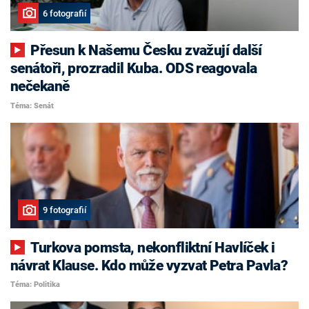
6 fotografií
Přesun k Našemu Česku zvažují další
senátoři, prozradil Kuba. ODS reagovala
nečekaně
Téma: Senát
9 fotografií
Turkova pomsta, nekonfliktní Havlíček i
návrat Klause. Kdo může vyzvat Petra Pavla?
Téma: Politika