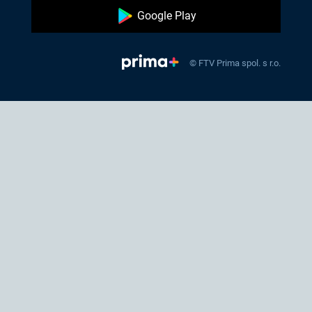
Google Play
© FTV Prima spol. s r.o.