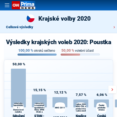
Krajské volby 2020
Celkové výsledky
Výsledky krajských voleb 2020: Poustka
100,00
%
50,00
%
okrsků sečteno
volební účast
50,00 %
15,15 %
12,12 %
7,57 %
6,06 %
Sdružení
STAN -
Starostové
nezávislých
Koalice ODS a
a nezávislí
kandidátů
Česká
KDU-ČSL s
1 -
společně s
ANO 2011
pirátská
podporou
Starostové
KOA, VPM
strana
Soukromníků
našeho
Cheb a
kraje
TOP 09
Sdružení
STAN -
Koalice
Česká