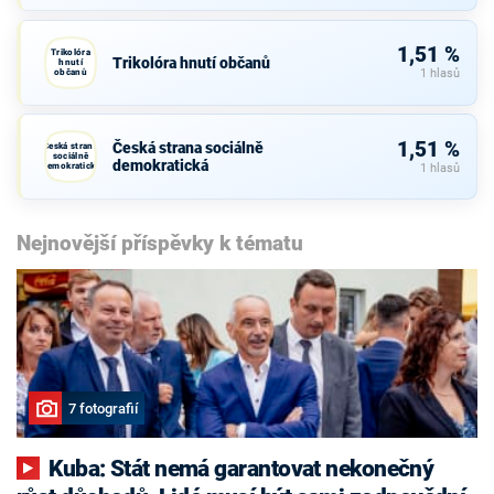
1,51 %
Trikolóra
Trikolóra hnutí občanů
hnutí
občanů
1 hlasů
1,51 %
Česká strana sociálně
Česká strana
sociálně
demokratická
demokratická
1 hlasů
Nejnovější příspěvky k tématu
7 fotografií
Kuba: Stát nemá garantovat nekonečný