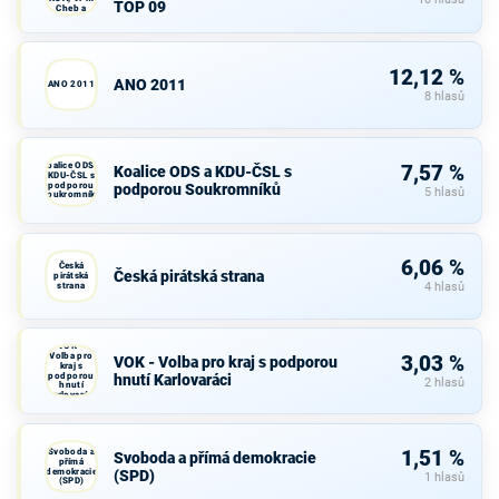
TOP 09
Cheb a
TOP 09
12,12 %
ANO 2011
ANO 2011
8 hlasů
Koalice ODS a
7,57 %
Koalice ODS a KDU-ČSL s
KDU-ČSL s
podporou
podporou Soukromníků
5 hlasů
Soukromníků
6,06 %
Česká
Česká pirátská strana
pirátská
strana
4 hlasů
VOK -
Volba pro
3,03 %
VOK - Volba pro kraj s podporou
kraj s
podporou
hnutí Karlovaráci
2 hlasů
hnutí
Karlovaráci
Svoboda a
1,51 %
Svoboda a přímá demokracie
přímá
demokracie
(SPD)
1 hlasů
(SPD)