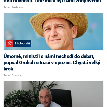
růst důchodů. Lidé musí být sami zodpovědní
Téma: Rozhovor
8 fotografií
Úmorné, ministři s námi nechodí do debat,
popsal Grolich situaci v opozici. Chystá velký
krok
Téma: Opozice