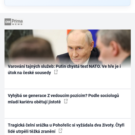
Varování tajných služeb: Putin chystá test NATO. Ve hře je i
útok na české sousedy
Vyhýbá se generace Z vedoucím pozicím? Podle sociologů
mladí kariéru obětují jistotě
Tragická čelní srážka u Pohořelic si vyžádala dva životy. Čtyři
lidé utrpěli těžká zranění