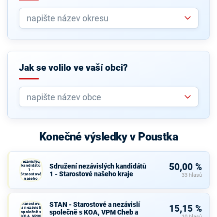
Jak se volilo ve vaší obci?
Konečné výsledky v Poustka
Sdružení
nezávislých
50,00 %
Sdružení nezávislých kandidátů
kandidátů
1 -
1 - Starostové našeho kraje
Starostové
33 hlasů
našeho
kraje
STAN -
STAN - Starostové a nezávislí
Starostové
15,15 %
a nezávislí
společně s KOA, VPM Cheb a
společně s
KOA, VPM
10 hlasů