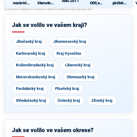
ANO 2011
nezávislýc
Starostové
ODS a
pirátská
h
a nezávislí
KDU-ČSL
strana
kandidátů
společně s
s podporou
1 -
KOA, VPM
Soukromní
Starostové
Cheb a
ků
K
Jak se volilo ve vašem kraji?
našeho
TOP 09
kraje
Jihočeský kraj
Jihomoravský kraj
Karlovarský kraj
Kraj Vysočina
Královéhradecký kraj
Liberecký kraj
Moravskoslezský kraj
Olomoucký kraj
Pardubický kraj
Plzeňský kraj
Středočeský kraj
Ústecký kraj
Zlínský kraj
Jak se volilo ve vašem okrese?