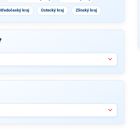
Středočeský kraj
Ústecký kraj
Zlínský kraj
?