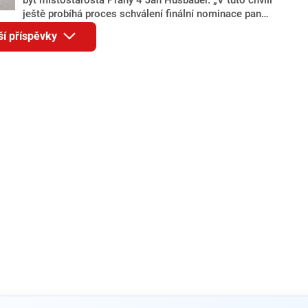
ještě probíhá proces schválení finální nominace pana
Jana Hušbauera Výborem hnutí ANO,“ uvedl pro
ší příspěvky
redakci místopředseda pražského ANO Martin
Benkovič. O Hušbauerovi se spekulovalo jako o
náhradníkovi v čele pražské kandidátky poté, co
rezignoval po sérii nejasností v majetkových
přiznáních a pořizování bytů Ondřej Prokop. Zároveň
ale stále není jasné, kdo bude za ANO kandidovat ve
dvou ze tří pražských obvodů do horní komory
parlamentu. ANO má v Praze dlouhodobě horší
výsledky než ve zbytku republiky.