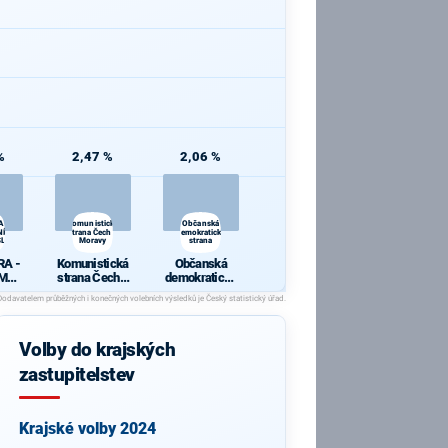
%
2,47 %
2,06 %
A -
Komunistická
Občanská
ÍCI
strana Čech a
demokratická
LÍ
Moravy
strana
RA -
Komunistická
Občanská
MNÍ
strana Čech a
demokratická
Moravy
strana
SLÍ
Volby do krajských
zastupitelstev
Krajské volby 2024