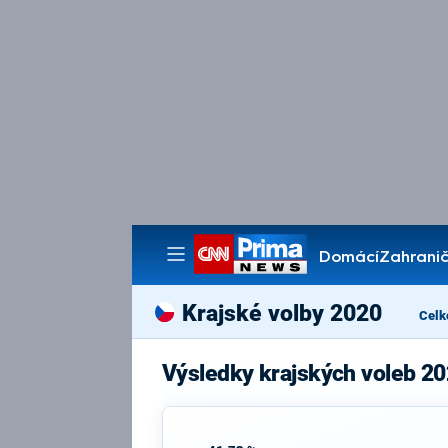
Domácí
Zahranič
Pořady
Krajské volby 2020
Celk
Výsledky krajských voleb 20