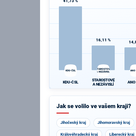
41,73 %
16,11 %
14,
STAROSTOVÉ
KDU-ČSL
ANO
A NEZÁVISLÍ
STAROSTOVÉ
KDU-ČSL
ANO
A NEZÁVISLÍ
Jak se volilo ve vašem kraji?
Jihočeský kraj
Jihomoravský kraj
Královéhradecký kraj
Liberecký kraj