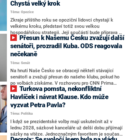
Chystá velký krok
Téma: Opozice
Zkraje příštího roku se opoziční lidovci chystají k
velkému kroku, představí totiž svou velkou
hospodářskou strategii. Její součástí bude příprava na
Přesun k Našemu Česku zvažují další
stárnutí populace, řekl ve středu na setkání s novináři
nový předseda lidovců Jan Grolich. Ten zároveň v
senátoři, prozradil Kuba. ODS reagovala
senátních volbách kandiduje ve Vyškově. Popsal i
nečekaně
aktivitu opozice, o níž vládní strany nebo političtí
Téma: Senát
komentátoři mluví jako o slabé a v defenzivě. „Je to
úmorná práce upozorňovat na chyby vlády. Ministři s
Na hnutí Naše Česko se obracejí někteří stávající
námi navíc nechodí do debat. Chceme ale ukazovat
senátoři a zvažují přesun do našeho klubu, pokud ho
svoje témata,“ odpověděl Grolich na dotaz CNN Prima
po volbách získáme. V rozhovoru pro CNN Prima
Turkova pomsta, nekonfliktní
NEWS.
NEWS to řekl zakladatel hnutí a jihočeský hejtman
Martin Kuba. Konkrétní nebyl, ale získat by takto mohl
Havlíček i návrat Klause. Kdo může
například senátora Zdeňka Hrabu, který je dnes
vyzvat Petra Pavla?
součástí klubu ODS a TOP 09. Hraba to na dotaz
Téma: Politika
redakce nevyloučil. Předseda klubu senátorů ODS
Zdeněk Nytra redakci řekl, že počítá s odchodem
I když se prezidentské volby mají uskutečnit až v
některých senátorů z klubu a že Naše Česko není
lednu 2028, sázkové kanceláře už delší dobu přijímají
nepřítel, ale soupeř.
sázky na vítěze. Jednoznačným favoritem je současná
Decroix: Se svoločí jsem byla na vládu