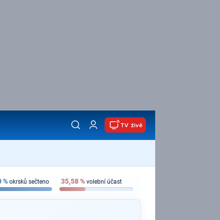
TV živě
0
%
35,58
%
okrsků sečteno
volební účast