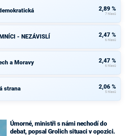
2,89 %
 demokratická
7 hlasů
2,47 %
NÍCI - NEZÁVISLÍ
6 hlasů
2,47 %
ech a Moravy
6 hlasů
2,06 %
á strana
5 hlasů
Úmorné, ministři s námi nechodí do
debat, popsal Grolich situaci v opozici.