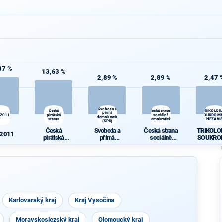
87 %
13,63 %
2,89 %
2,89 %
2,47 
Svoboda a
Česká
Česká strana
TRIKOLOR
přímá
 2011
pirátská
sociálně
SOUKROMN
demokracie
strana
demokratická
- NEZÁVIS
(SPD)
Česká
Svoboda a
Česká strana
TRIKOLO
 2011
pirátská
přímá
sociálně
SOUKRO
strana
demokracie
demokratická
CI -
(SPD)
NEZÁVI
Karlovarský kraj
Kraj Vysočina
Moravskoslezský kraj
Olomoucký kraj