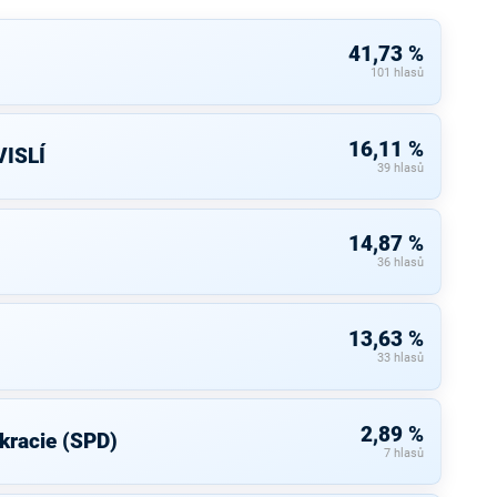
41,73 %
101 hlasů
16,11 %
ISLÍ
39 hlasů
14,87 %
36 hlasů
13,63 %
33 hlasů
2,89 %
kracie (SPD)
7 hlasů