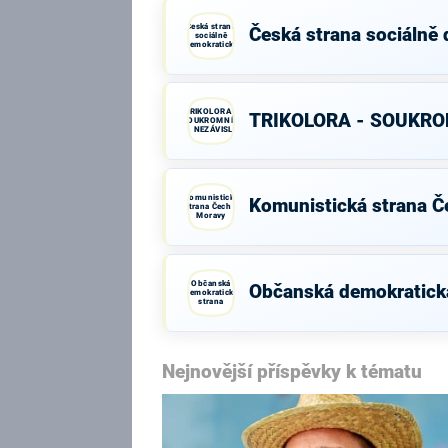
Česká strana
Česká strana sociálně
sociálně
demokratická
TRIKOLORA -
TRIKOLORA - SOUKROM
SOUKROMNÍCI
- NEZÁVISLÍ
Komunistická
Komunistická strana Č
strana Čech a
Moravy
Občanská
Občanská demokratick
demokratická
strana
Nejnovější příspěvky k tématu