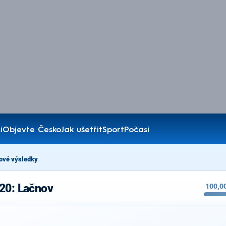
í
Objevte Česko
Jak ušetřit
Sport
Počasí
ové výsledky
20: Lačnov
100,0