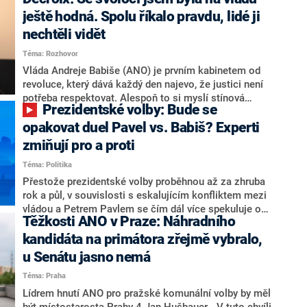
hlava státu Petr Pavel. Daleko za ním pak bookmakeři
zmiňují dva výrazné politiky ANO, tedy premiéra
ještě hodná. Spolu říkalo pravdu, lidé ji
Andreje Babiše a ministra průmyslu Karla Havlíčka.
nechtěli vidět
Oblíbeným tipem samotných sázkařů je poslanec za
Téma: Rozhovor
Motoristy Filip Turek. Politolog Jan Kubáček nicméně
o případné kandidatuře kohokoliv ze zmíněné trojice
Vláda Andreje Babiše (ANO) je prvním kabinetem od
značně pochybuje. Podle něj současná koalice dosud
revoluce, který dává každý den najevo, že justici není
nemá osobu, která by Pavlovi mohla konkurovat.
potřeba respektovat. Alespoň to si myslí stínová
Prezidentské volby: Bude se
ministryně spravedlnosti ODS Eva Decroix. V
rozhovoru pro CNN Prima NEWS si nebrala servítky
opakovat duel Pavel vs. Babiš? Experti
ohledně politického výkonu svého nástupce Jeronýma
zmiňují pro a proti
Tejce (za ANO) či vládní zmocněnkyně pro lidská
Téma: Politika
práva Taťány Malé (ANO). Označením „svoloč“ na
adresu vlády prý byla ještě hodná. Decroix se také
Přestože prezidentské volby proběhnou až za zhruba
vrátila k volební porážce koalice Spolu či promluvila o
rok a půl, v souvislosti s eskalujícím konfliktem mezi
hnutí Naše Česko Martina Kuby.
vládou a Petrem Pavlem se čím dál více spekuluje o
Těžkosti ANO v Praze: Náhradního
tom, koho by do bitvy o Hrad mohla vyslat současná
koalice. Někteří političtí komentátoři znovu vytahují
kandidáta na primátora zřejmě vybralo,
jméno premiéra Andreje Babiše (ANO). Jak moc je
u Senátu jasno nemá
pravděpodobné, že se v prezidentských volbách 2028
Téma: Praha
bude znovu opakovat souboj z roku 2023?
Lídrem hnutí ANO pro pražské komunální volby by měl
být místostarosta Prahy 4 Jan Hušbauer. „V tuto chvíli