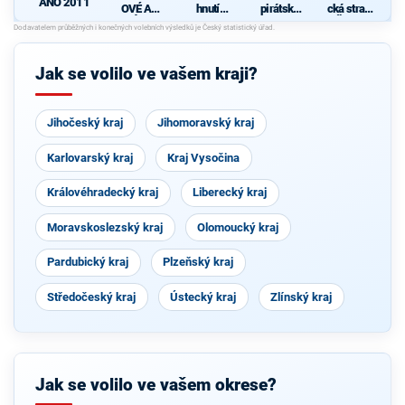
ANO 2011
OVÉ A
hnutí
pirátská
cká strana
NEZÁVISL
občanů
strana
Čech a
Í
Moravy
O
p
Jak se volilo ve vašem kraji?
O
Jihočeský kraj
Jihomoravský kraj
k
j
Karlovarský kraj
Kraj Vysočina
U
Královéhradecký kraj
Liberecký kraj
Moravskoslezský kraj
Olomoucký kraj
Pardubický kraj
Plzeňský kraj
Středočeský kraj
Ústecký kraj
Zlínský kraj
Jak se volilo ve vašem okrese?