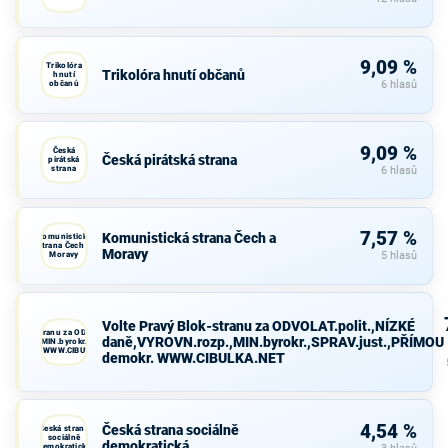
9,09 %
Trikolóra
Trikolóra hnutí občanů
hnutí
občanů
6 hlasů
9,09 %
Česká
Česká pirátská strana
pirátská
strana
6 hlasů
7,57 %
Komunistická strana Čech a
Komunistická
strana Čech a
Moravy
Moravy
5 hlasů
Volte Pravý Blok-stranu za ODVOLAT.polit.,NÍZKÉ
avý Blok-stranu za ODVOLAT.polit.,NÍZKÉ
daně,VYROVN.rozp.,MIN.byrokr.,SPRAV.just.,PŘÍMOU
VN.rozp.,MIN.byrokr.,SPRAV.just.,PŘÍMOU
demokr. WWW.CIBULKA.NET
demokr. WWW.CIBULKA.NET
4,54 %
Česká strana sociálně
Česká strana
sociálně
demokratická
demokratická