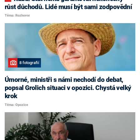
růst důchodů. Lidé musí být sami zodpovědní
Téma: Rozhovor
8 fotografií
Úmorné, ministři s námi nechodí do debat,
popsal Grolich situaci v opozici. Chystá velký
krok
Téma: Opozice