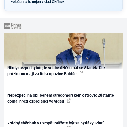
volbách, a to nejen v obci Okřínek.
Nikdy nezpochybňujte voliče ANO, smál se Staněk. Dle
průzkumu mají za lídra opozice Babiše
Nebezpečí na oblíbeném středomořském ostrově: Zůstaňte
doma, hrozí ozbrojenci ve videu
Zrádný sběr hub v Evropě: Můžete být za pytláky. Platí