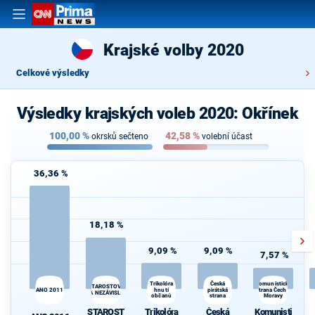
Krajské volby 2020
Celkové výsledky
Výsledky krajských voleb 2020: Okřínek
100,00
%
42,58
%
okrsků sečteno
volební účast
36,36 %
18,18 %
9,09 %
9,09 %
7,57 %
Česká
Volte Pravý Blok-s
Trikolóra
Komunistická
STAROSTOVÉ
ANO 2011
hnutí
pirátská
strana Čech a
daně,VYROVN.rozp.,M
A NEZÁVISLÍ
občanů
strana
Moravy
demokr
STAROST
Trikolóra
Česká
Komunisti