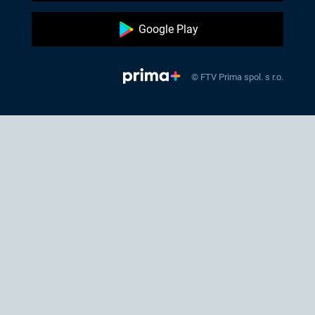
Google Play
© FTV Prima spol. s r.o.