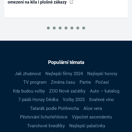
omezení na kila i plošné zákazy
Populární témata
Jak zhubnout
Nejlepší filmy 2024
Nejlepší horory
TV program
Změna času
Partie
Počasí
Kdy budou volby
ZOO Nové začátky
Auto – katalog
7 pádů Honzy Dědka
Volby 2025
Svařené víno
Tatarák podle Pohlreicha
Aloe vera
Pěstování lichořeřišnice
Výpočet ascendentu
Tvarohové knedlíky
Nejlepší palačinky