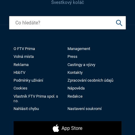
Švestkový koláč
O FTV Prima
Management
Volná místa
Press
Reklama
Castingy a výzvy
HbbTV
Kontakty
Podmínky užívání
Zpracování osobních údajů
Cookies
Nápověda
Vlastník FTV Prima spol. s
Redakce
r.o.
Nahlásit chybu
Nastavení soukromí
App Store