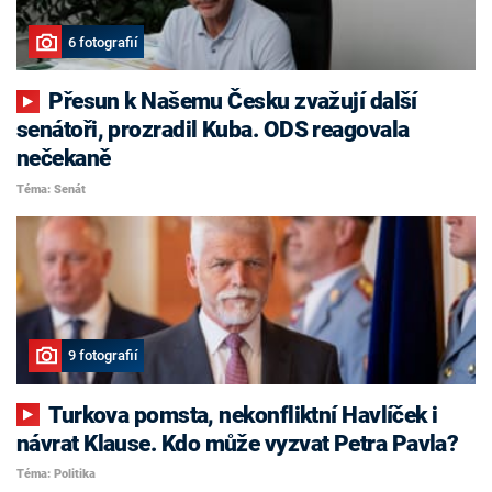
6 fotografií
Přesun k Našemu Česku zvažují další
senátoři, prozradil Kuba. ODS reagovala
nečekaně
Téma: Senát
9 fotografií
Turkova pomsta, nekonfliktní Havlíček i
návrat Klause. Kdo může vyzvat Petra Pavla?
Téma: Politika