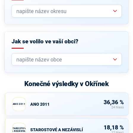
Jak se volilo ve vaší obci?
Konečné výsledky v Okřínek
36,36 %
ANO 2011
ANO 2011
24 hlasů
18,18 %
STAROSTOVÉ
STAROSTOVÉ A NEZÁVISLÍ
A NEZÁVISLÍ
12 hlasů