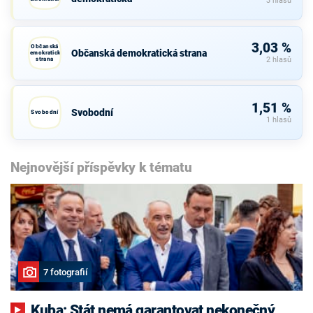
3 hlasů
3,03 %
Občanská
Občanská demokratická strana
demokratická
strana
2 hlasů
1,51 %
Svobodní
Svobodní
1 hlasů
Nejnovější příspěvky k tématu
7 fotografií
Kuba: Stát nemá garantovat nekonečný