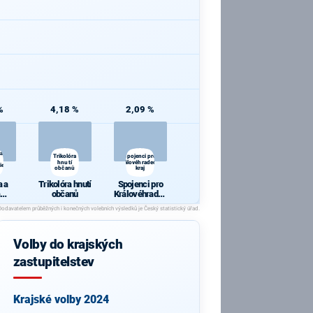
%
4,18 %
2,09 %
 a
Trikolóra
Spojenci pro
hnutí
Královéhradecký
ie
občanů
kraj
 a
Trikolóra hnutí
Spojenci pro
občanů
Královéhradec
cie
ký kraj
Volby do krajských
zastupitelstev
Krajské volby 2024