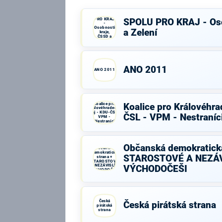
SPOLU
PRO KRAJ
SPOLU PRO KRAJ - Oso
-
Osobnosti
a Zelení
kraje,
ČSSD a
Zelení
ANO 2011
ANO 2011
Koalice pro
Koalice pro Královéhra
Královéhradecký
kraj - KDU-ČSL -
ČSL - VPM - Nestraníc
VPM -
Nestraníci
Občanská demokratická
Občanská
demokratická
STAROSTOVÉ A NEZÁV
strana +
STAROSTOVÉ
A NEZÁVISLÍ a
VÝCHODOČEŠI
VÝCHODOČEŠI
Česká
Česká pirátská strana
pirátská
strana