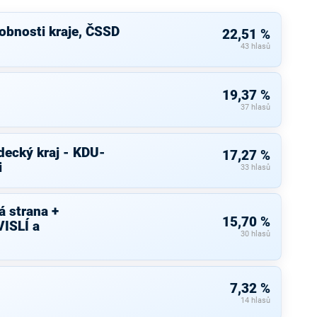
bnosti kraje, ČSSD
22,51 %
43 hlasů
19,37 %
37 hlasů
decký kraj - KDU-
17,27 %
i
33 hlasů
 strana +
15,70 %
ISLÍ a
30 hlasů
7,32 %
14 hlasů