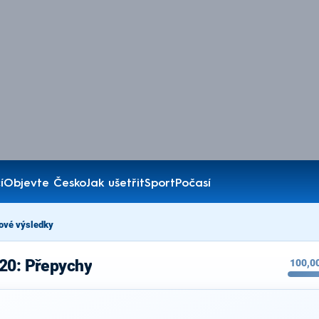
í
Objevte Česko
Jak ušetřit
Sport
Počasí
ové výsledky
020: Přepychy
100,0