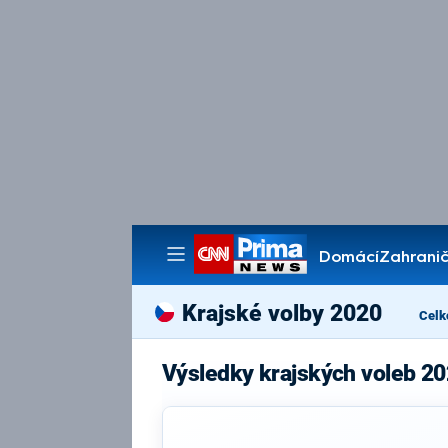
Domácí
Zahranič
Pořady
Krajské volby 2020
Celk
Výsledky krajských voleb 2