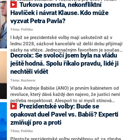
Turkova pomsta, nekonfliktní
NEWS.
NEWS to řekl zakladatel hnutí a jihočeský hejtman
Martin Kuba. Konkrétní nebyl, ale získat by takto mohl
Havlíček i návrat Klause. Kdo může
například senátora Zdeňka Hrabu, který je dnes
vyzvat Petra Pavla?
součástí klubu ODS a TOP 09. Hraba to na dotaz
Téma: Politika
redakce nevyloučil. Předseda klubu senátorů ODS
Zdeněk Nytra redakci řekl, že počítá s odchodem
I když se prezidentské volby mají uskutečnit až v
některých senátorů z klubu a že Naše Česko není
lednu 2028, sázkové kanceláře už delší dobu přijímají
nepřítel, ale soupeř.
sázky na vítěze. Jednoznačným favoritem je současná
Decroix: Se svoločí jsem byla na vládu
hlava státu Petr Pavel. Daleko za ním pak bookmakeři
zmiňují dva výrazné politiky ANO, tedy premiéra
ještě hodná. Spolu říkalo pravdu, lidé ji
Andreje Babiše a ministra průmyslu Karla Havlíčka.
nechtěli vidět
Oblíbeným tipem samotných sázkařů je poslanec za
Téma: Rozhovor
Motoristy Filip Turek. Politolog Jan Kubáček nicméně
o případné kandidatuře kohokoliv ze zmíněné trojice
Vláda Andreje Babiše (ANO) je prvním kabinetem od
značně pochybuje. Podle něj současná koalice dosud
revoluce, který dává každý den najevo, že justici není
nemá osobu, která by Pavlovi mohla konkurovat.
potřeba respektovat. Alespoň to si myslí stínová
Prezidentské volby: Bude se
ministryně spravedlnosti ODS Eva Decroix. V
rozhovoru pro CNN Prima NEWS si nebrala servítky
opakovat duel Pavel vs. Babiš? Experti
ohledně politického výkonu svého nástupce Jeronýma
zmiňují pro a proti
Tejce (za ANO) či vládní zmocněnkyně pro lidská
Téma: Politika
práva Taťány Malé (ANO). Označením „svoloč“ na
adresu vlády prý byla ještě hodná. Decroix se také
Přestože prezidentské volby proběhnou až za zhruba