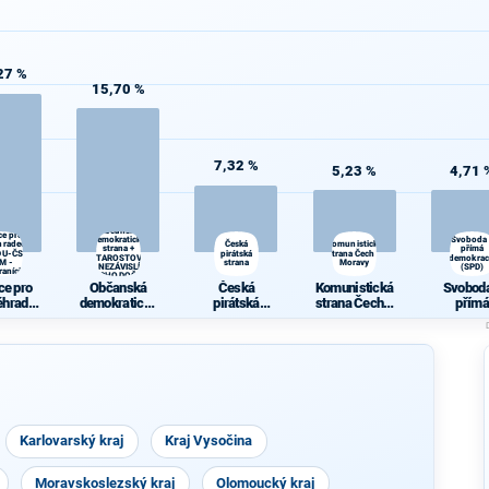
27 %
15,70 %
7,32 %
5,23 %
4,71 
Občanská
ce pro
demokratická
Svoboda
hradecký
Česká
Komunistická
strana +
přímá
KDU-ČSL -
pirátská
strana Čech a
STAROSTOVÉ
demokrac
M -
strana
Moravy
A NEZÁVISLÍ a
(SPD)
raníci
VÝCHODOČEŠI
ce pro
Občanská
Česká
Komunistická
Svoboda
éhradec
demokratická
pirátská
strana Čech a
přímá
j - KDU-
strana +
strana
Moravy
demokra
 VPM -
STAROSTOVÉ
(SPD)
raníci
A NEZÁVISLÍ
a
VÝCHODOČE
ŠI
Karlovarský kraj
Kraj Vysočina
Moravskoslezský kraj
Olomoucký kraj