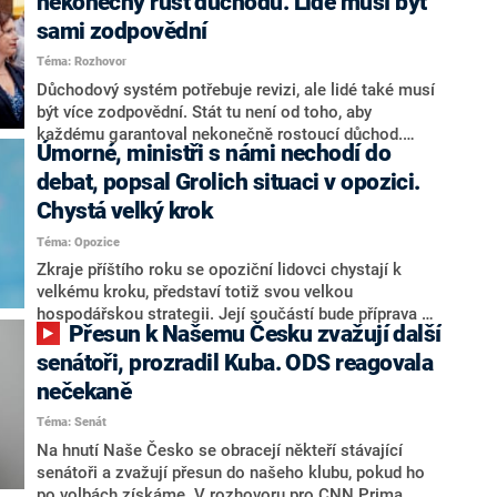
nekonečný růst důchodů. Lidé musí být
sami zodpovědní
Téma: Rozhovor
Důchodový systém potřebuje revizi, ale lidé také musí
být více zodpovědní. Stát tu není od toho, aby
každému garantoval nekonečně rostoucí důchod.
Úmorné, ministři s námi nechodí do
Chybí tu nový systém a my ho představíme,řekl
hejtman Jihočeského kraje a předseda hnutí Naše
debat, popsal Grolich situaci v opozici.
Česko Martin Kuba v rozhovoru pro CNN Prima NEWS.
Chystá velký krok
V čele státu pak podle něj nemůže být člověk, který by
Téma: Opozice
střetem zájmů omezoval čerpání financí a rozvoj,
dodal. Řešení u Andreje Babiše ale hodnotit nechtěl.
Zkraje příštího roku se opoziční lidovci chystají k
velkému kroku, představí totiž svou velkou
hospodářskou strategii. Její součástí bude příprava na
Přesun k Našemu Česku zvažují další
stárnutí populace, řekl ve středu na setkání s novináři
nový předseda lidovců Jan Grolich. Ten zároveň v
senátoři, prozradil Kuba. ODS reagovala
senátních volbách kandiduje ve Vyškově. Popsal i
nečekaně
aktivitu opozice, o níž vládní strany nebo političtí
Téma: Senát
komentátoři mluví jako o slabé a v defenzivě. „Je to
úmorná práce upozorňovat na chyby vlády. Ministři s
Na hnutí Naše Česko se obracejí někteří stávající
námi navíc nechodí do debat. Chceme ale ukazovat
senátoři a zvažují přesun do našeho klubu, pokud ho
svoje témata,“ odpověděl Grolich na dotaz CNN Prima
po volbách získáme. V rozhovoru pro CNN Prima