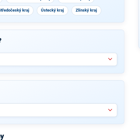
Středočeský kraj
Ústecký kraj
Zlínský kraj
?
hy