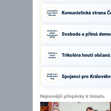
Komunistická
Komunistická strana Č
strana Čech a
Moravy
Svoboda a
Svoboda a přímá demo
přímá
demokracie
(SPD)
Trikolóra
Trikolóra hnutí občanů
hnutí
občanů
Spojenci pro
Spojenci pro Královéhr
Královéhradecký
kraj
Nejnovější příspěvky k tématu