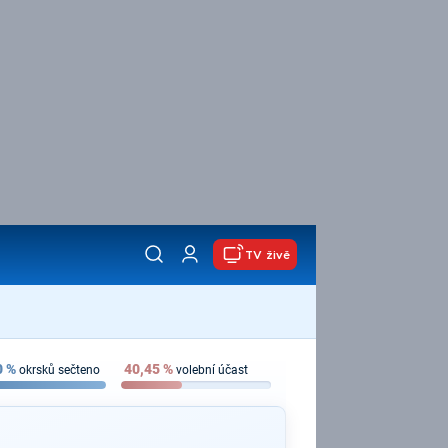
TV živě
0
%
40,45
%
okrsků sečteno
volební účast