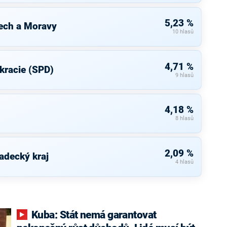
5,23 %
ech a Moravy
10 hlasů
4,71 %
kracie (SPD)
9 hlasů
4,18 %
8 hlasů
2,09 %
adecký kraj
4 hlasů
Kuba: Stát nemá garantovat