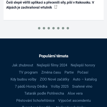
Češi slepě věřili aplikaci a přecenili síly, píší v Rakousku. V
Alpách je zachraňoval vrtulník
Populární témata
Jak zhubnout
Nejlepší filmy 2024
Nejlepší horory
TV program
Změna času
Partie
Počasí
Kdy budou volby
ZOO Nové začátky
Auto – katalog
7 pádů Honzy Dědka
Volby 2025
Svařené víno
Tatarák podle Pohlreicha
Aloe vera
Pěstování lichořeřišnice
Výpočet ascendentu