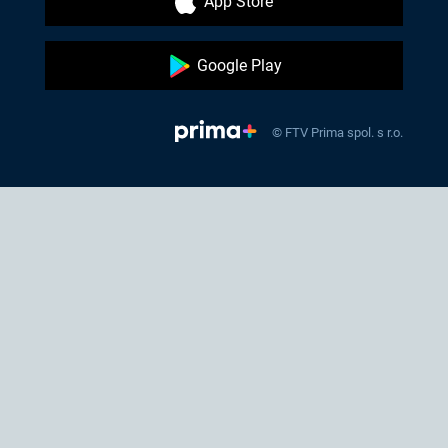
App Store
Google Play
© FTV Prima spol. s r.o.