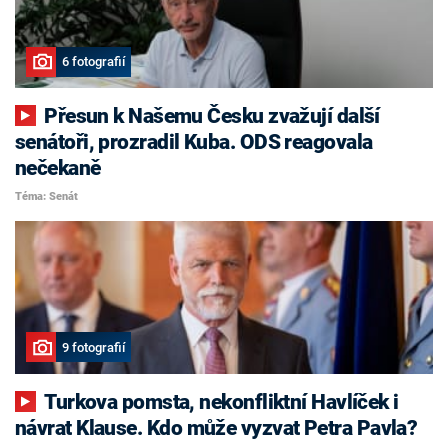
6 fotografií
Přesun k Našemu Česku zvažují další
senátoři, prozradil Kuba. ODS reagovala
nečekaně
Téma: Senát
9 fotografií
Turkova pomsta, nekonfliktní Havlíček i
návrat Klause. Kdo může vyzvat Petra Pavla?