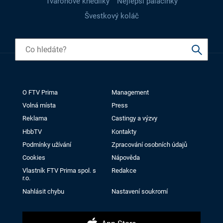
Tvarohové knedlíky
Nejlepší palačinky
Švestkový koláč
O FTV Prima
Management
Volná místa
Press
Reklama
Castingy a výzvy
HbbTV
Kontakty
Podmínky užívání
Zpracování osobních údajů
Cookies
Nápověda
Vlastník FTV Prima spol. s
Redakce
r.o.
Nahlásit chybu
Nastavení soukromí