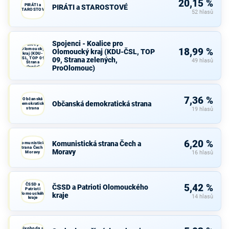
20,15 %
PIRÁTI a
PIRÁTI a STAROSTOVÉ
STAROSTOVÉ
52 hlasů
Spojenci -
Spojenci - Koalice pro
Koalice pro
Olomoucký
18,99 %
Olomoucký kraj (KDU-ČSL, TOP
kraj (KDU-
ČSL, TOP 09,
09, Strana zelených,
49 hlasů
Strana
ProOlomouc)
zelených,
ProOlomouc)
7,36 %
Občanská
Občanská demokratická strana
demokratická
strana
19 hlasů
6,20 %
Komunistická strana Čech a
Komunistická
strana Čech a
Moravy
Moravy
16 hlasů
ČSSD a
5,42 %
ČSSD a Patrioti Olomouckého
Patrioti
Olomouckého
kraje
14 hlasů
kraje
Svoboda a