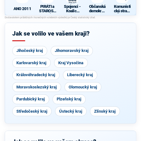
Strana
zelených,
PIRÁTI a
Spojenci -
Občanská
Komunisti
ProOlomouc)
ANO 2011
STAROST
Koalice
demokrati
cká strana
OVÉ
pro
cká strana
Čech a
Olomouck
Moravy
ý kraj
(KDU-
Jak se volilo ve vašem kraji?
ČSL, TOP
09, Strana
zelených,
ProOlomo
Jihočeský kraj
Jihomoravský kraj
uc)
Karlovarský kraj
Kraj Vysočina
Královéhradecký kraj
Liberecký kraj
Moravskoslezský kraj
Olomoucký kraj
Pardubický kraj
Plzeňský kraj
Středočeský kraj
Ústecký kraj
Zlínský kraj