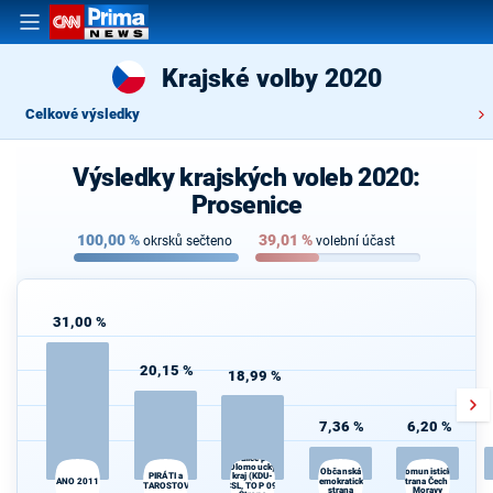
Krajské volby 2020
Celkové výsledky
Výsledky krajských voleb 2020:
Prosenice
100,00
%
39,01
%
okrsků sečteno
volební účast
31,00 %
20,15 %
18,99 %
7,36 %
6,20 %
Spojenci -
Koalice pro
Olomoucký
Občanská
Komunistická
kraj (KDU-
PIRÁTI a
ANO 2011
demokratická
strana Čech a
STAROSTOVÉ
ČSL, TOP 09,
O
strana
Moravy