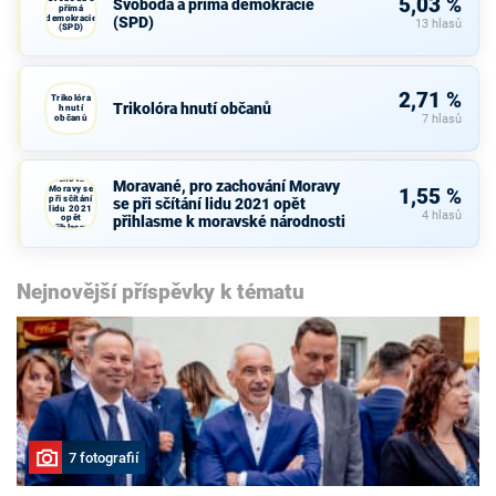
5,03 %
Svoboda a přímá demokracie
přímá
demokracie
(SPD)
13 hlasů
(SPD)
2,71 %
Trikolóra
Trikolóra hnutí občanů
hnutí
občanů
7 hlasů
Moravané,
pro
zachování
Moravané, pro zachování Moravy
Moravy se
1,55 %
při sčítání
se při sčítání lidu 2021 opět
lidu 2021
4 hlasů
opět
přihlasme k moravské národnosti
přihlasme
k moravské
národnosti
Nejnovější příspěvky k tématu
7 fotografií