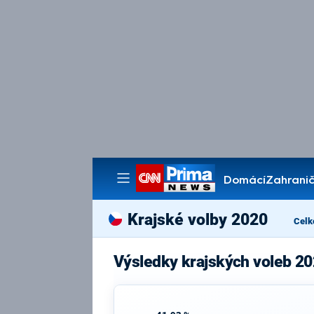
Domácí
Zahranič
Pořady
Krajské volby 2020
Celk
Výsledky krajských voleb 20