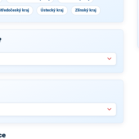
Středočeský kraj
Ústecký kraj
Zlínský kraj
?
ce