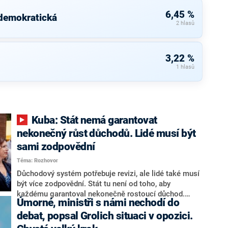
6,45 %
 demokratická
2 hlasů
3,22 %
1 hlasů
Kuba: Stát nemá garantovat
nekonečný růst důchodů. Lidé musí být
sami zodpovědní
Téma: Rozhovor
Důchodový systém potřebuje revizi, ale lidé také musí
být více zodpovědní. Stát tu není od toho, aby
každému garantoval nekonečně rostoucí důchod.
Úmorné, ministři s námi nechodí do
Chybí tu nový systém a my ho představíme,řekl
hejtman Jihočeského kraje a předseda hnutí Naše
debat, popsal Grolich situaci v opozici.
Česko Martin Kuba v rozhovoru pro CNN Prima NEWS.