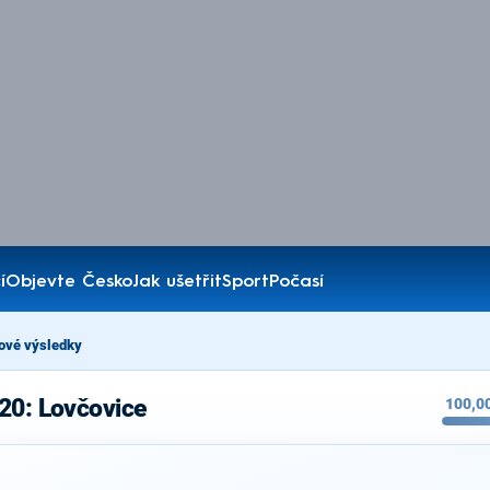
í
Objevte Česko
Jak ušetřit
Sport
Počasí
ové výsledky
20: Lovčovice
100,0