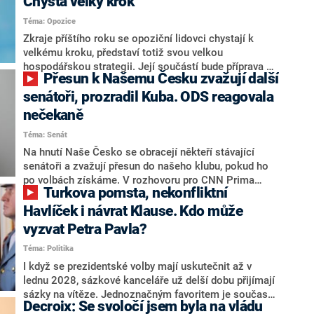
Chystá velký krok
V čele státu pak podle něj nemůže být člověk, který by
Téma: Opozice
střetem zájmů omezoval čerpání financí a rozvoj,
dodal. Řešení u Andreje Babiše ale hodnotit nechtěl.
Zkraje příštího roku se opoziční lidovci chystají k
velkému kroku, představí totiž svou velkou
hospodářskou strategii. Její součástí bude příprava na
Přesun k Našemu Česku zvažují další
stárnutí populace, řekl ve středu na setkání s novináři
nový předseda lidovců Jan Grolich. Ten zároveň v
senátoři, prozradil Kuba. ODS reagovala
senátních volbách kandiduje ve Vyškově. Popsal i
nečekaně
aktivitu opozice, o níž vládní strany nebo političtí
Téma: Senát
komentátoři mluví jako o slabé a v defenzivě. „Je to
úmorná práce upozorňovat na chyby vlády. Ministři s
Na hnutí Naše Česko se obracejí někteří stávající
námi navíc nechodí do debat. Chceme ale ukazovat
senátoři a zvažují přesun do našeho klubu, pokud ho
svoje témata,“ odpověděl Grolich na dotaz CNN Prima
po volbách získáme. V rozhovoru pro CNN Prima
Turkova pomsta, nekonfliktní
NEWS.
NEWS to řekl zakladatel hnutí a jihočeský hejtman
Martin Kuba. Konkrétní nebyl, ale získat by takto mohl
Havlíček i návrat Klause. Kdo může
například senátora Zdeňka Hrabu, který je dnes
vyzvat Petra Pavla?
součástí klubu ODS a TOP 09. Hraba to na dotaz
Téma: Politika
redakce nevyloučil. Předseda klubu senátorů ODS
Zdeněk Nytra redakci řekl, že počítá s odchodem
I když se prezidentské volby mají uskutečnit až v
některých senátorů z klubu a že Naše Česko není
lednu 2028, sázkové kanceláře už delší dobu přijímají
nepřítel, ale soupeř.
sázky na vítěze. Jednoznačným favoritem je současná
Decroix: Se svoločí jsem byla na vládu
hlava státu Petr Pavel. Daleko za ním pak bookmakeři