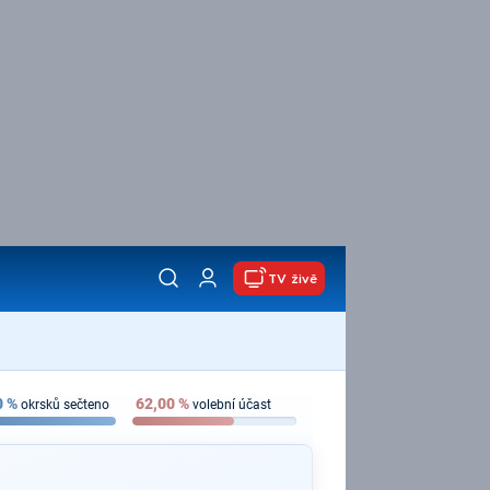
TV živě
0
%
62,00
%
okrsků sečteno
volební účast