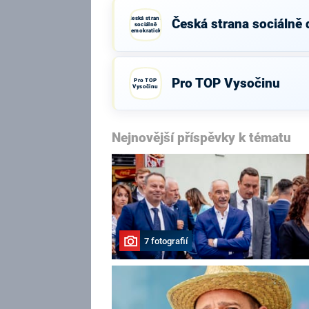
Česká strana
Česká strana sociálně
sociálně
demokratická
Pro TOP Vysočinu
Pro TOP
Vysočinu
Nejnovější příspěvky k tématu
7 fotografií