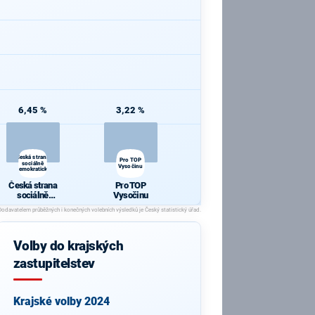
6,45 %
3,22 %
Česká strana
Pro TOP
sociálně
Vysočinu
demokratická
Česká strana
Pro TOP
sociálně
Vysočinu
demokratická
Volby do krajských
zastupitelstev
Krajské volby 2024