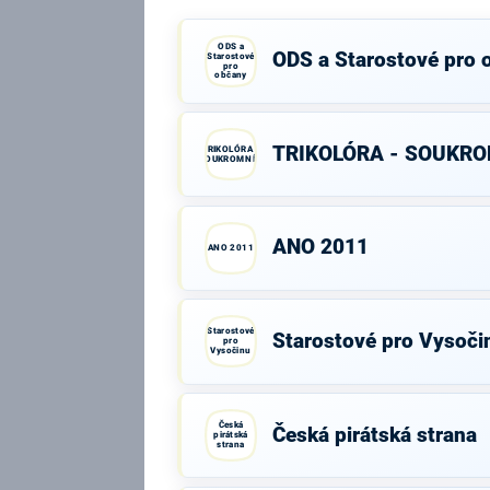
ODS a
ODS a Starostové pro 
Starostové
pro
občany
TRIKOLÓRA - SOUKRO
TRIKOLÓRA -
SOUKROMNÍCI
ANO 2011
ANO 2011
Starostové
Starostové pro Vysoči
pro
Vysočinu
Česká
Česká pirátská strana
pirátská
strana