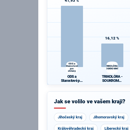
41,93 %
16,12 %
ODS a
Starostové
TRIKOLÓRA -
pro
SOUKROMNÍCI
občany
ODS a
TRIKOLÓRA -
Starostové pro
SOUKROMNÍ
občany
CI
Jak se volilo ve vašem kraji?
Jihočeský kraj
Jihomoravský kraj
Královéhradecký kraj
Liberecký kraj