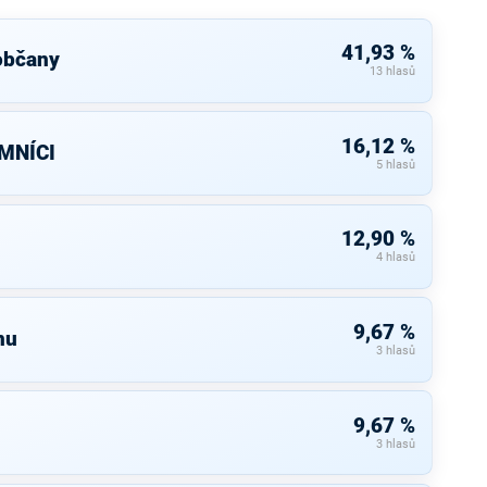
41,93 %
občany
13 hlasů
16,12 %
MNÍCI
5 hlasů
12,90 %
4 hlasů
9,67 %
nu
3 hlasů
9,67 %
3 hlasů