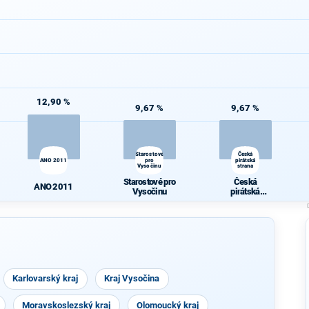
12,90 %
9,67 %
9,67 %
Starostové
Česká
ANO 2011
pro
pirátská
Vysočinu
strana
Starostové pro
Česká
ANO 2011
Vysočinu
pirátská
strana
Karlovarský kraj
Kraj Vysočina
Moravskoslezský kraj
Olomoucký kraj