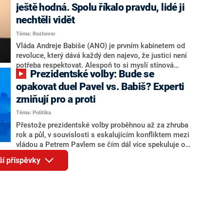
zmiňují dva výrazné politiky ANO, tedy premiéra
ještě hodná. Spolu říkalo pravdu, lidé ji
Andreje Babiše a ministra průmyslu Karla Havlíčka.
nechtěli vidět
Oblíbeným tipem samotných sázkařů je poslanec za
Téma: Rozhovor
Motoristy Filip Turek. Politolog Jan Kubáček nicméně
o případné kandidatuře kohokoliv ze zmíněné trojice
Vláda Andreje Babiše (ANO) je prvním kabinetem od
značně pochybuje. Podle něj současná koalice dosud
revoluce, který dává každý den najevo, že justici není
nemá osobu, která by Pavlovi mohla konkurovat.
potřeba respektovat. Alespoň to si myslí stínová
Prezidentské volby: Bude se
ministryně spravedlnosti ODS Eva Decroix. V
rozhovoru pro CNN Prima NEWS si nebrala servítky
opakovat duel Pavel vs. Babiš? Experti
ohledně politického výkonu svého nástupce Jeronýma
zmiňují pro a proti
Tejce (za ANO) či vládní zmocněnkyně pro lidská
Téma: Politika
práva Taťány Malé (ANO). Označením „svoloč“ na
adresu vlády prý byla ještě hodná. Decroix se také
Přestože prezidentské volby proběhnou až za zhruba
vrátila k volební porážce koalice Spolu či promluvila o
rok a půl, v souvislosti s eskalujícím konfliktem mezi
hnutí Naše Česko Martina Kuby.
vládou a Petrem Pavlem se čím dál více spekuluje o
tom, koho by do bitvy o Hrad mohla vyslat současná
ší příspěvky
koalice. Někteří političtí komentátoři znovu vytahují
jméno premiéra Andreje Babiše (ANO). Jak moc je
pravděpodobné, že se v prezidentských volbách 2028
bude znovu opakovat souboj z roku 2023?