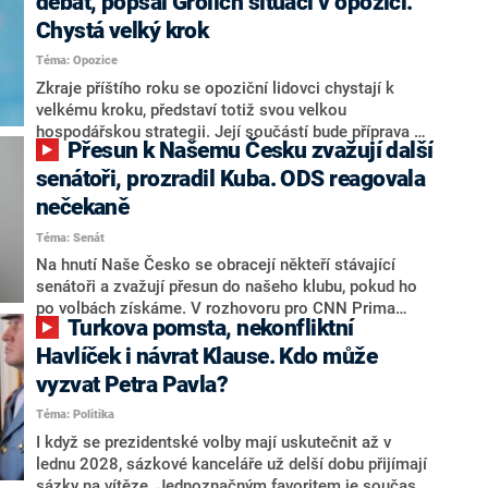
debat, popsal Grolich situaci v opozici.
Chystá velký krok
Téma: Opozice
Zkraje příštího roku se opoziční lidovci chystají k
velkému kroku, představí totiž svou velkou
hospodářskou strategii. Její součástí bude příprava na
Přesun k Našemu Česku zvažují další
stárnutí populace, řekl ve středu na setkání s novináři
nový předseda lidovců Jan Grolich. Ten zároveň v
senátoři, prozradil Kuba. ODS reagovala
senátních volbách kandiduje ve Vyškově. Popsal i
nečekaně
aktivitu opozice, o níž vládní strany nebo političtí
Téma: Senát
komentátoři mluví jako o slabé a v defenzivě. „Je to
úmorná práce upozorňovat na chyby vlády. Ministři s
Na hnutí Naše Česko se obracejí někteří stávající
námi navíc nechodí do debat. Chceme ale ukazovat
senátoři a zvažují přesun do našeho klubu, pokud ho
svoje témata,“ odpověděl Grolich na dotaz CNN Prima
po volbách získáme. V rozhovoru pro CNN Prima
Turkova pomsta, nekonfliktní
NEWS.
NEWS to řekl zakladatel hnutí a jihočeský hejtman
Martin Kuba. Konkrétní nebyl, ale získat by takto mohl
Havlíček i návrat Klause. Kdo může
například senátora Zdeňka Hrabu, který je dnes
vyzvat Petra Pavla?
součástí klubu ODS a TOP 09. Hraba to na dotaz
Téma: Politika
redakce nevyloučil. Předseda klubu senátorů ODS
Zdeněk Nytra redakci řekl, že počítá s odchodem
I když se prezidentské volby mají uskutečnit až v
některých senátorů z klubu a že Naše Česko není
lednu 2028, sázkové kanceláře už delší dobu přijímají
nepřítel, ale soupeř.
sázky na vítěze. Jednoznačným favoritem je současná