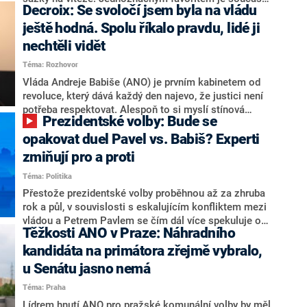
Decroix: Se svoločí jsem byla na vládu
hlava státu Petr Pavel. Daleko za ním pak bookmakeři
zmiňují dva výrazné politiky ANO, tedy premiéra
ještě hodná. Spolu říkalo pravdu, lidé ji
Andreje Babiše a ministra průmyslu Karla Havlíčka.
nechtěli vidět
Oblíbeným tipem samotných sázkařů je poslanec za
Téma: Rozhovor
Motoristy Filip Turek. Politolog Jan Kubáček nicméně
o případné kandidatuře kohokoliv ze zmíněné trojice
Vláda Andreje Babiše (ANO) je prvním kabinetem od
značně pochybuje. Podle něj současná koalice dosud
revoluce, který dává každý den najevo, že justici není
nemá osobu, která by Pavlovi mohla konkurovat.
potřeba respektovat. Alespoň to si myslí stínová
Prezidentské volby: Bude se
ministryně spravedlnosti ODS Eva Decroix. V
rozhovoru pro CNN Prima NEWS si nebrala servítky
opakovat duel Pavel vs. Babiš? Experti
ohledně politického výkonu svého nástupce Jeronýma
zmiňují pro a proti
Tejce (za ANO) či vládní zmocněnkyně pro lidská
Téma: Politika
práva Taťány Malé (ANO). Označením „svoloč“ na
adresu vlády prý byla ještě hodná. Decroix se také
Přestože prezidentské volby proběhnou až za zhruba
vrátila k volební porážce koalice Spolu či promluvila o
rok a půl, v souvislosti s eskalujícím konfliktem mezi
hnutí Naše Česko Martina Kuby.
vládou a Petrem Pavlem se čím dál více spekuluje o
Těžkosti ANO v Praze: Náhradního
tom, koho by do bitvy o Hrad mohla vyslat současná
koalice. Někteří političtí komentátoři znovu vytahují
kandidáta na primátora zřejmě vybralo,
jméno premiéra Andreje Babiše (ANO). Jak moc je
u Senátu jasno nemá
pravděpodobné, že se v prezidentských volbách 2028
Téma: Praha
bude znovu opakovat souboj z roku 2023?
Lídrem hnutí ANO pro pražské komunální volby by měl