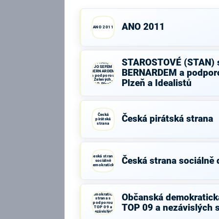
ANO 2011
ANO 2011
STAROSTOVÉ
STAROSTOVÉ (STAN) 
(STAN) s
JOSEFEM
BERNARDEM a podporo
BERNARDEM
a podporou
Zelených,
Plzeň a Idealistů
PRO Plzeň a
Idealistů
Česká
Česká pirátská strana
pirátská
strana
Česká strana
Česká strana sociálně
sociálně
demokratická
Občanská
demokratická
Občanská demokratick
strana s
podporou
TOP 09 a nezávislých 
TOP 09 a
nezávislých
starostů