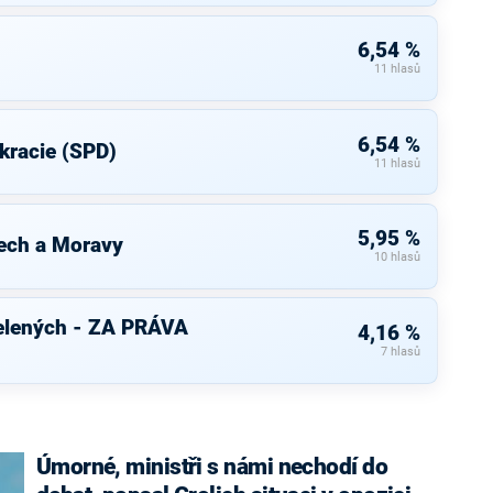
6,54 %
11 hlasů
6,54 %
kracie (SPD)
11 hlasů
5,95 %
ech a Moravy
10 hlasů
elených - ZA PRÁVA
4,16 %
7 hlasů
Úmorné, ministři s námi nechodí do