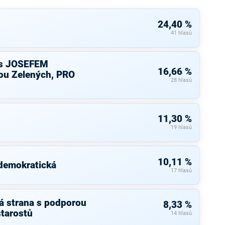
24,40 %
41 hlasů
s JOSEFEM
16,66 %
u Zelených, PRO
28 hlasů
11,30 %
19 hlasů
10,11 %
 demokratická
17 hlasů
á strana s podporou
8,33 %
starostů
14 hlasů