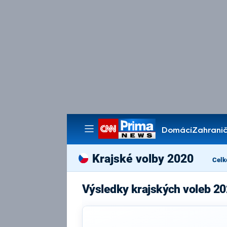
Domácí
Zahranič
Pořady
Krajské volby 2020
Celk
Výsledky krajských voleb 20