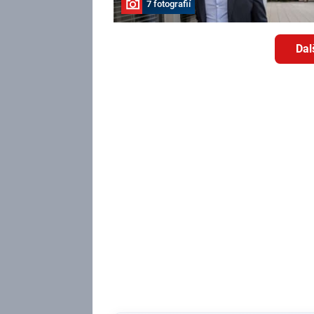
7 fotografií
Dal