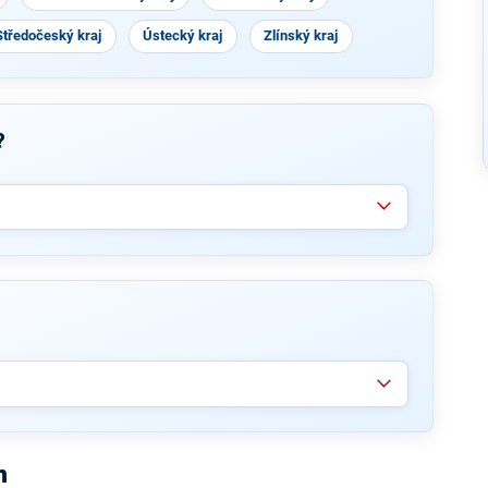
Středočeský kraj
Ústecký kraj
Zlínský kraj
?
n