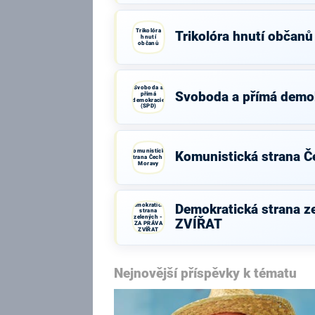
Trikolóra
Trikolóra hnutí občanů
hnutí
občanů
Svoboda a
Svoboda a přímá demo
přímá
demokracie
(SPD)
Komunistická
Komunistická strana Č
strana Čech a
Moravy
Demokratická
Demokratická strana z
strana
zelených -
ZVÍŘAT
ZA PRÁVA
ZVÍŘAT
Nejnovější příspěvky k tématu