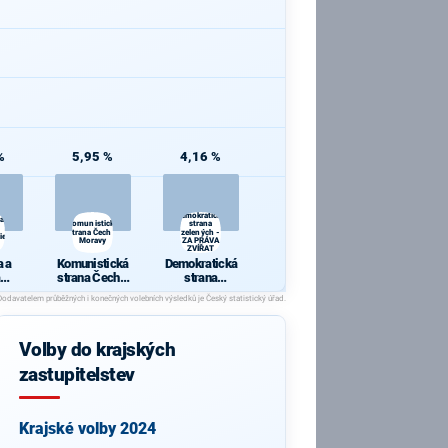
%
5,95 %
4,16 %
Demokratická
 a
Komunistická
strana
strana Čech a
zelených -
ie
Moravy
ZA PRÁVA
ZVÍŘAT
 a
Komunistická
Demokratická
strana Čech a
strana
cie
Moravy
zelených - ZA
PRÁVA
ZVÍŘAT
Volby do krajských
zastupitelstev
Krajské volby 2024