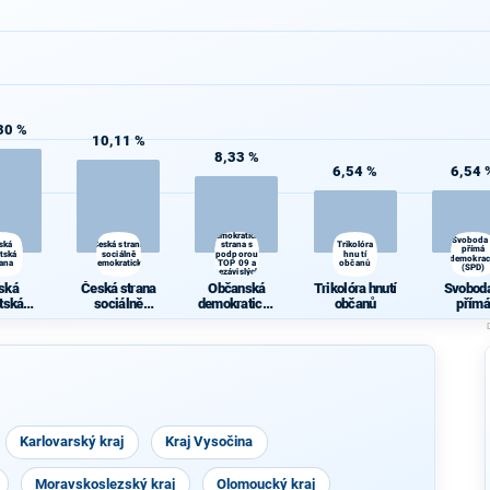
30 %
10,11 %
8,33 %
6,54 %
6,54 
Občanská
demokratická
Svoboda
ská
Česká strana
strana s
Trikolóra
přímá
átská
sociálně
podporou
hnutí
demokrac
rana
demokratická
TOP 09 a
občanů
(SPD)
nezávislých
starostů
ská
Česká strana
Občanská
Trikolóra hnutí
Svoboda
átská
sociálně
demokratická
občanů
přímá
rana
demokratická
strana s
demokra
podporou TOP
(SPD)
09 a
nezávislých
starostů
Karlovarský kraj
Kraj Vysočina
Moravskoslezský kraj
Olomoucký kraj