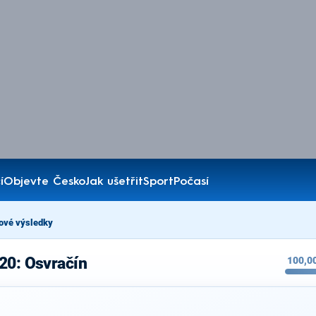
í
Objevte Česko
Jak ušetřit
Sport
Počasí
ové výsledky
20: Osvračín
100,0