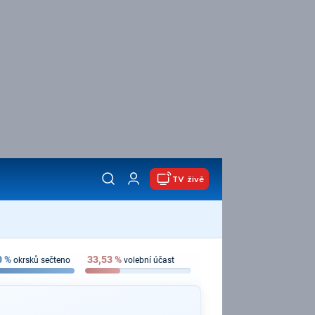
TV živě
0
%
33,53
%
okrsků sečteno
volební účast