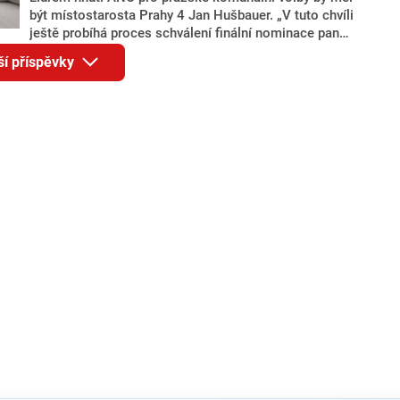
být místostarosta Prahy 4 Jan Hušbauer. „V tuto chvíli
ještě probíhá proces schválení finální nominace pana
Jana Hušbauera Výborem hnutí ANO,“ uvedl pro
ší příspěvky
redakci místopředseda pražského ANO Martin
Benkovič. O Hušbauerovi se spekulovalo jako o
náhradníkovi v čele pražské kandidátky poté, co
rezignoval po sérii nejasností v majetkových
přiznáních a pořizování bytů Ondřej Prokop. Zároveň
ale stále není jasné, kdo bude za ANO kandidovat ve
dvou ze tří pražských obvodů do horní komory
parlamentu. ANO má v Praze dlouhodobě horší
výsledky než ve zbytku republiky.