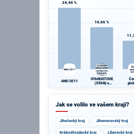
24,40 %
16,66 %
11,
STAROSTOVÉ
(STAN) s
JOSEFEM
Če
BERNARDEM
ANO 2011
pir
a podporou
st
Zelených,
PRO Plzeň a
STAROSTOVÉ
Če
Idealistů
ANO 2011
(STAN) s
pir
JOSEFEM
st
BERNARDEM
a podporou
Zelených,
Jak se volilo ve vašem kraji?
PRO Plzeň a
Idealistů
Jihočeský kraj
Jihomoravský kraj
Královéhradecký kraj
Liberecký kraj